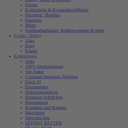
Kissen
Kultursäcke & Kosmetikschiffchen
Porzellan / Bambus
Papeterie
Bilder
Schlüsselanhänger, Brillencontainer & mehr
Kinder / Babys
Alles
Baby
Kinder
Kollektionen
Alles
100% Seemannsgarn
Vor Anker
Container brauchen Tiefgang
Dock 10
Einzigartiges
Hafenaugen­blicke
Hamburg Schiffchen
Hammaburg
Kapitänin und Kapitän
Maschinist
Möwenschiss
SEENOT RETTER