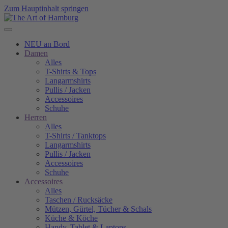
Zum Hauptinhalt springen
NEU an Bord
Damen
Alles
T-Shirts & Tops
Langarmshirts
Pullis / Jacken
Accessoires
Schuhe
Herren
Alles
T-Shirts / Tanktops
Langarmshirts
Pullis / Jacken
Accessoires
Schuhe
Accessoires
Alles
Taschen / Rucksäcke
Mützen, Gürtel, Tücher & Schals
Küche & Köche
Handy, Tablet & Laptops