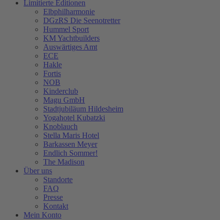
Limitierte Editionen
Elbphilharmonie
DGzRS Die Seenotretter
Hummel Sport
KM Yachtbuilders
Auswärtiges Amt
ECE
Hakle
Fortis
NOB
Kinderclub
Magu GmbH
Stadtjubiläum Hildesheim
Yogahotel Kubatzki
Knoblauch
Stella Maris Hotel
Barkassen Meyer
Endlich Sommer!
The Madison
Über uns
Standorte
FAQ
Presse
Kontakt
Mein Konto