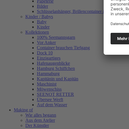
Papeterie
Bilder
Schlüsselanhänger, Brillencontainer & mehr
Kinder / Babys
Baby
Kinder
Kollektionen
100% Seemannsgarn
Vor Anker
Container brauchen Tiefgang
Dock 10
Einzigartiges
Hafenaugen­blicke
Hamburg Schiffchen
Hammaburg
Kapitänin und Kapitän
Maschinist
Möwenschiss
SEENOT RETTER
Übersee Werft
Auf dem Wasser
Making of
Wie alles begann
Aus dem Atelier
Der Künstler