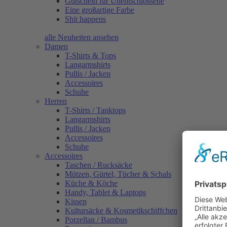
Gutschein für Unentschlossene
Eine großartige Farbe
Shit happens
alle Neuheiten ansehen
Damen
T-Shirts & Tops
Langarmshirts
Pullis / Jacken
Accessoires
Schuhe
Herren
T-Shirts / Tanktops
Langarmshirts
Pullis / Jacken
Accessoires
Schuhe
Accessoires
Taschen / Rucksäcke
Mützen, Gürtel, Tücher & Schals
Küche & Köche
Handy, Tablet & Laptops
Kissen
Kultursäcke & Kosmetikschiffchen
Porzellan / Bambus