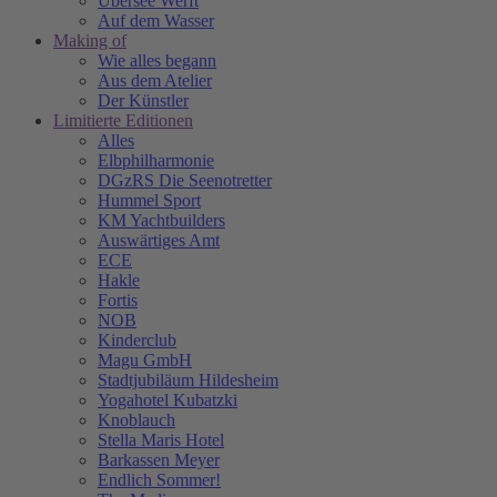
Übersee Werft
Auf dem Wasser
Making of
Wie alles begann
Aus dem Atelier
Der Künstler
Limitierte Editionen
Alles
Elbphilharmonie
DGzRS Die Seenotretter
Hummel Sport
KM Yachtbuilders
Auswärtiges Amt
ECE
Hakle
Fortis
NOB
Kinderclub
Magu GmbH
Stadtjubiläum Hildesheim
Yogahotel Kubatzki
Knoblauch
Stella Maris Hotel
Barkassen Meyer
Endlich Sommer!