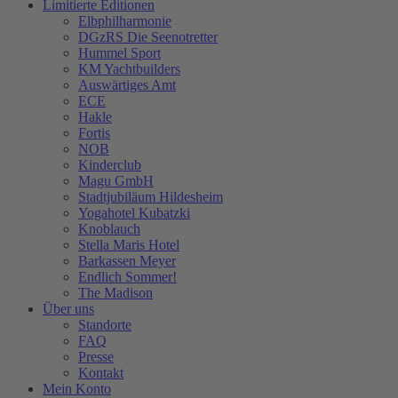
Limitierte Editionen
Elbphilharmonie
DGzRS Die Seenotretter
Hummel Sport
KM Yachtbuilders
Auswärtiges Amt
ECE
Hakle
Fortis
NOB
Kinderclub
Magu GmbH
Stadtjubiläum Hildesheim
Yogahotel Kubatzki
Knoblauch
Stella Maris Hotel
Barkassen Meyer
Endlich Sommer!
The Madison
Über uns
Standorte
FAQ
Presse
Kontakt
Mein Konto