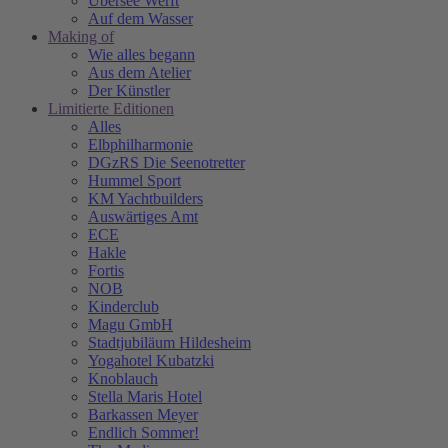
Übersee Werft
Auf dem Wasser
Making of
Wie alles begann
Aus dem Atelier
Der Künstler
Limitierte Editionen
Alles
Elbphilharmonie
DGzRS Die Seenotretter
Hummel Sport
KM Yachtbuilders
Auswärtiges Amt
ECE
Hakle
Fortis
NOB
Kinderclub
Magu GmbH
Stadtjubiläum Hildesheim
Yogahotel Kubatzki
Knoblauch
Stella Maris Hotel
Barkassen Meyer
Endlich Sommer!