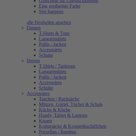
Gutschein für Unentschlossene
Eine großartige Farbe
Shit happens
alle Neuheiten ansehen
Damen
T-Shirts & Tops
Langarmshirts
Pullis / Jacken
Accessoires
Schuhe
Herren
T-Shirts / Tanktops
Langarmshirts
Pullis / Jacken
Accessoires
Schuhe
Accessoires
Taschen / Rucksäcke
Mützen, Gürtel, Tücher & Schals
Küche & Köche
Handy, Tablet & Laptops
Kissen
Kultursäcke & Kosmetikschiffchen
Porzellan / Bambus