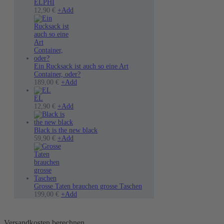
ELPHI
12,90
€
+
Add
Ein Rucksack ist auch so eine Art
Container, oder?
189,00
€
+
Add
EL
12,90
€
+
Add
Black is the new black
Dieses
59,90
€
+
Add
Produkt
weist
mehrere
Varianten
auf.
Die
Grosse Taten brauchen grosse Taschen
Optionen
199,00
€
+
Add
können
auf
der
Versandkosten berechnen