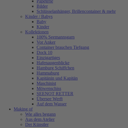
Papeterie
Bilder
Schlüsselanhänger, Brillencontainer & mehr
Kinder / Babys
Baby
Kinder
Kollektionen
100% Seemannsgarn
Vor Anker
Container brauchen Tiefgang
Dock 10
Einzigartiges
Hafenaugen­blicke
Hamburg Schiffchen
Hammaburg
Kapitänin und Kapitän
Maschinist
Möwenschiss
SEENOT RETTER
Übersee Werft
Auf dem Wasser
Making of
Wie alles begann
Aus dem Atelier
Der Künstler