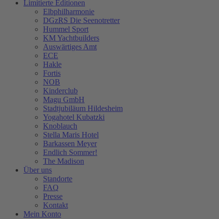
Limitierte Editionen
Elbphilharmonie
DGzRS Die Seenotretter
Hummel Sport
KM Yachtbuilders
Auswärtiges Amt
ECE
Hakle
Fortis
NOB
Kinderclub
Magu GmbH
Stadtjubiläum Hildesheim
Yogahotel Kubatzki
Knoblauch
Stella Maris Hotel
Barkassen Meyer
Endlich Sommer!
The Madison
Über uns
Standorte
FAQ
Presse
Kontakt
Mein Konto