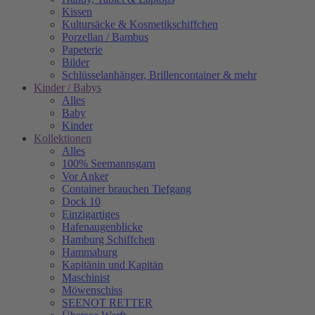
Kissen
Kultursäcke & Kosmetikschiffchen
Porzellan / Bambus
Papeterie
Bilder
Schlüsselanhänger, Brillencontainer & mehr
Kinder / Babys
Alles
Baby
Kinder
Kollektionen
Alles
100% Seemannsgarn
Vor Anker
Container brauchen Tiefgang
Dock 10
Einzigartiges
Hafenaugen­blicke
Hamburg Schiffchen
Hammaburg
Kapitänin und Kapitän
Maschinist
Möwenschiss
SEENOT RETTER