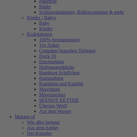
Papeterie
Bilder
Schlüsselanhänger, Brillencontainer & mehr
Kinder / Babys
Baby
Kinder
Kollektionen
100% Seemannsgarn
Vor Anker
Container brauchen Tiefgang
Dock 10
Einzigartiges
Hafenaugen­blicke
Hamburg Schiffchen
Hammaburg
Kapitänin und Kapitän
Maschinist
Möwenschiss
SEENOT RETTER
Übersee Werft
Auf dem Wasser
Making of
Wie alles begann
Aus dem Atelier
Der Künstler