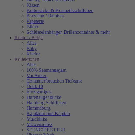
Kissen
Kultursäcke & Kosmetikschiffchen
Porzellan / Bambus
Papeterie
Bilder
Schlüsselanhänger, Brillencontainer & mehr
Kinder / Babys
Alles
Baby
Kinder
Kollektionen
Alles
100% Seemannsgarn
Vor Anker
Container brauchen Tiefgang
Dock 10
Einzigartiges
Hafenaugen­blicke
Hamburg Schiffchen
Hammaburg
Kapitänin und Kapitän
Maschinist
Möwenschiss
SEENOT RETTER