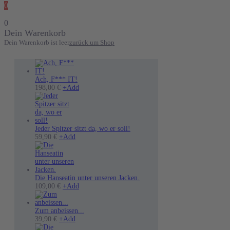
0
0
Dein Warenkorb
Dein Warenkorb ist leer
zurück um Shop
Ach, F*** IT!
Dieses
198,00
€
+
Add
Produkt
weist
mehrere
Varianten
auf.
Jeder Spitzer sitzt da, wo er soll!
Dieses
Die
59,90
€
+
Add
Produkt
Optionen
weist
können
mehrere
auf
Varianten
der
auf.
Produktseite
Die Hanseatin unter unseren Jacken.
Die
gewählt
Dieses
109,00
€
+
Add
Optionen
werden
Produkt
können
weist
auf
mehrere
Zum anbeissen...
der
Dieses
Varianten
39,90
€
+
Add
Produktseite
Produkt
auf.