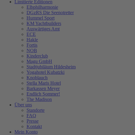
Limitierte Editionen
Elbphilharmonie
DGzRS Die Seenotretter
Hummel Sport
KM Yachtbuilders
Auswärtiges Amt
ECE
Hakle
Fortis
NOB
Kinderclub
Magu GmbH
Stadtjubiläum Hildesheim
Yogahotel Kubatzki
Knoblauch
Stella Maris Hotel
Barkassen Meyer
Endlich Sommer!
The Madison
Über uns
Standorte
FAQ
Presse
Kontakt
Mein Konto