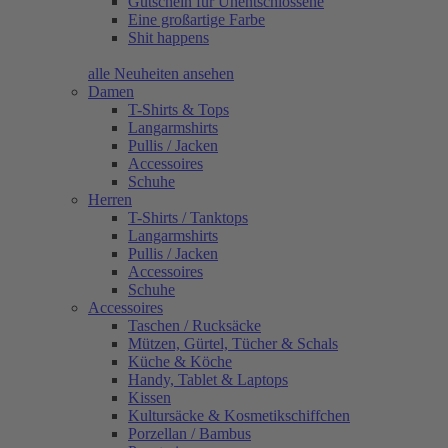
Gutschein für Unentschlossene
Eine großartige Farbe
Shit happens
alle Neuheiten ansehen
Damen
T-Shirts & Tops
Langarmshirts
Pullis / Jacken
Accessoires
Schuhe
Herren
T-Shirts / Tanktops
Langarmshirts
Pullis / Jacken
Accessoires
Schuhe
Accessoires
Taschen / Rucksäcke
Mützen, Gürtel, Tücher & Schals
Küche & Köche
Handy, Tablet & Laptops
Kissen
Kultursäcke & Kosmetikschiffchen
Porzellan / Bambus