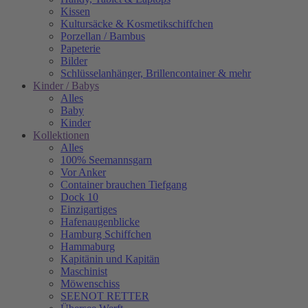
Kissen
Kultursäcke & Kosmetikschiffchen
Porzellan / Bambus
Papeterie
Bilder
Schlüsselanhänger, Brillencontainer & mehr
Kinder / Babys
Alles
Baby
Kinder
Kollektionen
Alles
100% Seemannsgarn
Vor Anker
Container brauchen Tiefgang
Dock 10
Einzigartiges
Hafenaugen­blicke
Hamburg Schiffchen
Hammaburg
Kapitänin und Kapitän
Maschinist
Möwenschiss
SEENOT RETTER