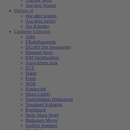
Übersee Werft
Auf dem Wasser
Making of
Wie alles begann
Aus dem Atelier
Der Künstler
Limitierte Editionen
Alles
Elbphilharmonie
DGzRS Die Seenotretter
Hummel Sport
KM Yachtbuilders
Auswärtiges Amt
ECE
Hakle
Fortis
NOB
Kinderclub
Magu GmbH
Stadtjubiläum Hildesheim
Yogahotel Kubatzki
Knoblauch
Stella Maris Hotel
Barkassen Meyer
Endlich Sommer!