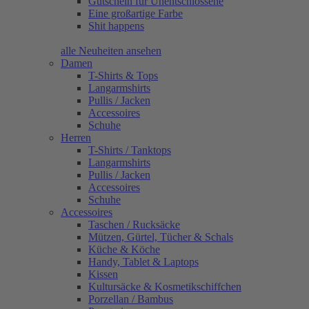
Gutschein für Unentschlossene
Eine großartige Farbe
Shit happens
alle Neuheiten ansehen
Damen
T-Shirts & Tops
Langarmshirts
Pullis / Jacken
Accessoires
Schuhe
Herren
T-Shirts / Tanktops
Langarmshirts
Pullis / Jacken
Accessoires
Schuhe
Accessoires
Taschen / Rucksäcke
Mützen, Gürtel, Tücher & Schals
Küche & Köche
Handy, Tablet & Laptops
Kissen
Kultursäcke & Kosmetikschiffchen
Porzellan / Bambus