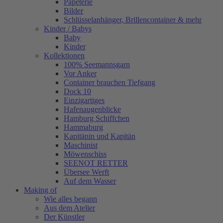
Papeterie
Bilder
Schlüsselanhänger, Brillencontainer & mehr
Kinder / Babys
Baby
Kinder
Kollektionen
100% Seemannsgarn
Vor Anker
Container brauchen Tiefgang
Dock 10
Einzigartiges
Hafenaugen­blicke
Hamburg Schiffchen
Hammaburg
Kapitänin und Kapitän
Maschinist
Möwenschiss
SEENOT RETTER
Übersee Werft
Auf dem Wasser
Making of
Wie alles begann
Aus dem Atelier
Der Künstler