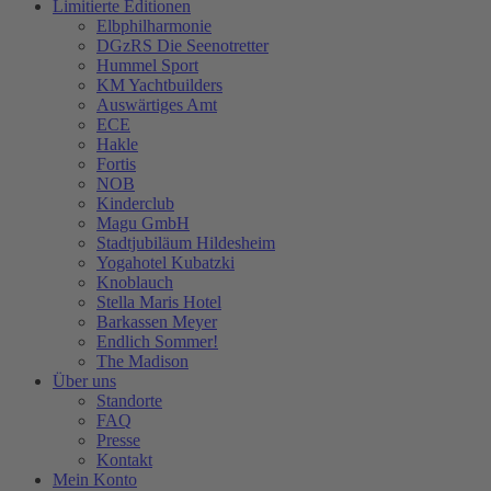
Limitierte Editionen
Elbphilharmonie
DGzRS Die Seenotretter
Hummel Sport
KM Yachtbuilders
Auswärtiges Amt
ECE
Hakle
Fortis
NOB
Kinderclub
Magu GmbH
Stadtjubiläum Hildesheim
Yogahotel Kubatzki
Knoblauch
Stella Maris Hotel
Barkassen Meyer
Endlich Sommer!
The Madison
Über uns
Standorte
FAQ
Presse
Kontakt
Mein Konto