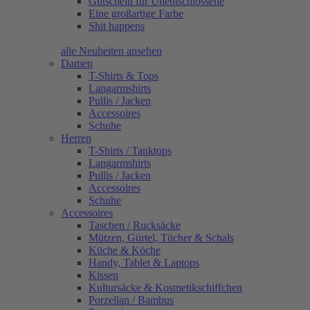
Gutschein für Unentschlossene
Eine großartige Farbe
Shit happens
alle Neuheiten ansehen
Damen
T-Shirts & Tops
Langarmshirts
Pullis / Jacken
Accessoires
Schuhe
Herren
T-Shirts / Tanktops
Langarmshirts
Pullis / Jacken
Accessoires
Schuhe
Accessoires
Taschen / Rucksäcke
Mützen, Gürtel, Tücher & Schals
Küche & Köche
Handy, Tablet & Laptops
Kissen
Kultursäcke & Kosmetikschiffchen
Porzellan / Bambus