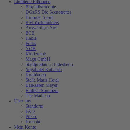
Limitierte Editionen
Elbphilharmonie
DGzRS Die Seenotretter
Hummel Sport
KM Yachtbuilders
Auswärtiges Amt
ECE
Hakle
Fortis
NOB
Kinderclub
Magu GmbH
Stadtjubiläum Hildesheim
Yogahotel Kubatzki
Knoblauch
Stella Maris Hotel
Barkassen Meyer
Endlich Sommer!
The Madison
Über uns
Standorte
FAQ
Presse
Kontakt
Mein Konto