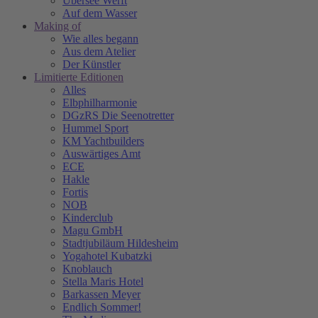
Übersee Werft
Auf dem Wasser
Making of
Wie alles begann
Aus dem Atelier
Der Künstler
Limitierte Editionen
Alles
Elbphilharmonie
DGzRS Die Seenotretter
Hummel Sport
KM Yachtbuilders
Auswärtiges Amt
ECE
Hakle
Fortis
NOB
Kinderclub
Magu GmbH
Stadtjubiläum Hildesheim
Yogahotel Kubatzki
Knoblauch
Stella Maris Hotel
Barkassen Meyer
Endlich Sommer!