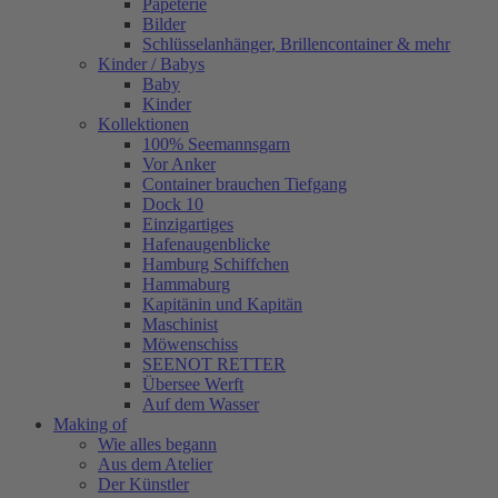
Papeterie
Bilder
Schlüsselanhänger, Brillencontainer & mehr
Kinder / Babys
Baby
Kinder
Kollektionen
100% Seemannsgarn
Vor Anker
Container brauchen Tiefgang
Dock 10
Einzigartiges
Hafenaugen­blicke
Hamburg Schiffchen
Hammaburg
Kapitänin und Kapitän
Maschinist
Möwenschiss
SEENOT RETTER
Übersee Werft
Auf dem Wasser
Making of
Wie alles begann
Aus dem Atelier
Der Künstler