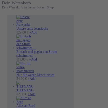
Dein Warenkorb
Dein Warenkorb ist leer
zurück um Shop
Unsere erste Jeansjacke
Dieses
129,00
€
+
Add
Produkt
weist
mehrere
Varianten
auf.
Einfach mal gegen den Strom
Die
schwimmen....
Dieses
Optionen
119,00
€
+
Add
Produkt
können
weist
auf
mehrere
der
Varianten
Produktseite
Nur für wahre Maschinisten
Dieses
auf.
gewählt
54,90
€
+
Add
Produkt
Die
werden
weist
Optionen
mehrere
können
TIEFGANG
Varianten
auf
12,90
€
+
Add
auf.
der
Die
Produktseite
Optionen
gewählt
Alles an Bord