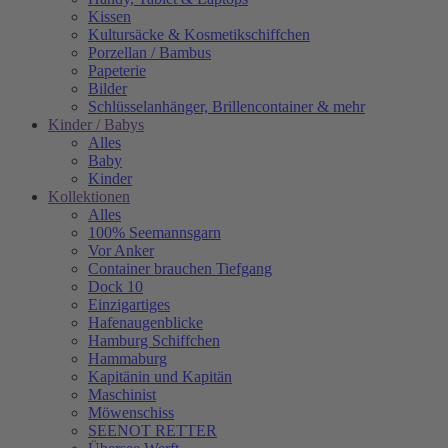
Kissen
Kultursäcke & Kosmetikschiffchen
Porzellan / Bambus
Papeterie
Bilder
Schlüsselanhänger, Brillencontainer & mehr
Kinder / Babys
Alles
Baby
Kinder
Kollektionen
Alles
100% Seemannsgarn
Vor Anker
Container brauchen Tiefgang
Dock 10
Einzigartiges
Hafenaugen­blicke
Hamburg Schiffchen
Hammaburg
Kapitänin und Kapitän
Maschinist
Möwenschiss
SEENOT RETTER