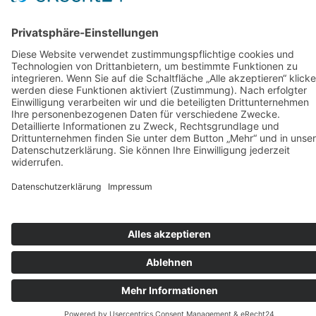
können
auf
der
Produktseite
gewählt
werden