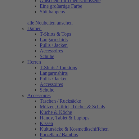
Gutschein für Unentschlossene
Eine großartige Farbe
Shit happens
alle Neuheiten ansehen
Damen
T-Shirts & Tops
Langarmshirts
Pullis / Jacken
Accessoires
Schuhe
Herren
T-Shirts / Tanktops
Langarmshirts
Pullis / Jacken
Accessoires
Schuhe
Accessoires
Taschen / Rucksäcke
Mützen, Gürtel, Tücher & Schals
Küche & Köche
Handy, Tablet & Laptops
Kissen
Kultursäcke & Kosmetikschiffchen
Porzellan / Bambus