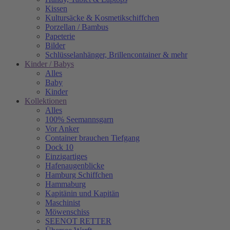
Kissen
Kultursäcke & Kosmetikschiffchen
Porzellan / Bambus
Papeterie
Bilder
Schlüsselanhänger, Brillencontainer & mehr
Kinder / Babys
Alles
Baby
Kinder
Kollektionen
Alles
100% Seemannsgarn
Vor Anker
Container brauchen Tiefgang
Dock 10
Einzigartiges
Hafenaugen­blicke
Hamburg Schiffchen
Hammaburg
Kapitänin und Kapitän
Maschinist
Möwenschiss
SEENOT RETTER