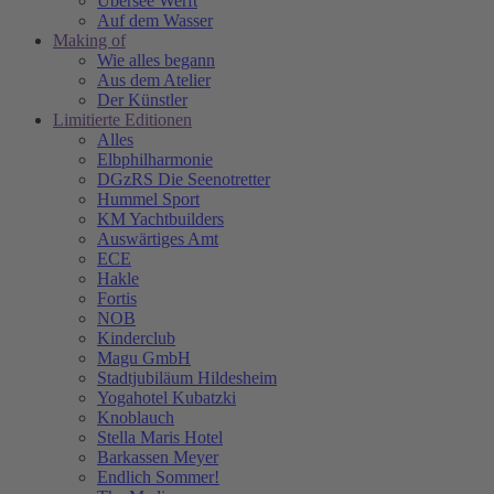
Übersee Werft
Auf dem Wasser
Making of
Wie alles begann
Aus dem Atelier
Der Künstler
Limitierte Editionen
Alles
Elbphilharmonie
DGzRS Die Seenotretter
Hummel Sport
KM Yachtbuilders
Auswärtiges Amt
ECE
Hakle
Fortis
NOB
Kinderclub
Magu GmbH
Stadtjubiläum Hildesheim
Yogahotel Kubatzki
Knoblauch
Stella Maris Hotel
Barkassen Meyer
Endlich Sommer!