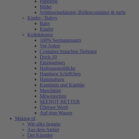
Papeterie
Bilder
Schlüsselanhänger, Brillencontainer & mehr
Kinder / Babys
Baby
Kinder
Kollektionen
100% Seemannsgarn
Vor Anker
Container brauchen Tiefgang
Dock 10
Einzigartiges
Hafenaugen­blicke
Hamburg Schiffchen
Hammaburg
Kapitänin und Kapitän
Maschinist
Möwenschiss
SEENOT RETTER
Übersee Werft
Auf dem Wasser
Making of
Wie alles begann
Aus dem Atelier
Der Künstler