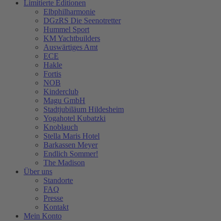
Limitierte Editionen
Elbphilharmonie
DGzRS Die Seenotretter
Hummel Sport
KM Yachtbuilders
Auswärtiges Amt
ECE
Hakle
Fortis
NOB
Kinderclub
Magu GmbH
Stadtjubiläum Hildesheim
Yogahotel Kubatzki
Knoblauch
Stella Maris Hotel
Barkassen Meyer
Endlich Sommer!
The Madison
Über uns
Standorte
FAQ
Presse
Kontakt
Mein Konto