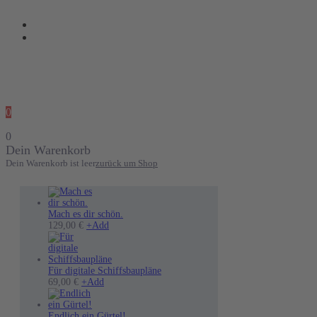
0
0
Dein Warenkorb
Dein Warenkorb ist leer
zurück um Shop
Mach es dir schön.
Dieses
129,00
€
+
Add
Produkt
weist
mehrere
Varianten
Für digitale Schiffsbaupläne
Dieses
auf.
69,00
€
+
Add
Produkt
Die
weist
Optionen
mehrere
können
Endlich ein Gürtel!