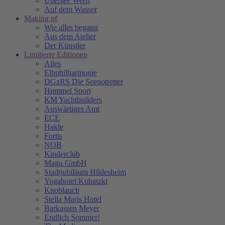
Übersee Werft
Auf dem Wasser
Making of
Wie alles begann
Aus dem Atelier
Der Künstler
Limitierte Editionen
Alles
Elbphilharmonie
DGzRS Die Seenotretter
Hummel Sport
KM Yachtbuilders
Auswärtiges Amt
ECE
Hakle
Fortis
NOB
Kinderclub
Magu GmbH
Stadtjubiläum Hildesheim
Yogahotel Kubatzki
Knoblauch
Stella Maris Hotel
Barkassen Meyer
Endlich Sommer!