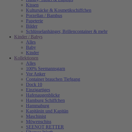
Kissen
Kultursäcke & Kosmetikschiffchen
Porzellan / Bambus
Papeterie
Bilder
Schlüsselanhänger, Brillencontainer & mehr
Kinder / Babys
Alles
Baby
Kinder
Kollektionen
Alles
100% Seemannsgarn
Vor Anker
Container brauchen Tiefgang
Dock 10
Einzigartiges
Hafenaugen­blicke
Hamburg Schiffchen
Hammaburg
Kapitänin und Kapitän
Maschinist
Möwenschiss
SEENOT RETTER