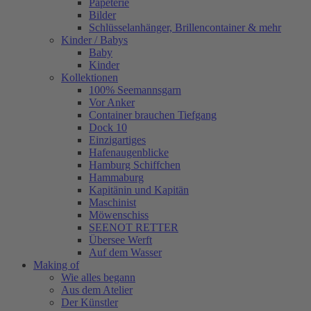
Papeterie
Bilder
Schlüsselanhänger, Brillencontainer & mehr
Kinder / Babys
Baby
Kinder
Kollektionen
100% Seemannsgarn
Vor Anker
Container brauchen Tiefgang
Dock 10
Einzigartiges
Hafenaugen­blicke
Hamburg Schiffchen
Hammaburg
Kapitänin und Kapitän
Maschinist
Möwenschiss
SEENOT RETTER
Übersee Werft
Auf dem Wasser
Making of
Wie alles begann
Aus dem Atelier
Der Künstler