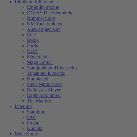
Limitierte Editionen
Elbphilharmonie
DGzRS Die Seenotretter
Hummel Sport
KM Yachtbuilders
Auswärtiges Amt
ECE
Hakle
Fortis
NOB
Kinderclub
Magu GmbH
Stadtjubiläum Hildesheim
Yogahotel Kubatzki
Knoblauch
Stella Maris Hotel
Barkassen Meyer
Endlich Sommer!
The Madison
Über uns
Standorte
FAQ
Presse
Kontakt
Mein Konto