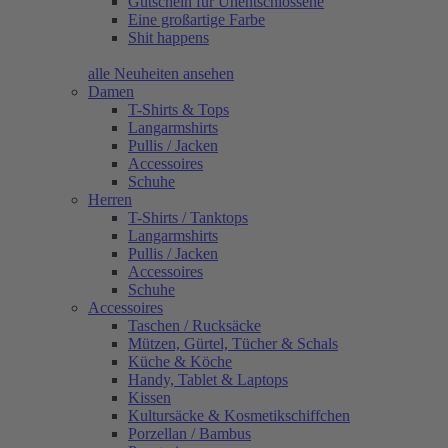
Gutschein für Unentschlossene
Eine großartige Farbe
Shit happens
alle Neuheiten ansehen
Damen
T-Shirts & Tops
Langarmshirts
Pullis / Jacken
Accessoires
Schuhe
Herren
T-Shirts / Tanktops
Langarmshirts
Pullis / Jacken
Accessoires
Schuhe
Accessoires
Taschen / Rucksäcke
Mützen, Gürtel, Tücher & Schals
Küche & Köche
Handy, Tablet & Laptops
Kissen
Kultursäcke & Kosmetikschiffchen
Porzellan / Bambus