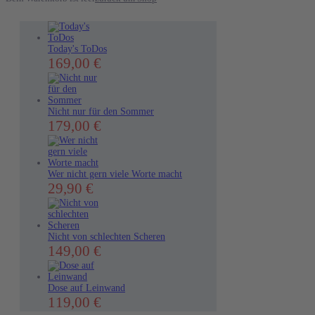
Today's ToDos
Dieses
169,00
€
Produkt
weist
mehrere
Varianten
Nicht nur für den Sommer
auf.
Dieses
179,00
€
Die
Produkt
Optionen
weist
können
mehrere
auf
Varianten
der
Wer nicht gern viele Worte macht
auf.
Produktseite
Dieses
29,90
€
Die
gewählt
Produkt
Optionen
werden
weist
können
mehrere
auf
Varianten
der
Nicht von schlechten Scheren
auf.
Produktseite
Dieses
149,00
€
Die
gewählt
Produkt
Optionen
werden
weist
können
mehrere
auf
Dose auf Leinwand
Varianten
der
Dieses
119,00
€
auf.
Produktseite
Produkt
Die