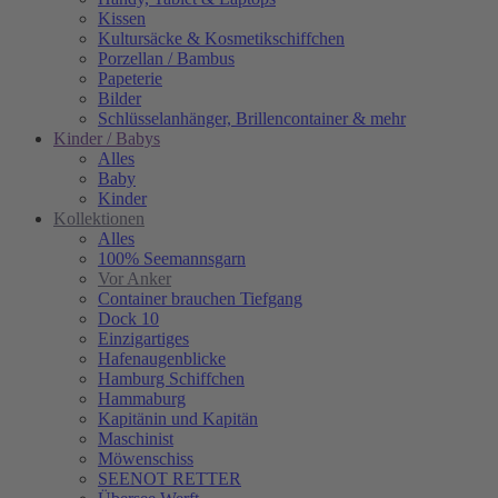
Kissen
Kultursäcke & Kosmetikschiffchen
Porzellan / Bambus
Papeterie
Bilder
Schlüsselanhänger, Brillencontainer & mehr
Kinder / Babys
Alles
Baby
Kinder
Kollektionen
Alles
100% Seemannsgarn
Vor Anker
Container brauchen Tiefgang
Dock 10
Einzigartiges
Hafenaugen­blicke
Hamburg Schiffchen
Hammaburg
Kapitänin und Kapitän
Maschinist
Möwenschiss
SEENOT RETTER