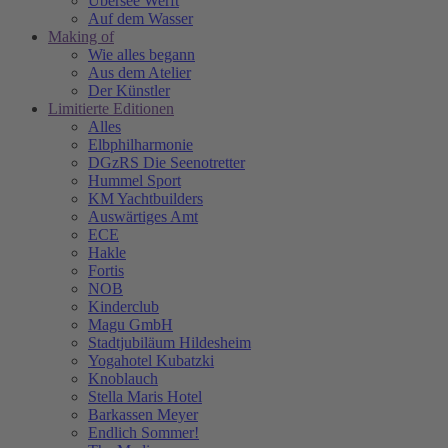
Übersee Werft
Auf dem Wasser
Making of
Wie alles begann
Aus dem Atelier
Der Künstler
Limitierte Editionen
Alles
Elbphilharmonie
DGzRS Die Seenotretter
Hummel Sport
KM Yachtbuilders
Auswärtiges Amt
ECE
Hakle
Fortis
NOB
Kinderclub
Magu GmbH
Stadtjubiläum Hildesheim
Yogahotel Kubatzki
Knoblauch
Stella Maris Hotel
Barkassen Meyer
Endlich Sommer!