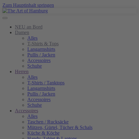
Zum Hauptinhalt springen
NEU an Bord
Damen
Alles
T-Shirts & Tops
Langarmshirts
Pullis / Jacken
Accessoires
Schuhe
Herren
Alles
T-Shirts / Tanktops
Langarmshirts
Pullis / Jacken
Accessoires
Schuhe
Accessoires
Alles
Taschen / Rucksäcke
Mützen, Gürtel, Tücher & Schals
Küche & Köche
Handy, Tablet & Laptops