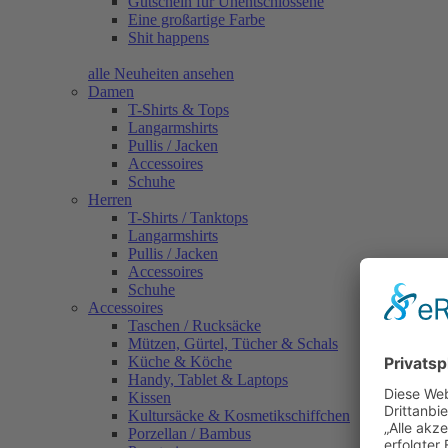
Gutschein für Unentschlossene
Eine großartige Farbe
Shit happens
alle Neuheiten ansehen
Damen
T-Shirts & Tops
Langarmshirts
Pullis / Jacken
Accessoires
Schuhe
Herren
T-Shirts / Tanktops
Langarmshirts
Pullis / Jacken
Accessoires
Schuhe
Accessoires
Taschen / Rucksäcke
Mützen, Gürtel, Tücher & Schals
Küche & Köche
Handy, Tablet & Laptops
Kissen
Kultursäcke & Kosmetikschiffchen
Porzellan / Bambus