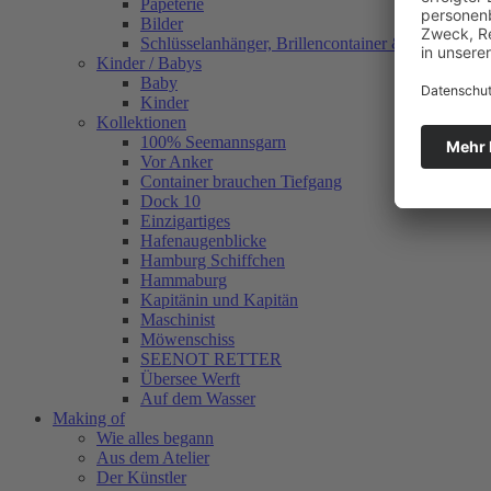
Papeterie
Bilder
Schlüsselanhänger, Brillencontainer & mehr
Kinder / Babys
Baby
Kinder
Kollektionen
100% Seemannsgarn
Vor Anker
Container brauchen Tiefgang
Dock 10
Einzigartiges
Hafenaugen­blicke
Hamburg Schiffchen
Hammaburg
Kapitänin und Kapitän
Maschinist
Möwenschiss
SEENOT RETTER
Übersee Werft
Auf dem Wasser
Making of
Wie alles begann
Aus dem Atelier
Der Künstler