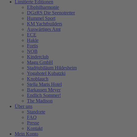
Limitierte Editionen
Elbphilharmonie
DGzRS Die Seenotretter
Hummel Sport
KM Yachtbuilders
Auswärtiges Amt
ECE
Hakle
Fortis
NOB
Kinderclub
Magu GmbH
Stadtjubiläum Hildesheim
Yogahotel Kubatzki
Knoblauch
Stella Maris Hotel
Barkassen Meyer
Endlich Sommer!
The Madison
Über uns
Standorte
FAQ
Presse
Kontakt
Mein Konto