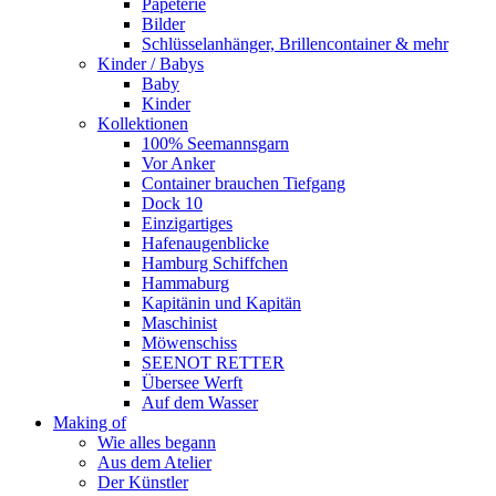
Papeterie
Bilder
Schlüsselanhänger, Brillencontainer & mehr
Kinder / Babys
Baby
Kinder
Kollektionen
100% Seemannsgarn
Vor Anker
Container brauchen Tiefgang
Dock 10
Einzigartiges
Hafenaugen­blicke
Hamburg Schiffchen
Hammaburg
Kapitänin und Kapitän
Maschinist
Möwenschiss
SEENOT RETTER
Übersee Werft
Auf dem Wasser
Making of
Wie alles begann
Aus dem Atelier
Der Künstler