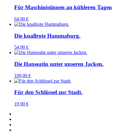
Für Maschinistinnen an kühleren Tagen
64,90
€
Die knallrote Hammaburg.
54,90
€
Die Hanseatin unter unseren Jacken.
109,00
€
Für den Schlüssel zur Stadt.
19,90
€