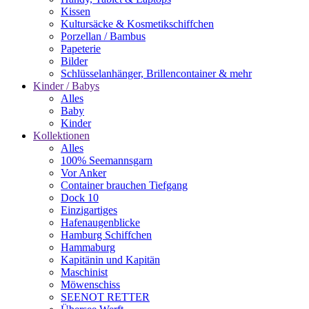
Kissen
Kultursäcke & Kosmetikschiffchen
Porzellan / Bambus
Papeterie
Bilder
Schlüsselanhänger, Brillencontainer & mehr
Kinder / Babys
Alles
Baby
Kinder
Kollektionen
Alles
100% Seemannsgarn
Vor Anker
Container brauchen Tiefgang
Dock 10
Einzigartiges
Hafenaugen­blicke
Hamburg Schiffchen
Hammaburg
Kapitänin und Kapitän
Maschinist
Möwenschiss
SEENOT RETTER