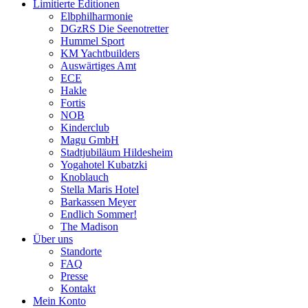
Limitierte Editionen
Elbphilharmonie
DGzRS Die Seenotretter
Hummel Sport
KM Yachtbuilders
Auswärtiges Amt
ECE
Hakle
Fortis
NOB
Kinderclub
Magu GmbH
Stadtjubiläum Hildesheim
Yogahotel Kubatzki
Knoblauch
Stella Maris Hotel
Barkassen Meyer
Endlich Sommer!
The Madison
Über uns
Standorte
FAQ
Presse
Kontakt
Mein Konto