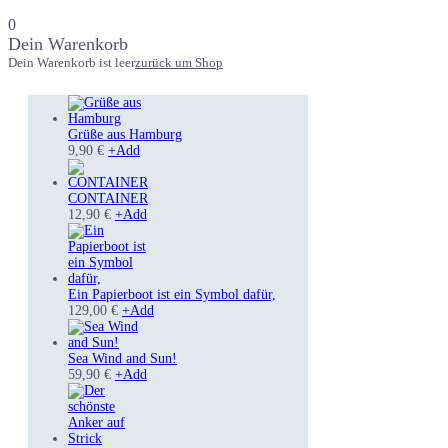
0
Dein Warenkorb
Dein Warenkorb ist leer
zurück um Shop
Grüße aus Hamburg
9,90
€
+
Add
CONTAINER
12,90
€
+
Add
Ein Papierboot ist ein Symbol dafür,
Dieses
129,00
€
+
Add
Produkt
weist
mehrere
Sea Wind and Sun!
Dieses
Varianten
59,90
€
+
Add
Produkt
auf.
weist
Die
mehrere
Optionen
Varianten
können