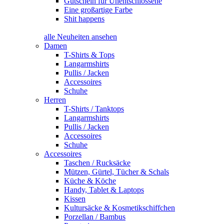
Gutschein für Unentschlossene
Eine großartige Farbe
Shit happens
alle Neuheiten ansehen
Damen
T-Shirts & Tops
Langarmshirts
Pullis / Jacken
Accessoires
Schuhe
Herren
T-Shirts / Tanktops
Langarmshirts
Pullis / Jacken
Accessoires
Schuhe
Accessoires
Taschen / Rucksäcke
Mützen, Gürtel, Tücher & Schals
Küche & Köche
Handy, Tablet & Laptops
Kissen
Kultursäcke & Kosmetikschiffchen
Porzellan / Bambus