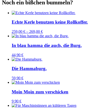
Noch ein bißchen bummeln?
sicherer
Hand
Menge
Echte Kerle benutzen keine Rollkoffer.
259,00
€
–
269,00
€
In blau hamma die auch, die Burg.
44,90
€
Die Hammaburg.
59,90
€
Moin Moin zum verschicken
9,90
€