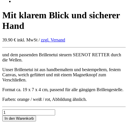
Mit klarem Blick und sicherer
Hand
39.90 €
inkl. MwSt /
zzgl. Versand
und dem passenden Brillenetui steuern SEENOT RETTER durch
die Wellen.
Unser Brillenetui ist aus handbemaltem und bestempeltem, festem
Canvas, weich gefüttert und mit einem Magnetknopf zum
Verschließen.
Format ca. 19 x 7 x 4 cm, passend für alle gängigen Brillengestelle.
Farben: orange / weiß / rot, Abbildung ähnlich.
Mit
klarem
In den Warenkorb
Blick
und