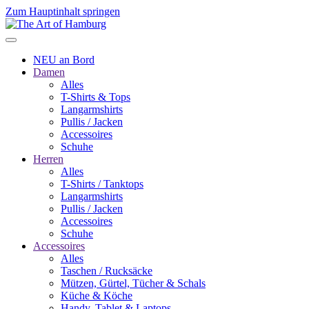
Zum Hauptinhalt springen
NEU an Bord
Damen
Alles
T-Shirts & Tops
Langarmshirts
Pullis / Jacken
Accessoires
Schuhe
Herren
Alles
T-Shirts / Tanktops
Langarmshirts
Pullis / Jacken
Accessoires
Schuhe
Accessoires
Alles
Taschen / Rucksäcke
Mützen, Gürtel, Tücher & Schals
Küche & Köche
Handy, Tablet & Laptops