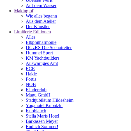
Übersee Werft
Auf dem Wasser
Making of
Wie alles begann
Aus dem Atelier
Der Künstler
Limitierte Editionen
Alles
Elbphilharmonie
DGzRS Die Seenotretter
Hummel Sport
KM Yachtbuilders
Auswärtiges Amt
ECE
Hakle
Fortis
NOB
Kinderclub
Magu GmbH
Stadtjubiläum Hildesheim
Yogahotel Kubatzki
Knoblauch
Stella Maris Hotel
Barkassen Meyer
Endlich Sommer!