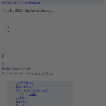
st@the-art-of-hamburg.de
© 2015–2026 The Art of Hamburg
0
0
Dein Warenkorb
Dein Warenkorb ist leer
zurück um Shop
Was heisst hier farblos?
Dieses
109,00
€
+
Add
Produkt
weist
mehrere