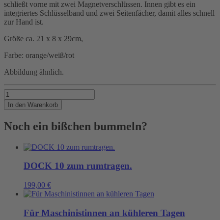
schließt vorne mit zwei Magnetverschlüssen. Innen gibt es ein
integriertes Schlüsselband und zwei Seitenfächer, damit alles schnell
zur Hand ist.
Größe ca. 21 x 8 x 29cm,
Farbe: orange/weiß/rot
Abbildung ähnlich.
Hochformat
für
In den Warenkorb
SEENOTRETTER
in
Noch ein bißchen bummeln?
Hochform
Menge
DOCK 10 zum rumtragen.
199,00
€
Für Maschinistinnen an kühleren Tagen