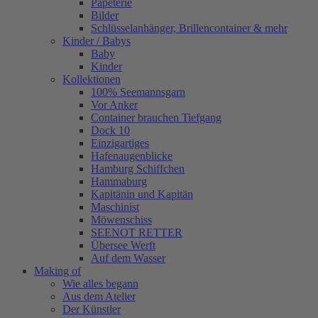
Papeterie
Bilder
Schlüsselanhänger, Brillencontainer & mehr
Kinder / Babys
Baby
Kinder
Kollektionen
100% Seemannsgarn
Vor Anker
Container brauchen Tiefgang
Dock 10
Einzigartiges
Hafenaugen­blicke
Hamburg Schiffchen
Hammaburg
Kapitänin und Kapitän
Maschinist
Möwenschiss
SEENOT RETTER
Übersee Werft
Auf dem Wasser
Making of
Wie alles begann
Aus dem Atelier
Der Künstler