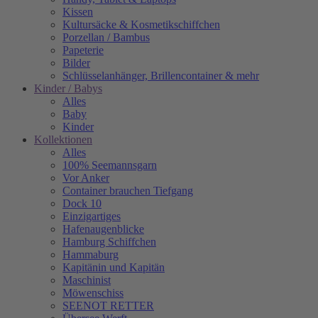
Kissen
Kultursäcke & Kosmetikschiffchen
Porzellan / Bambus
Papeterie
Bilder
Schlüsselanhänger, Brillencontainer & mehr
Kinder / Babys
Alles
Baby
Kinder
Kollektionen
Alles
100% Seemannsgarn
Vor Anker
Container brauchen Tiefgang
Dock 10
Einzigartiges
Hafenaugen­blicke
Hamburg Schiffchen
Hammaburg
Kapitänin und Kapitän
Maschinist
Möwenschiss
SEENOT RETTER