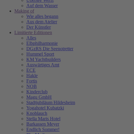
Übersee Werft
Auf dem Wasser
Making of
Wie alles begann
Aus dem Atelier
Der Künstler
Limitierte Editionen
Alles
Elbphilharmonie
DGzRS Die Seenotretter
Hummel Sport
KM Yachtbuilders
Auswärtiges Amt
ECE
Hakle
Fortis
NOB
Kinderclub
Magu GmbH
Stadtjubiläum Hildesheim
Yogahotel Kubatzki
Knoblauch
Stella Maris Hotel
Barkassen Meyer
Endlich Sommer!