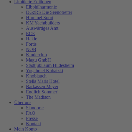
Limitierte Editionen
Elbphilharmonie
DGzRS Die Seenotretter
Hummel Sport
KM Yachtbuilders
Auswärtiges Amt
ECE
Hakle
Fortis
NOB
Kinderclub
Magu GmbH
Stadtjubiläum Hildesheim
Yogahotel Kubatzki
Knoblauch
Stella Maris Hotel
Barkassen Meyer
Endlich Sommer!
The Madison
Über uns
Standorte
FAQ
Presse
Kontakt
Mein Konto