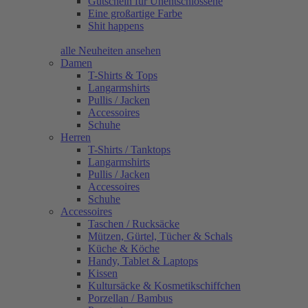
Gutschein für Unentschlossene
Eine großartige Farbe
Shit happens
alle Neuheiten ansehen
Damen
T-Shirts & Tops
Langarmshirts
Pullis / Jacken
Accessoires
Schuhe
Herren
T-Shirts / Tanktops
Langarmshirts
Pullis / Jacken
Accessoires
Schuhe
Accessoires
Taschen / Rucksäcke
Mützen, Gürtel, Tücher & Schals
Küche & Köche
Handy, Tablet & Laptops
Kissen
Kultursäcke & Kosmetikschiffchen
Porzellan / Bambus