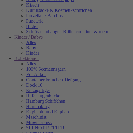
Kissen
Kultursäcke & Kosmetikschiffchen
Porzellan / Bambus
Papeterie
Bilder
Schlüsselanhänger, Brillencontainer & mehr
Kinder / Babys
Alles
Baby
Kinder
Kollektionen
Alles
100% Seemannsgarn
Vor Anker
Container brauchen Tiefgang
Dock 10
Einzigartiges
Hafenaugen­blicke
Hamburg Schiffchen
Hammaburg
Kapitänin und Kapitän
Maschinist
Möwenschiss
SEENOT RETTER