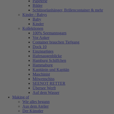
Papeterie
Bilder
Schlüsselanhänger, Brillencontainer & mehr
Kinder / Babys
Baby
Kinder
Kollektionen
100% Seemannsgarn
Vor Anker
Container brauchen Tiefgang
Dock 10
Einzigartiges
Hafenaugen­blicke
Hamburg Schiffchen
Hammaburg
Kapitänin und Kapitän
Maschinist
Möwenschiss
SEENOT RETTER
Übersee Werft
Auf dem Wasser
Making of
Wie alles begann
Aus dem Atelier
Der Künstler