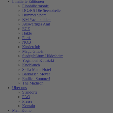
Limitierte Editionen
Elbphilharmonie
DGzRS Die Seenotretter
Hummel Sport
KM Yachtbuilders
Auswärtiges Amt
ECE
Hakle
Fortis
NOB
Kinderclub
Magu GmbH
Stadtjubiläum Hildesheim
Yogahotel Kubatzki
Knoblauch
Stella Maris Hotel
Barkassen Meyer
Endlich Sommer!
The Madison
Über uns
Standorte
FAQ
Presse
Kontakt
Mein Konto