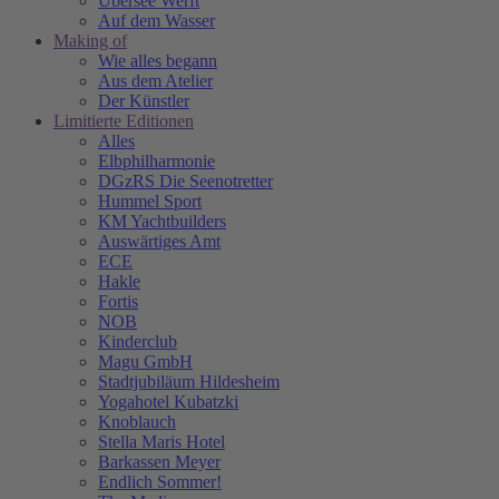
Übersee Werft
Auf dem Wasser
Making of
Wie alles begann
Aus dem Atelier
Der Künstler
Limitierte Editionen
Alles
Elbphilharmonie
DGzRS Die Seenotretter
Hummel Sport
KM Yachtbuilders
Auswärtiges Amt
ECE
Hakle
Fortis
NOB
Kinderclub
Magu GmbH
Stadtjubiläum Hildesheim
Yogahotel Kubatzki
Knoblauch
Stella Maris Hotel
Barkassen Meyer
Endlich Sommer!