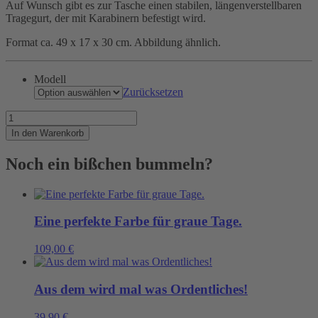
Auf Wunsch gibt es zur Tasche einen stabilen, längenverstellbaren
Tragegurt, der mit Karabinern befestigt wird.
Format ca. 49 x 17 x 30 cm. Abbildung ähnlich.
Modell
Zurücksetzen
Wenn
Maschinistinnen
In den Warenkorb
eine
Reise
Noch ein bißchen bummeln?
tun..
Menge
Eine perfekte Farbe für graue Tage.
109,00
€
Aus dem wird mal was Ordentliches!
39,90
€