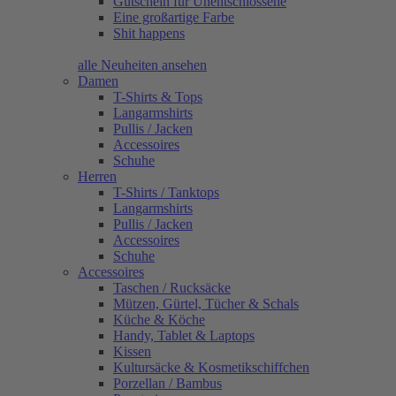
Gutschein für Unentschlossene
Eine großartige Farbe
Shit happens
alle Neuheiten ansehen
Damen
T-Shirts & Tops
Langarmshirts
Pullis / Jacken
Accessoires
Schuhe
Herren
T-Shirts / Tanktops
Langarmshirts
Pullis / Jacken
Accessoires
Schuhe
Accessoires
Taschen / Rucksäcke
Mützen, Gürtel, Tücher & Schals
Küche & Köche
Handy, Tablet & Laptops
Kissen
Kultursäcke & Kosmetikschiffchen
Porzellan / Bambus