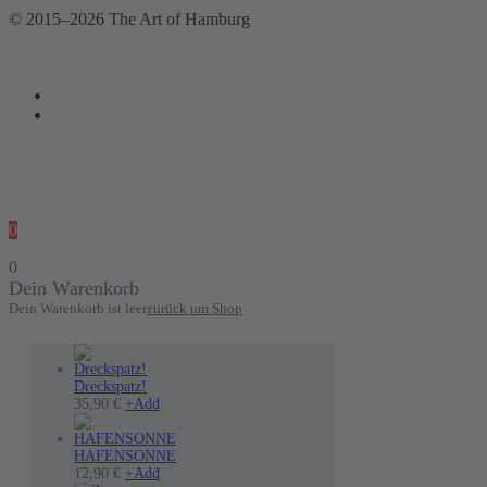
© 2015–2026 The Art of Hamburg
0
0
Dein Warenkorb
Dein Warenkorb ist leer
zurück um Shop
Dreckspatz!
Dieses
35,90
€
+
Add
Produkt
weist
mehrere
HAFENSONNE
Varianten
12,90
€
+
Add