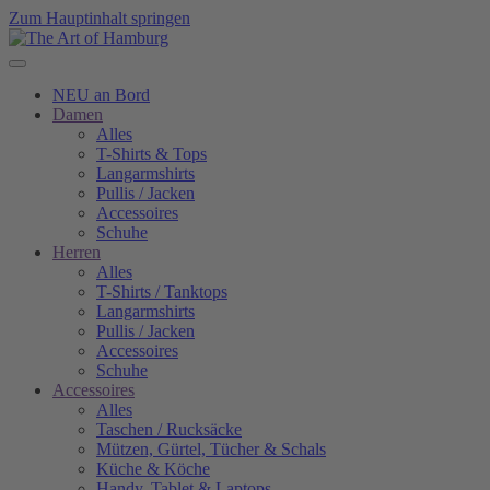
Zum Hauptinhalt springen
NEU an Bord
Damen
Alles
T-Shirts & Tops
Langarmshirts
Pullis / Jacken
Accessoires
Schuhe
Herren
Alles
T-Shirts / Tanktops
Langarmshirts
Pullis / Jacken
Accessoires
Schuhe
Accessoires
Alles
Taschen / Rucksäcke
Mützen, Gürtel, Tücher & Schals
Küche & Köche
Handy, Tablet & Laptops