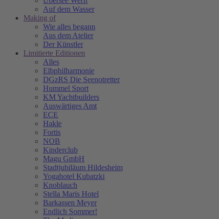
Übersee Werft
Auf dem Wasser
Making of
Wie alles begann
Aus dem Atelier
Der Künstler
Limitierte Editionen
Alles
Elbphilharmonie
DGzRS Die Seenotretter
Hummel Sport
KM Yachtbuilders
Auswärtiges Amt
ECE
Hakle
Fortis
NOB
Kinderclub
Magu GmbH
Stadtjubiläum Hildesheim
Yogahotel Kubatzki
Knoblauch
Stella Maris Hotel
Barkassen Meyer
Endlich Sommer!