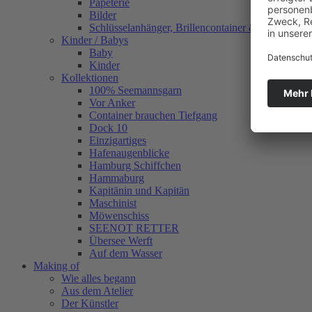
Papeterie
Bilder
Schlüsselanhänger, Brillencontainer & mehr
Kinder / Babys
Baby
Kinder
Kollektionen
100% Seemannsgarn
Vor Anker
Container brauchen Tiefgang
Dock 10
Einzigartiges
Hafenaugen­blicke
Hamburg Schiffchen
Hammaburg
Kapitänin und Kapitän
Maschinist
Möwenschiss
SEENOT RETTER
Übersee Werft
Auf dem Wasser
Making of
Wie alles begann
Aus dem Atelier
Der Künstler