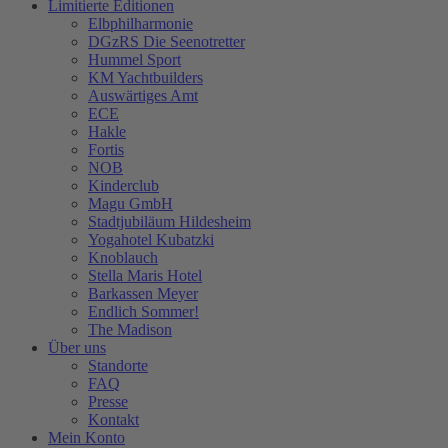
Limitierte Editionen
Elbphilharmonie
DGzRS Die Seenotretter
Hummel Sport
KM Yachtbuilders
Auswärtiges Amt
ECE
Hakle
Fortis
NOB
Kinderclub
Magu GmbH
Stadtjubiläum Hildesheim
Yogahotel Kubatzki
Knoblauch
Stella Maris Hotel
Barkassen Meyer
Endlich Sommer!
The Madison
Über uns
Standorte
FAQ
Presse
Kontakt
Mein Konto