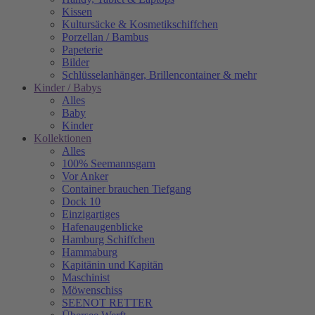
Kissen
Kultursäcke & Kosmetikschiffchen
Porzellan / Bambus
Papeterie
Bilder
Schlüsselanhänger, Brillencontainer & mehr
Kinder / Babys
Alles
Baby
Kinder
Kollektionen
Alles
100% Seemannsgarn
Vor Anker
Container brauchen Tiefgang
Dock 10
Einzigartiges
Hafenaugen­blicke
Hamburg Schiffchen
Hammaburg
Kapitänin und Kapitän
Maschinist
Möwenschiss
SEENOT RETTER