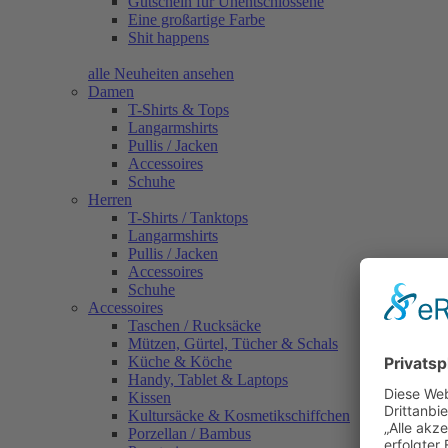
Gutschein für Unentschlossene
Eine großartige Farbe
Shit happens
alle Neuheiten ansehen
Damen
T-Shirts & Tops
Langarmshirts
Pullis / Jacken
Accessoires
Schuhe
Herren
T-Shirts / Tanktops
Langarmshirts
Pullis / Jacken
Accessoires
Schuhe
Accessoires
Taschen / Rucksäcke
Mützen, Gürtel, Tücher & Schals
Küche & Köche
Handy, Tablet & Laptops
Kissen
Kultursäcke & Kosmetikschiffchen
Porzellan / Bambus