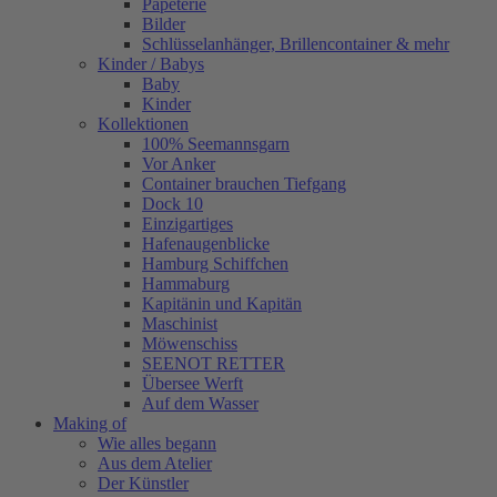
Papeterie
Bilder
Schlüsselanhänger, Brillencontainer & mehr
Kinder / Babys
Baby
Kinder
Kollektionen
100% Seemannsgarn
Vor Anker
Container brauchen Tiefgang
Dock 10
Einzigartiges
Hafenaugen­blicke
Hamburg Schiffchen
Hammaburg
Kapitänin und Kapitän
Maschinist
Möwenschiss
SEENOT RETTER
Übersee Werft
Auf dem Wasser
Making of
Wie alles begann
Aus dem Atelier
Der Künstler