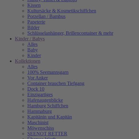
Kissen
Kultursäcke & Kosmetikschiffchen
Porzellan / Bambus
Papeterie
Bilder
Schlüsselanhänger, Brillencontainer & mehr
Kinder / Babys
Alles
Baby
Kinder
Kollektionen
Alles
100% Seemannsgarn
Vor Anker
Container brauchen Tiefgang
Dock 10
Einzigartiges
Hafenaugen­blicke
Hamburg Schiffchen
Hammaburg
Kapitänin und Kapitän
Maschinist
Möwenschiss
SEENOT RETTER