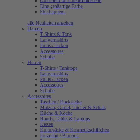
Gutschein für Unentschlossene
Eine großartige Farbe
Shit happens
alle Neuheiten ansehen
Damen
T-Shirts & Tops
Langarmshirts
Pullis / Jacken
Accessoires
Schuhe
Herren
T-Shirts / Tanktops
Langarmshirts
Pullis / Jacken
Accessoires
Schuhe
Accessoires
Taschen / Rucksäcke
Mützen, Gürtel, Tücher & Schals
Küche & Köche
Handy, Tablet & Laptops
Kissen
Kultursäcke & Kosmetikschiffchen
Porzellan / Bambus