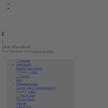
0
0
Dein Warenkorb
Dein Warenkorb ist leer
zurück um Shop
Hoodie oder Kleid
Dieses
129,00
€
+
Add
Produkt
weist
mehrere
Varianten
Gürtel- oder Umhängetasche
auf.
89,00
€
+
Add
Die
Optionen
können
auf