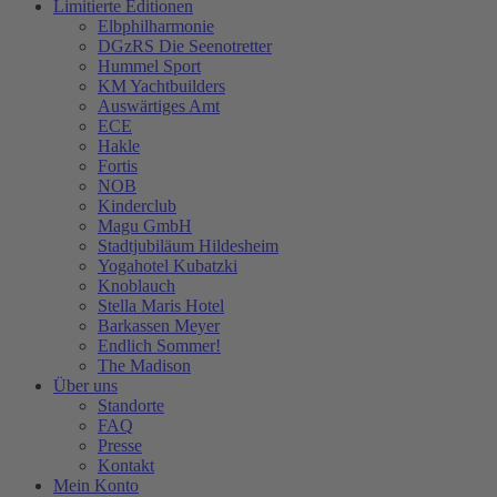
Limitierte Editionen
Elbphilharmonie
DGzRS Die Seenotretter
Hummel Sport
KM Yachtbuilders
Auswärtiges Amt
ECE
Hakle
Fortis
NOB
Kinderclub
Magu GmbH
Stadtjubiläum Hildesheim
Yogahotel Kubatzki
Knoblauch
Stella Maris Hotel
Barkassen Meyer
Endlich Sommer!
The Madison
Über uns
Standorte
FAQ
Presse
Kontakt
Mein Konto