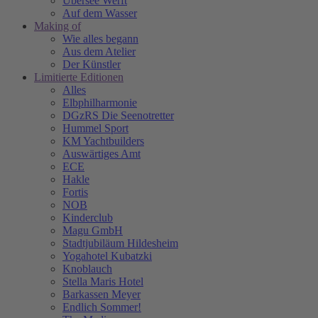
Übersee Werft
Auf dem Wasser
Making of
Wie alles begann
Aus dem Atelier
Der Künstler
Limitierte Editionen
Alles
Elbphilharmonie
DGzRS Die Seenotretter
Hummel Sport
KM Yachtbuilders
Auswärtiges Amt
ECE
Hakle
Fortis
NOB
Kinderclub
Magu GmbH
Stadtjubiläum Hildesheim
Yogahotel Kubatzki
Knoblauch
Stella Maris Hotel
Barkassen Meyer
Endlich Sommer!