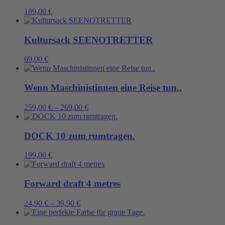
189,00
€
Kultursack SEENOTRETTER
69,00
€
Wenn Maschinistinnen eine Reise tun..
259,00
€
–
269,00
€
DOCK 10 zum rumtragen.
199,00
€
Forward draft 4 metres
24,90
€
–
39,90
€