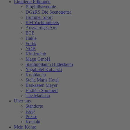
Limitierte Editionen
Elbphilharmonie
DGzRS Die Seenotretter
Hummel Sport
KM Yachtbuilders
Auswärtiges Amt
ECE
Hakle
Fortis
NOB
Kinderclub
Magu GmbH
Stadtjubiläum Hildesheim
Yogahotel Kubatzki
Knoblauch
Stella Maris Hotel
Barkassen Meyer
Endlich Sommer!
The Madison
Über uns
Standorte
FAQ
Presse
Kontakt
Mein Konto