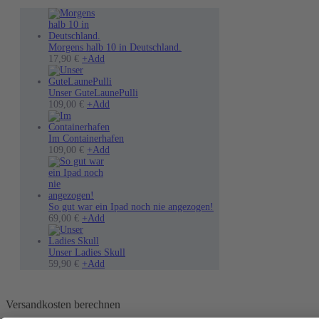
Morgens halb 10 in Deutschland.
17,90
€
+
Add
Unser GuteLaunePulli
Dieses
109,00
€
+
Add
Produkt
weist
mehrere
Im Containerhafen
Varianten
Dieses
109,00
€
+
Add
auf.
Produkt
Die
weist
Optionen
mehrere
können
Varianten
auf
auf.
So gut war ein Ipad noch nie angezogen!
Dieses
der
Die
69,00
€
+
Add
Produkt
Produktseite
Optionen
weist
gewählt
können
mehrere
werden
auf
Unser Ladies Skull
Varianten
Dieses
der
59,90
€
+
Add
auf.
Produkt
Produktseite
Die
weist
gewählt
Optionen
mehrere
werden
Versandkosten berechnen
können
Varianten