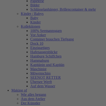
Papeterie
Bilder
Schlüsselanhänger, Brillencontainer & mehr
Kinder / Babys
Baby
Kinder
Kollektionen
100% Seemannsgarn
Vor Anker
Container brauchen Tiefgang
Dock 10
Einzigartiges
Hafenaugen­blicke
Hamburg Schiffchen
Hammaburg
Kapitänin und Kapitän
Maschinist
Möwenschiss
SEENOT RETTER
Übersee Werft
Auf dem Wasser
Making of
Wie alles begann
Aus dem Atelier
Der Künstler