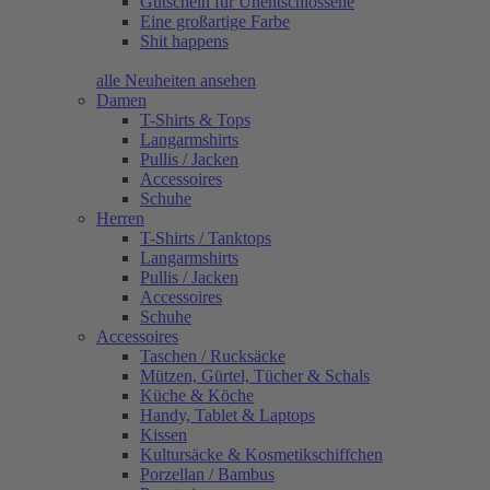
Gutschein für Unentschlossene
Eine großartige Farbe
Shit happens
alle Neuheiten ansehen
Damen
T-Shirts & Tops
Langarmshirts
Pullis / Jacken
Accessoires
Schuhe
Herren
T-Shirts / Tanktops
Langarmshirts
Pullis / Jacken
Accessoires
Schuhe
Accessoires
Taschen / Rucksäcke
Mützen, Gürtel, Tücher & Schals
Küche & Köche
Handy, Tablet & Laptops
Kissen
Kultursäcke & Kosmetikschiffchen
Porzellan / Bambus