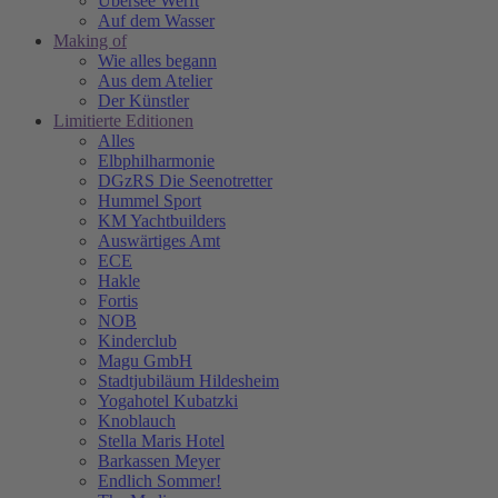
Übersee Werft
Auf dem Wasser
Making of
Wie alles begann
Aus dem Atelier
Der Künstler
Limitierte Editionen
Alles
Elbphilharmonie
DGzRS Die Seenotretter
Hummel Sport
KM Yachtbuilders
Auswärtiges Amt
ECE
Hakle
Fortis
NOB
Kinderclub
Magu GmbH
Stadtjubiläum Hildesheim
Yogahotel Kubatzki
Knoblauch
Stella Maris Hotel
Barkassen Meyer
Endlich Sommer!