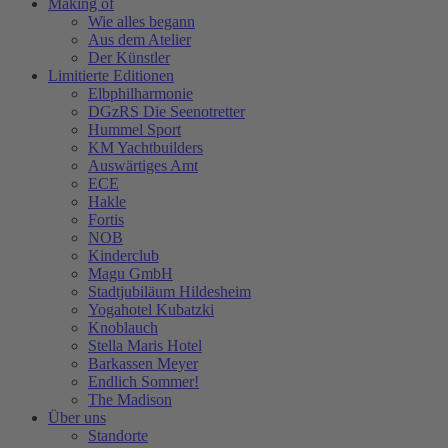
Making of
Wie alles begann
Aus dem Atelier
Der Künstler
Limitierte Editionen
Elbphilharmonie
DGzRS Die Seenotretter
Hummel Sport
KM Yachtbuilders
Auswärtiges Amt
ECE
Hakle
Fortis
NOB
Kinderclub
Magu GmbH
Stadtjubiläum Hildesheim
Yogahotel Kubatzki
Knoblauch
Stella Maris Hotel
Barkassen Meyer
Endlich Sommer!
The Madison
Über uns
Standorte