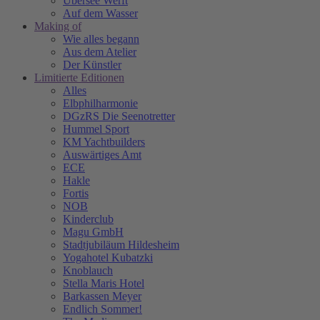
Übersee Werft
Auf dem Wasser
Making of
Wie alles begann
Aus dem Atelier
Der Künstler
Limitierte Editionen
Alles
Elbphilharmonie
DGzRS Die Seenotretter
Hummel Sport
KM Yachtbuilders
Auswärtiges Amt
ECE
Hakle
Fortis
NOB
Kinderclub
Magu GmbH
Stadtjubiläum Hildesheim
Yogahotel Kubatzki
Knoblauch
Stella Maris Hotel
Barkassen Meyer
Endlich Sommer!