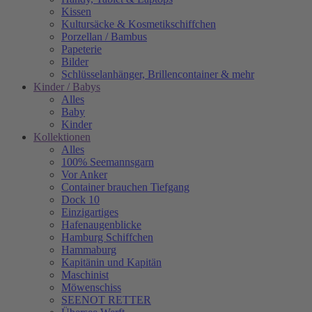
Kissen
Kultursäcke & Kosmetikschiffchen
Porzellan / Bambus
Papeterie
Bilder
Schlüsselanhänger, Brillencontainer & mehr
Kinder / Babys
Alles
Baby
Kinder
Kollektionen
Alles
100% Seemannsgarn
Vor Anker
Container brauchen Tiefgang
Dock 10
Einzigartiges
Hafenaugen­blicke
Hamburg Schiffchen
Hammaburg
Kapitänin und Kapitän
Maschinist
Möwenschiss
SEENOT RETTER