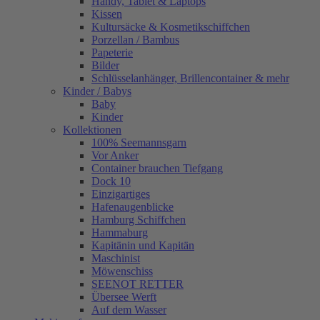
Handy, Tablet & Laptops
Kissen
Kultursäcke & Kosmetikschiffchen
Porzellan / Bambus
Papeterie
Bilder
Schlüsselanhänger, Brillencontainer & mehr
Kinder / Babys
Baby
Kinder
Kollektionen
100% Seemannsgarn
Vor Anker
Container brauchen Tiefgang
Dock 10
Einzigartiges
Hafenaugen­blicke
Hamburg Schiffchen
Hammaburg
Kapitänin und Kapitän
Maschinist
Möwenschiss
SEENOT RETTER
Übersee Werft
Auf dem Wasser