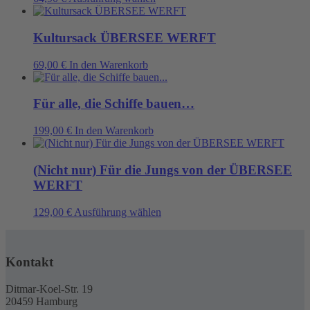
Produkt
weist
mehrere
Kultursack ÜBERSEE WERFT
Varianten
auf.
69,00
€
In den Warenkorb
Die
Optionen
können
Für alle, die Schiffe bauen…
auf
der
199,00
€
In den Warenkorb
Produktseite
gewählt
werden
(Nicht nur) Für die Jungs von der ÜBERSEE
WERFT
Dieses
129,00
€
Ausführung wählen
Produkt
weist
mehrere
Kontakt
Varianten
auf.
Die
Ditmar-Koel-Str. 19
Optionen
20459 Hamburg