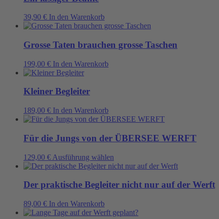
39,90
€
In den Warenkorb
Grosse Taten brauchen grosse Taschen
199,00
€
In den Warenkorb
Kleiner Begleiter
189,00
€
In den Warenkorb
Für die Jungs von der ÜBERSEE WERFT
Dieses
129,00
€
Ausführung wählen
Produkt
weist
mehrere
Der praktische Begleiter nicht nur auf der Werft
Varianten
auf.
89,00
€
In den Warenkorb
Die
Optionen