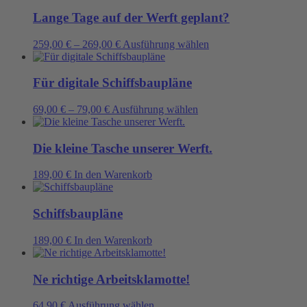
können
Lange Tage auf der Werft geplant?
auf
der
Dieses
259,00
€
–
269,00
€
Ausführung wählen
Produktseite
Produkt
gewählt
weist
werden
mehrere
Für digitale Schiffsbaupläne
Varianten
auf.
Dieses
69,00
€
–
79,00
€
Ausführung wählen
Die
Produkt
Optionen
weist
können
mehrere
Die kleine Tasche unserer Werft.
auf
Varianten
der
auf.
189,00
€
In den Warenkorb
Produktseite
Die
gewählt
Optionen
werden
können
Schiffsbaupläne
auf
der
189,00
€
In den Warenkorb
Produktseite
gewählt
werden
Ne richtige Arbeitsklamotte!
Dieses
64,90
€
Ausführung wählen