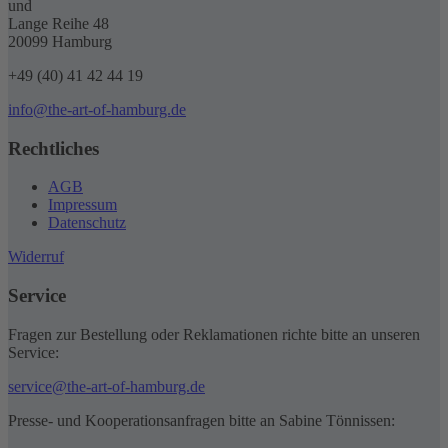
können
und
auf
Lange Reihe 48
der
20099 Hamburg
Produktseite
gewählt
+49 (40) 41 42 44 19
werden
info@the-art-of-hamburg.de
Rechtliches
AGB
Impressum
Datenschutz
Widerruf
Service
Fragen zur Bestellung oder Reklamationen richte bitte an unseren
Service:
service@the-art-of-hamburg.de
Presse- und Kooperationsanfragen bitte an Sabine Tönnissen: