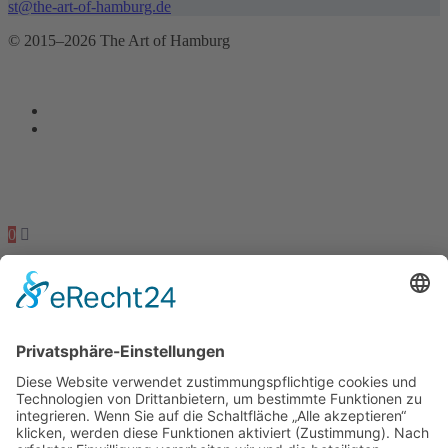
st@the-art-of-hamburg.de
© 2015–2026 The Art of Hamburg
0
0
Dein Warenkorb
Dein Warenkorb ist leer
zurück um Shop
Arme zählen
179,00
€
+
Add