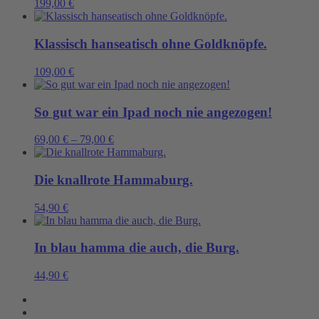
199,00
€
Klassisch hanseatisch ohne Goldknöpfe.
109,00
€
So gut war ein Ipad noch nie angezogen!
69,00
€
–
79,00
€
Die knallrote Hammaburg.
54,90
€
In blau hamma die auch, die Burg.
44,90
€