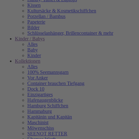
Kissen
Kultursäcke & Kosmetikschiffchen
Porzellan / Bambus
Papeterie
Bilder
Schlüsselanhänger, Brillencontainer & mehr
Kinder / Babys
Alles
Baby
Kinder
Kollektionen
Alles
100% Seemannsgarn
Vor Anker
Container brauchen Tiefgang
Dock 10
Einzigartiges
Hafenaugen­blicke
Hamburg Schiffchen
Hammaburg
Kapitänin und Kapitän
Maschinist
Möwenschiss
SEENOT RETTER