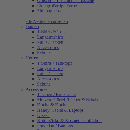
Gutschein für Unentschlossene
Eine großartige Farbe
Shit happens
alle Neuheiten ansehen
Damen
T-Shirts & Tops
Langarmshirts
Pullis / Jacken
Accessoires
Schuhe
Herren
T-Shirts / Tanktops
Langarmshirts
Pullis / Jacken
Accessoires
Schuhe
Accessoires
Taschen / Rucksäcke
Mützen, Gürtel, Tücher & Schals
Küche & Köche
Handy, Tablet & Laptops
Kissen
Kultursäcke & Kosmetikschiffchen
Porzellan / Bambus