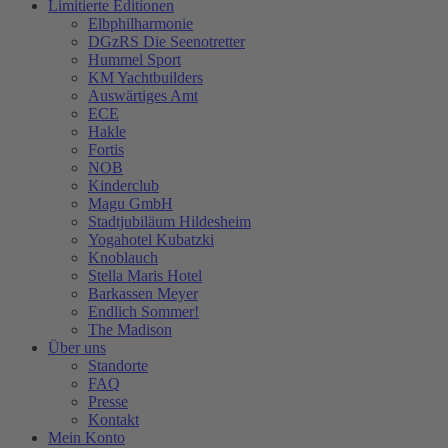
Limitierte Editionen
Elbphilharmonie
DGzRS Die Seenotretter
Hummel Sport
KM Yachtbuilders
Auswärtiges Amt
ECE
Hakle
Fortis
NOB
Kinderclub
Magu GmbH
Stadtjubiläum Hildesheim
Yogahotel Kubatzki
Knoblauch
Stella Maris Hotel
Barkassen Meyer
Endlich Sommer!
The Madison
Über uns
Standorte
FAQ
Presse
Kontakt
Mein Konto