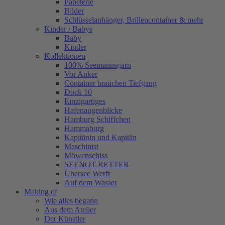
Papeterie
Bilder
Schlüsselanhänger, Brillencontainer & mehr
Kinder / Babys
Baby
Kinder
Kollektionen
100% Seemannsgarn
Vor Anker
Container brauchen Tiefgang
Dock 10
Einzigartiges
Hafenaugen­blicke
Hamburg Schiffchen
Hammaburg
Kapitänin und Kapitän
Maschinist
Möwenschiss
SEENOT RETTER
Übersee Werft
Auf dem Wasser
Making of
Wie alles begann
Aus dem Atelier
Der Künstler