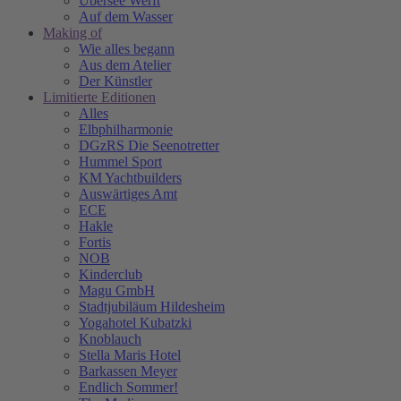
Übersee Werft
Auf dem Wasser
Making of
Wie alles begann
Aus dem Atelier
Der Künstler
Limitierte Editionen
Alles
Elbphilharmonie
DGzRS Die Seenotretter
Hummel Sport
KM Yachtbuilders
Auswärtiges Amt
ECE
Hakle
Fortis
NOB
Kinderclub
Magu GmbH
Stadtjubiläum Hildesheim
Yogahotel Kubatzki
Knoblauch
Stella Maris Hotel
Barkassen Meyer
Endlich Sommer!