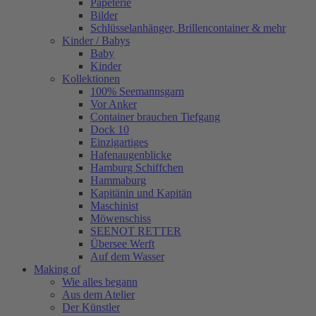
Papeterie
Bilder
Schlüsselanhänger, Brillencontainer & mehr
Kinder / Babys
Baby
Kinder
Kollektionen
100% Seemannsgarn
Vor Anker
Container brauchen Tiefgang
Dock 10
Einzigartiges
Hafenaugen­blicke
Hamburg Schiffchen
Hammaburg
Kapitänin und Kapitän
Maschinist
Möwenschiss
SEENOT RETTER
Übersee Werft
Auf dem Wasser
Making of
Wie alles begann
Aus dem Atelier
Der Künstler