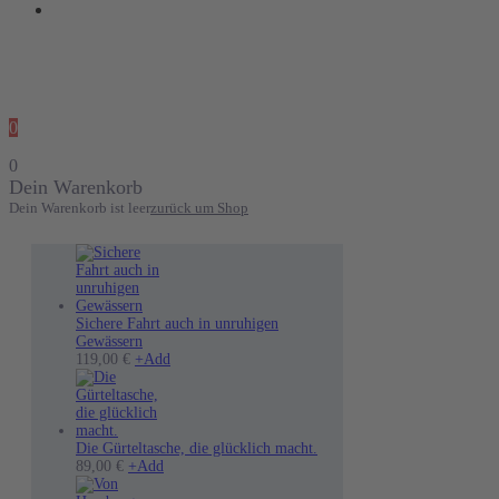
0
0
Dein Warenkorb
Dein Warenkorb ist leer
zurück um Shop
Sichere Fahrt auch in unruhigen
Gewässern
Dieses
119,00
€
+
Add
Produkt
weist
mehrere
Varianten
auf.
Die Gürteltasche, die glücklich macht.
Die
89,00
€
+
Add
Optionen