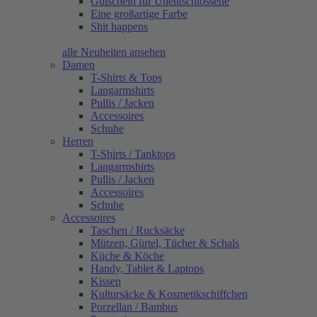
Gutschein für Unentschlossene
Eine großartige Farbe
Shit happens
alle Neuheiten ansehen
Damen
T-Shirts & Tops
Langarmshirts
Pullis / Jacken
Accessoires
Schuhe
Herren
T-Shirts / Tanktops
Langarmshirts
Pullis / Jacken
Accessoires
Schuhe
Accessoires
Taschen / Rucksäcke
Mützen, Gürtel, Tücher & Schals
Küche & Köche
Handy, Tablet & Laptops
Kissen
Kultursäcke & Kosmetikschiffchen
Porzellan / Bambus