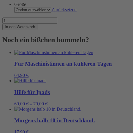
Größe
Zurücksetzen
Was
Hanseaten
In den Warenkorb
zuhause
tragen
Noch ein bißchen bummeln?
Menge
Für Maschinistinnen an kühleren Tagen
64,90
€
Hilfe für Ipads
69,00
€
–
79,00
€
Morgens halb 10 in Deutschland.
17,90
€