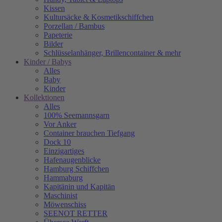
Kissen
Kultursäcke & Kosmetikschiffchen
Porzellan / Bambus
Papeterie
Bilder
Schlüsselanhänger, Brillencontainer & mehr
Kinder / Babys
Alles
Baby
Kinder
Kollektionen
Alles
100% Seemannsgarn
Vor Anker
Container brauchen Tiefgang
Dock 10
Einzigartiges
Hafenaugen­blicke
Hamburg Schiffchen
Hammaburg
Kapitänin und Kapitän
Maschinist
Möwenschiss
SEENOT RETTER