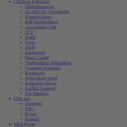
Limitierte Editionen
Elbphilharmonie
DGzRS Die Seenotretter
Hummel Sport
KM Yachtbuilders
Auswärtiges Amt
ECE
Hakle
Fortis
NOB
Kinderclub
Magu GmbH
Stadtjubiläum Hildesheim
Yogahotel Kubatzki
Knoblauch
Stella Maris Hotel
Barkassen Meyer
Endlich Sommer!
The Madison
Über uns
Standorte
FAQ
Presse
Kontakt
Mein Konto