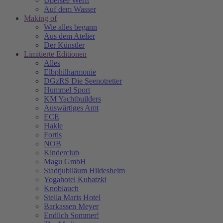
Übersee Werft
Auf dem Wasser
Making of
Wie alles begann
Aus dem Atelier
Der Künstler
Limitierte Editionen
Alles
Elbphilharmonie
DGzRS Die Seenotretter
Hummel Sport
KM Yachtbuilders
Auswärtiges Amt
ECE
Hakle
Fortis
NOB
Kinderclub
Magu GmbH
Stadtjubiläum Hildesheim
Yogahotel Kubatzki
Knoblauch
Stella Maris Hotel
Barkassen Meyer
Endlich Sommer!