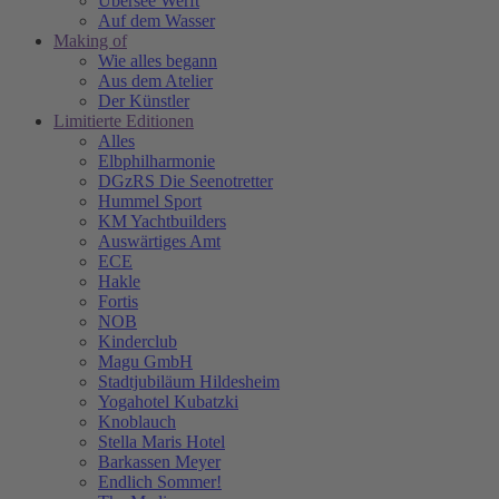
Übersee Werft
Auf dem Wasser
Making of
Wie alles begann
Aus dem Atelier
Der Künstler
Limitierte Editionen
Alles
Elbphilharmonie
DGzRS Die Seenotretter
Hummel Sport
KM Yachtbuilders
Auswärtiges Amt
ECE
Hakle
Fortis
NOB
Kinderclub
Magu GmbH
Stadtjubiläum Hildesheim
Yogahotel Kubatzki
Knoblauch
Stella Maris Hotel
Barkassen Meyer
Endlich Sommer!