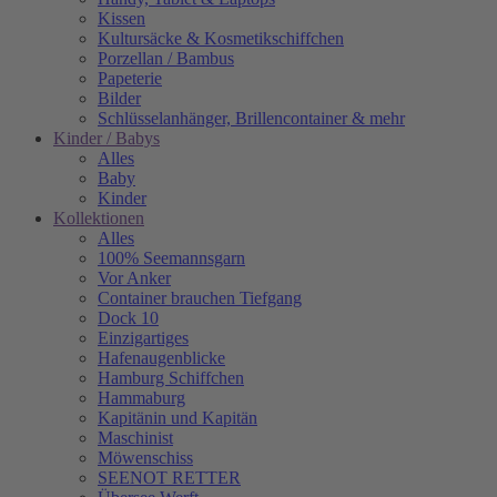
Kissen
Kultursäcke & Kosmetikschiffchen
Porzellan / Bambus
Papeterie
Bilder
Schlüsselanhänger, Brillencontainer & mehr
Kinder / Babys
Alles
Baby
Kinder
Kollektionen
Alles
100% Seemannsgarn
Vor Anker
Container brauchen Tiefgang
Dock 10
Einzigartiges
Hafenaugen­blicke
Hamburg Schiffchen
Hammaburg
Kapitänin und Kapitän
Maschinist
Möwenschiss
SEENOT RETTER