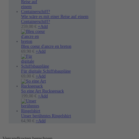
Wie wäre es mit einer Reise auf einem
Containerschiff?
Dieses
259,00
€
+
Add
Produkt
weist
mehrere
Varianten
Bleu coeur d'ancre en breton
Dieses
auf.
69,90
€
+
Add
Produkt
Die
weist
Optionen
mehrere
können
Varianten
auf
Für digitale Schiffsbaupläne
auf.
Dieses
der
69,00
€
+
Add
Die
Produkt
Produktseite
Optionen
weist
gewählt
können
mehrere
werden
So eine Art Ruckseesack
auf
Varianten
199,00
€
+
Add
der
auf.
Produktseite
Die
gewählt
Optionen
werden
können
Unser berühmtes Ringelshirt
auf
Dieses
64,90
€
+
Add
der
Produkt
Produktseite
weist
gewählt
mehrere
Versandkosten berechnen