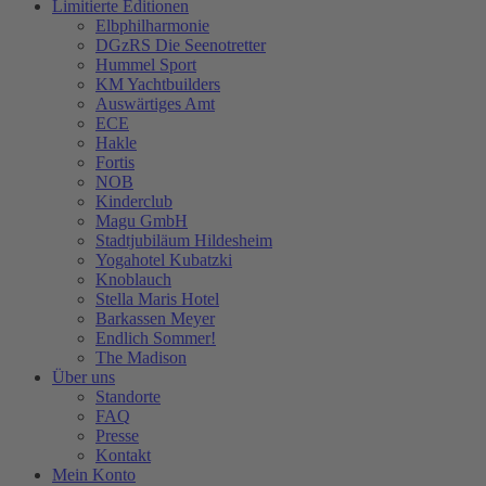
Limitierte Editionen
Elbphilharmonie
DGzRS Die Seenotretter
Hummel Sport
KM Yachtbuilders
Auswärtiges Amt
ECE
Hakle
Fortis
NOB
Kinderclub
Magu GmbH
Stadtjubiläum Hildesheim
Yogahotel Kubatzki
Knoblauch
Stella Maris Hotel
Barkassen Meyer
Endlich Sommer!
The Madison
Über uns
Standorte
FAQ
Presse
Kontakt
Mein Konto