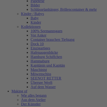
Papeterie
Bilder
Schlüsselanhänger, Brillencontainer & mehr
Kinder / Babys
Baby
Kinder
Kollektionen
100% Seemannsgarn
Vor Anker
Container brauchen Tiefgang
Dock 10
Einzigartiges
Hafenaugen­blicke
Hamburg Schiffchen
Hammaburg
Kapitänin und Kapitän
Maschinist
Möwenschiss
SEENOT RETTER
Übersee Werft
Auf dem Wasser
Making of
Wie alles begann
Aus dem Atelier
Der Künstler