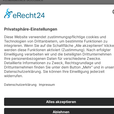
werden
Varianten
auf.
Die
Optionen
können
auf
der
Produktseite
gewählt
werden