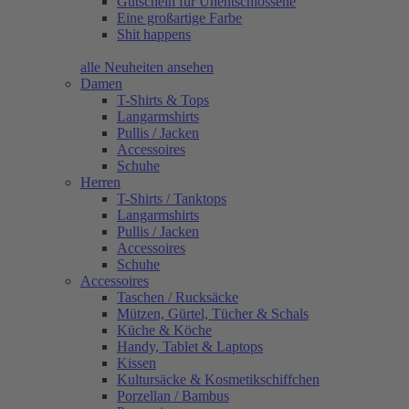
Gutschein für Unentschlossene
Eine großartige Farbe
Shit happens
alle Neuheiten ansehen
Damen
T-Shirts & Tops
Langarmshirts
Pullis / Jacken
Accessoires
Schuhe
Herren
T-Shirts / Tanktops
Langarmshirts
Pullis / Jacken
Accessoires
Schuhe
Accessoires
Taschen / Rucksäcke
Mützen, Gürtel, Tücher & Schals
Küche & Köche
Handy, Tablet & Laptops
Kissen
Kultursäcke & Kosmetikschiffchen
Porzellan / Bambus