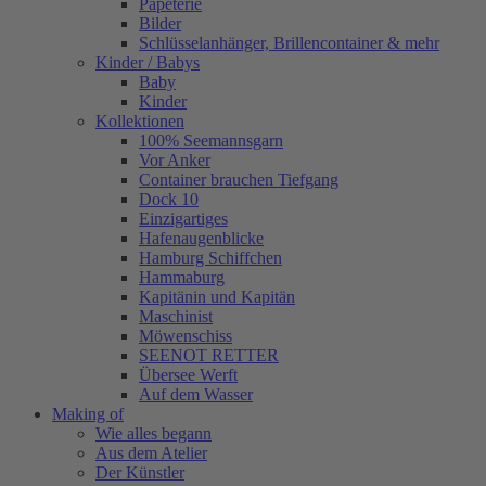
Papeterie
Bilder
Schlüsselanhänger, Brillencontainer & mehr
Kinder / Babys
Baby
Kinder
Kollektionen
100% Seemannsgarn
Vor Anker
Container brauchen Tiefgang
Dock 10
Einzigartiges
Hafenaugen­blicke
Hamburg Schiffchen
Hammaburg
Kapitänin und Kapitän
Maschinist
Möwenschiss
SEENOT RETTER
Übersee Werft
Auf dem Wasser
Making of
Wie alles begann
Aus dem Atelier
Der Künstler