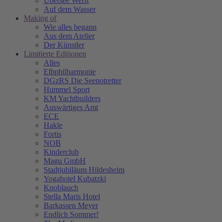
Übersee Werft
Auf dem Wasser
Making of
Wie alles begann
Aus dem Atelier
Der Künstler
Limitierte Editionen
Alles
Elbphilharmonie
DGzRS Die Seenotretter
Hummel Sport
KM Yachtbuilders
Auswärtiges Amt
ECE
Hakle
Fortis
NOB
Kinderclub
Magu GmbH
Stadtjubiläum Hildesheim
Yogahotel Kubatzki
Knoblauch
Stella Maris Hotel
Barkassen Meyer
Endlich Sommer!