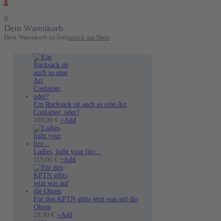
0
0
Dein Warenkorb
Dein Warenkorb ist leer
zurück um Shop
Ein Rucksack ist auch so eine Art
Container, oder?
189,00
€
+
Add
Ladies, light your fire...
Dieses
119,00
€
+
Add
Produkt
weist
mehrere
Varianten
auf.
Für den KPTN gibts jetzt was auf die
Die
Ohren
Dieses
Optionen
29,90
€
+
Add