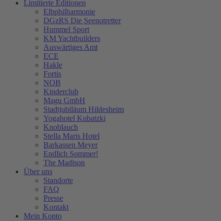
Limitierte Editionen
Elbphilharmonie
DGzRS Die Seenotretter
Hummel Sport
KM Yachtbuilders
Auswärtiges Amt
ECE
Hakle
Fortis
NOB
Kinderclub
Magu GmbH
Stadtjubiläum Hildesheim
Yogahotel Kubatzki
Knoblauch
Stella Maris Hotel
Barkassen Meyer
Endlich Sommer!
The Madison
Über uns
Standorte
FAQ
Presse
Kontakt
Mein Konto