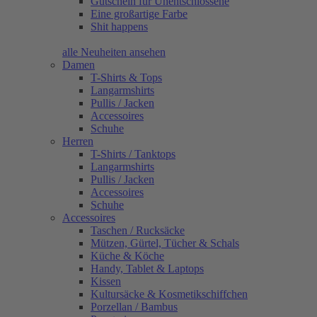
Gutschein für Unentschlossene
Eine großartige Farbe
Shit happens
alle Neuheiten ansehen
Damen
T-Shirts & Tops
Langarmshirts
Pullis / Jacken
Accessoires
Schuhe
Herren
T-Shirts / Tanktops
Langarmshirts
Pullis / Jacken
Accessoires
Schuhe
Accessoires
Taschen / Rucksäcke
Mützen, Gürtel, Tücher & Schals
Küche & Köche
Handy, Tablet & Laptops
Kissen
Kultursäcke & Kosmetikschiffchen
Porzellan / Bambus