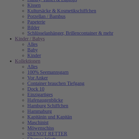
Kissen
Kultursäcke & Kosmetikschiffchen
Porzellan / Bambus
Papeterie
Bilder
Schlüsselanhänger, Brillencontainer & mehr
Kinder / Babys
Alles
Baby
Kinder
Kollektionen
Alles
100% Seemannsgarn
Vor Anker
Container brauchen Tiefgang
Dock 10
Einzigartiges
Hafenaugen­blicke
Hamburg Schiffchen
Hammaburg
Kapitänin und Kapitän
Maschinist
Möwenschiss
SEENOT RETTER