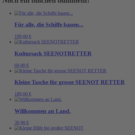
Noch ein bißchen bummeln?
graue
Tage.
Menge
Für alle, die Schiffe bauen...
199,00
€
Kultursack SEENOTRETTER
69,00
€
Kleine Tasche für grosse SEENOT RETTER
189,00
€
Willkommen an Land.
39,90
€