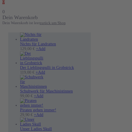
0
0
Dein Warenkorb
Dein Warenkorb ist leer
zurück um Shop
Nichts für Landratten
Dieses
129,00
€
+
Add
Produkt
weist
mehrere
Varianten
Der Lieblingspulli in Grobstrick
Dieses
auf.
119,00
€
+
Add
Produkt
Die
weist
Optionen
mehrere
können
Varianten
auf
Schuhwerk für Maschinistinnen
Dieses
auf.
der
99,00
€
+
Add
Produkt
Die
Produktseite
weist
Optionen
gewählt
mehrere
können
werden
Piraten gehen immer!
Varianten
Dieses
auf
29,90
€
+
Add
auf.
Produkt
der
Die
weist
Produktseite
Optionen
mehrere
gewählt
Unser Ladies Skull