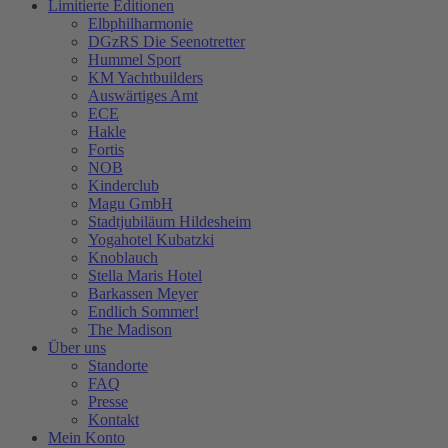
Limitierte Editionen
Elbphilharmonie
DGzRS Die Seenotretter
Hummel Sport
KM Yachtbuilders
Auswärtiges Amt
ECE
Hakle
Fortis
NOB
Kinderclub
Magu GmbH
Stadtjubiläum Hildesheim
Yogahotel Kubatzki
Knoblauch
Stella Maris Hotel
Barkassen Meyer
Endlich Sommer!
The Madison
Über uns
Standorte
FAQ
Presse
Kontakt
Mein Konto