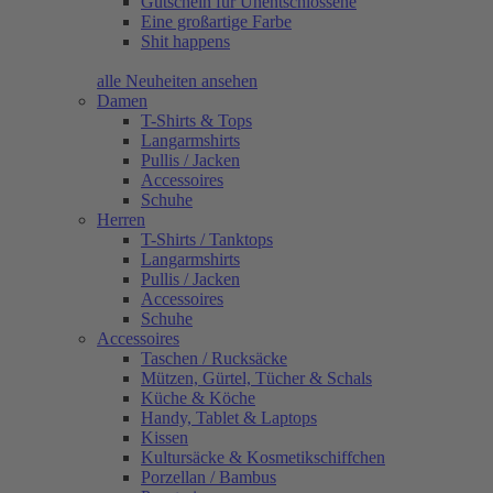
Gutschein für Unentschlossene
Eine großartige Farbe
Shit happens
alle Neuheiten ansehen
Damen
T-Shirts & Tops
Langarmshirts
Pullis / Jacken
Accessoires
Schuhe
Herren
T-Shirts / Tanktops
Langarmshirts
Pullis / Jacken
Accessoires
Schuhe
Accessoires
Taschen / Rucksäcke
Mützen, Gürtel, Tücher & Schals
Küche & Köche
Handy, Tablet & Laptops
Kissen
Kultursäcke & Kosmetikschiffchen
Porzellan / Bambus