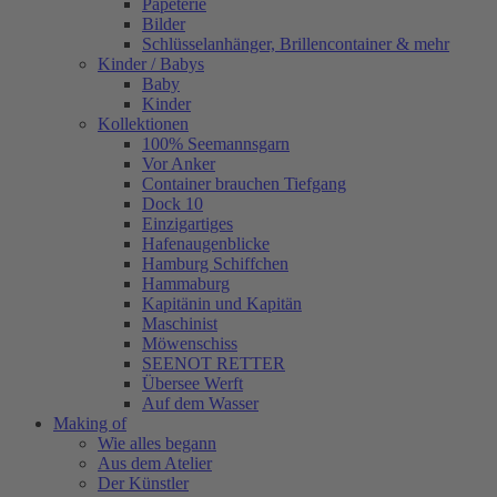
Papeterie
Bilder
Schlüsselanhänger, Brillencontainer & mehr
Kinder / Babys
Baby
Kinder
Kollektionen
100% Seemannsgarn
Vor Anker
Container brauchen Tiefgang
Dock 10
Einzigartiges
Hafenaugen­blicke
Hamburg Schiffchen
Hammaburg
Kapitänin und Kapitän
Maschinist
Möwenschiss
SEENOT RETTER
Übersee Werft
Auf dem Wasser
Making of
Wie alles begann
Aus dem Atelier
Der Künstler