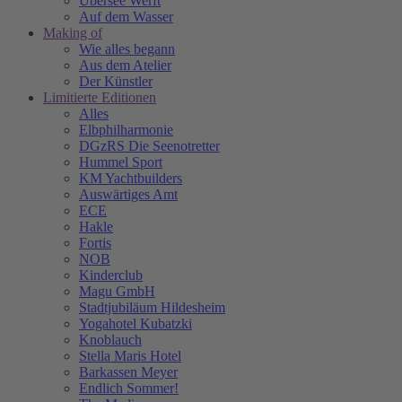
Übersee Werft
Auf dem Wasser
Making of
Wie alles begann
Aus dem Atelier
Der Künstler
Limitierte Editionen
Alles
Elbphilharmonie
DGzRS Die Seenotretter
Hummel Sport
KM Yachtbuilders
Auswärtiges Amt
ECE
Hakle
Fortis
NOB
Kinderclub
Magu GmbH
Stadtjubiläum Hildesheim
Yogahotel Kubatzki
Knoblauch
Stella Maris Hotel
Barkassen Meyer
Endlich Sommer!