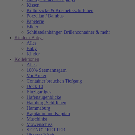
Kissen
Kultursäcke & Kosmetikschiffchen
Porzellan / Bambus
Papeterie
Bilder
Schlüsselanhänger, Brillencontainer & mehr
Kinder / Babys
Alles
Baby
Kinder
Kollektionen
Alles
100% Seemannsgarn
Vor Anker
Container brauchen Tiefgang
Dock 10
Einzigartiges
Hafenaugen­blicke
Hamburg Schiffchen
Hammaburg
Kapitänin und Kapitän
Maschinist
Möwenschiss
SEENOT RETTER