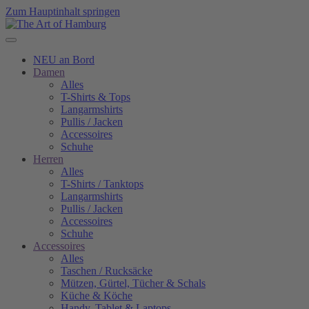
Zum Hauptinhalt springen
NEU an Bord
Damen
Alles
T-Shirts & Tops
Langarmshirts
Pullis / Jacken
Accessoires
Schuhe
Herren
Alles
T-Shirts / Tanktops
Langarmshirts
Pullis / Jacken
Accessoires
Schuhe
Accessoires
Alles
Taschen / Rucksäcke
Mützen, Gürtel, Tücher & Schals
Küche & Köche
Handy, Tablet & Laptops