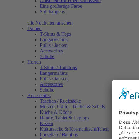
Gutschein für Unentschlossene
Eine großartige Farbe
Shit happens
alle Neuheiten ansehen
Damen
T-Shirts & Tops
Langarmshirts
Pullis / Jacken
Accessoires
Schuhe
Herren
T-Shirts / Tanktops
Langarmshirts
Pullis / Jacken
Accessoires
Schuhe
Accessoires
Taschen / Rucksäcke
Mützen, Gürtel, Tücher & Schals
Küche & Köche
Handy, Tablet & Laptops
Kissen
Kultursäcke & Kosmetikschiffchen
Porzellan / Bambus