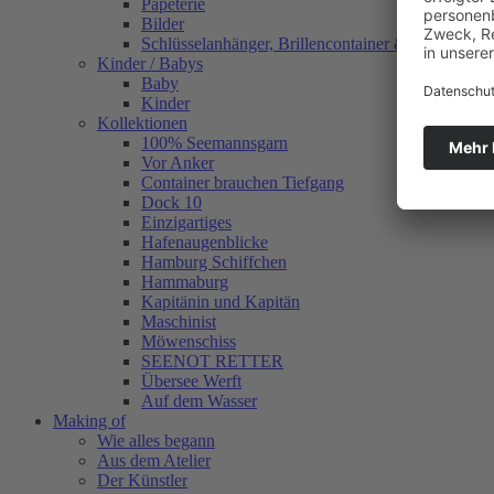
Papeterie
Bilder
Schlüsselanhänger, Brillencontainer & mehr
Kinder / Babys
Baby
Kinder
Kollektionen
100% Seemannsgarn
Vor Anker
Container brauchen Tiefgang
Dock 10
Einzigartiges
Hafenaugen­blicke
Hamburg Schiffchen
Hammaburg
Kapitänin und Kapitän
Maschinist
Möwenschiss
SEENOT RETTER
Übersee Werft
Auf dem Wasser
Making of
Wie alles begann
Aus dem Atelier
Der Künstler