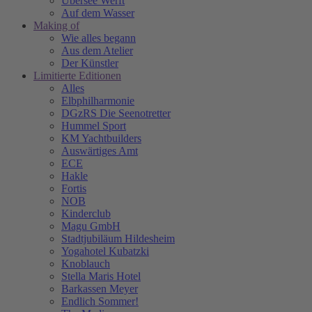
Übersee Werft
Auf dem Wasser
Making of
Wie alles begann
Aus dem Atelier
Der Künstler
Limitierte Editionen
Alles
Elbphilharmonie
DGzRS Die Seenotretter
Hummel Sport
KM Yachtbuilders
Auswärtiges Amt
ECE
Hakle
Fortis
NOB
Kinderclub
Magu GmbH
Stadtjubiläum Hildesheim
Yogahotel Kubatzki
Knoblauch
Stella Maris Hotel
Barkassen Meyer
Endlich Sommer!