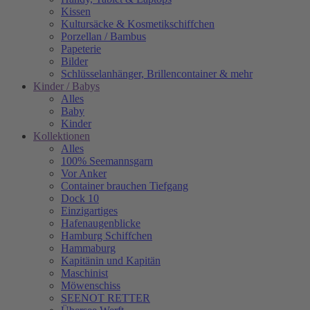
Kissen
Kultursäcke & Kosmetikschiffchen
Porzellan / Bambus
Papeterie
Bilder
Schlüsselanhänger, Brillencontainer & mehr
Kinder / Babys
Alles
Baby
Kinder
Kollektionen
Alles
100% Seemannsgarn
Vor Anker
Container brauchen Tiefgang
Dock 10
Einzigartiges
Hafenaugen­blicke
Hamburg Schiffchen
Hammaburg
Kapitänin und Kapitän
Maschinist
Möwenschiss
SEENOT RETTER