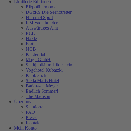
Limitierte Editionen
Elbphilharmonie
DGzRS Die Seenotretter
Hummel Sport
KM Yachtbuilders
Auswärtiges Amt
ECE
Hakle
Fortis
NOB
Kinderclub
Magu GmbH
Stadtjubiläum Hildesheim
Yogahotel Kubatzki
Knoblauch
Stella Maris Hotel
Barkassen Meyer
Endlich Sommer!
The Madison
Über uns
Standorte
FAQ
Presse
Kontakt
Mein Konto