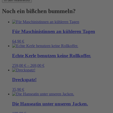
In den Warenkorb
ist
auch
Noch ein bißchen bummeln?
ein
Werkzeug
Menge
Für Maschinistinnen an kühleren Tagen
64,90
€
Echte Kerle benutzen keine Rollkoffer.
259,00
€
–
269,00
€
Dreckspatz!
35,90
€
Die Hanseatin unter unseren Jacken.