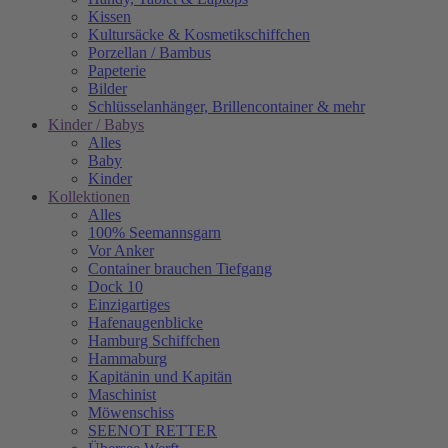
Kissen
Kultursäcke & Kosmetikschiffchen
Porzellan / Bambus
Papeterie
Bilder
Schlüsselanhänger, Brillencontainer & mehr
Kinder / Babys
Alles
Baby
Kinder
Kollektionen
Alles
100% Seemannsgarn
Vor Anker
Container brauchen Tiefgang
Dock 10
Einzigartiges
Hafenaugen­blicke
Hamburg Schiffchen
Hammaburg
Kapitänin und Kapitän
Maschinist
Möwenschiss
SEENOT RETTER