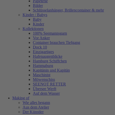
Papeterie
Bilder
Schlüsselanhänger, Brillencontainer & mehr
Kinder / Babys
Baby
Kinder
Kollektionen
100% Seemannsgarn
Vor Anker
Container brauchen Tiefgang
Dock 10
Einzigartiges
Hafenaugen­blicke
Hamburg Schiffchen
Hammaburg
Kapitänin und Kapitän
Maschinist
Möwenschiss
SEENOT RETTER
Übersee Werft
Auf dem Wasser
Making of
Wie alles begann
Aus dem Atelier
Der Künstler