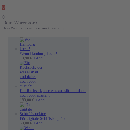
0
0
Dein Warenkorb
Dein Warenkorb ist leer
zurück um Shop
Wenn Hamburg kocht!
19,90
€
+
Add
Ein Rucksack, der was aushält und dabei
noch cool aussieht.
189,00
€
+
Add
Für digitale Schiffsbaupläne
Dieses
69,00
€
+
Add
Produkt