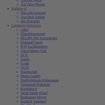
Übersee Werft
Auf dem Wasser
Making of
Wie alles begann
Aus dem Atelier
Der Künstler
Limitierte Editionen
Alles
Elbphilharmonie
DGzRS Die Seenotretter
Hummel Sport
KM Yachtbuilders
Auswärtiges Amt
ECE
Hakle
Fortis
NOB
Kinderclub
Magu GmbH
Stadtjubiläum Hildesheim
Yogahotel Kubatzki
Knoblauch
Stella Maris Hotel
Barkassen Meyer
Endlich Sommer!