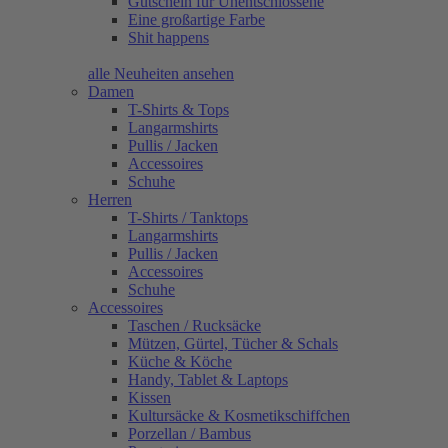
Gutschein für Unentschlossene
Eine großartige Farbe
Shit happens
alle Neuheiten ansehen
Damen
T-Shirts & Tops
Langarmshirts
Pullis / Jacken
Accessoires
Schuhe
Herren
T-Shirts / Tanktops
Langarmshirts
Pullis / Jacken
Accessoires
Schuhe
Accessoires
Taschen / Rucksäcke
Mützen, Gürtel, Tücher & Schals
Küche & Köche
Handy, Tablet & Laptops
Kissen
Kultursäcke & Kosmetikschiffchen
Porzellan / Bambus