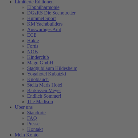
Limitierte Editionen
Elbphilharmonie
DGzRS Die Seenotretter
Hummel Sport
KM Yachtbuilders
Auswärtiges Amt
ECE
Hakle
Fortis
NOB
Kinderclub
Magu GmbH
Stadtjubiläum Hildesheim
Yogahotel Kubatzki
Knoblauch
Stella Maris Hotel
Barkassen Meyer
Endlich Sommer!
The Madison
Über uns
Standorte
FAQ
Presse
Kontakt
Mein Konto