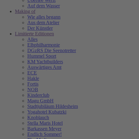
Übersee Werft
Auf dem Wasser
Making of
Wie alles begann
Aus dem Atelier
Der Künstler
Limitierte Editionen
Alles
Elbphilharmonie
DGzRS Die Seenotretter
Hummel Sport
KM Yachtbuilders
Auswärtiges Amt
ECE
Hakle
Fortis
NOB
Kinderclub
Magu GmbH
Stadtjubiläum Hildesheim
Yogahotel Kubatzki
Knoblauch
Stella Maris Hotel
Barkassen Meyer
Endlich Sommer!