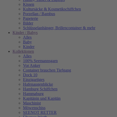
Kissen
Kultursäcke & Kosmetikschiffchen
Porzellan / Bambus
Papeterie
Bilder
Schlüsselanhänger, Brillencontainer & mehr
Kinder / Babys
Alles
Baby
Kinder
Kollektionen
Alles
100% Seemannsgarn
Vor Anker
Container brauchen Tiefgang
Dock 10
Einzigartiges
Hafenaugen­blicke
Hamburg Schiffchen
Hammaburg
Kapitänin und Kapitän
Maschinist
Möwenschiss
SEENOT RETTER