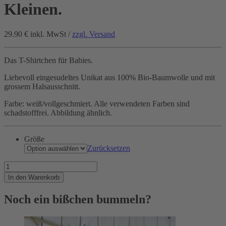
Kleinen.
29.90 €
inkl. MwSt /
zzgl. Versand
Das T-Shirtchen für Babies.
Liebevoll eingesudeltes Unikat aus 100% Bio-Baumwolle und mit
grossem Halsausschnitt.
Farbe: weiß/vollgeschmiert. Alle verwendeten Farben sind
schadstofffrei. Abbildung ähnlich.
Größe
Zurücksetzen
Haben
wir
In den Warenkorb
schon
für
Noch ein bißchen bummeln?
die
ganz
Kleinen.