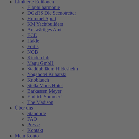
Limitierte Editionen
Elbphilharmonie
DGzRS Die Seenotretter
Hummel Sport
KM Yachtbuilders
Auswärtiges Amt
ECE
Hakle
Fortis
NOB
Kinderclub
Magu GmbH
Stadtjubiläum Hildesheim
Yogahotel Kubatzki
Knoblauch
Stella Maris Hotel
Barkassen Meyer
Endlich Sommer!
The Madison
Über uns
Standorte
FAQ
Presse
Kontakt
Mein Konto