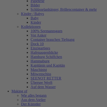
Papeterie
Bilder
Schlüsselanhänger, Brillencontainer & mehr
Kinder / Babys
Baby
Kinder
Kollektionen
100% Seemannsgarn
Vor Anker
Container brauchen Tiefgang
Dock 10
Einzigartiges
Hafenaugen­blicke
Hamburg Schiffchen
Hammaburg
Kapitänin und Kapitän
Maschinist
Möwenschiss
SEENOT RETTER
Übersee Werft
Auf dem Wasser
Making of
Wie alles begann
Aus dem Atelier
Der Künstler