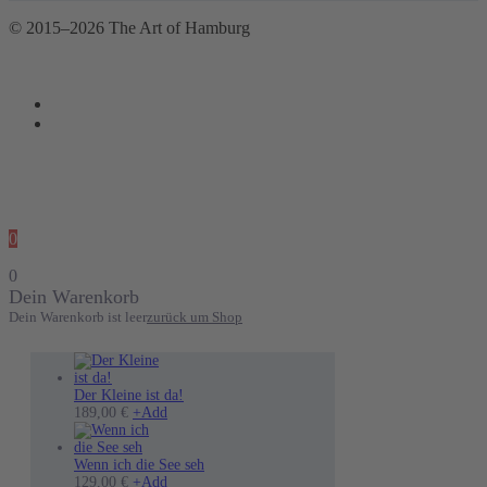
© 2015–2026 The Art of Hamburg
0
0
Dein Warenkorb
Dein Warenkorb ist leer
zurück um Shop
Der Kleine ist da!
189,00
€
+
Add
Wenn ich die See seh
Dieses
129,00
€
+
Add