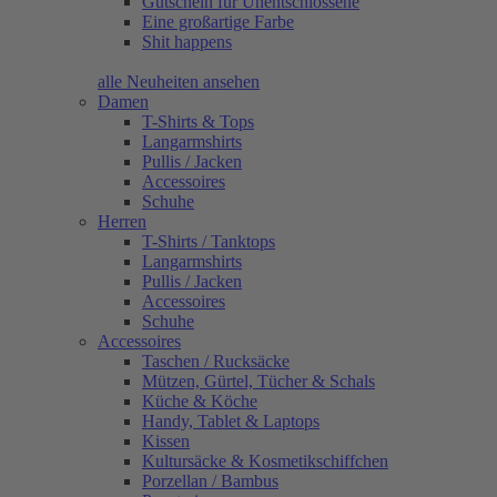
Gutschein für Unentschlossene
Eine großartige Farbe
Shit happens
alle Neuheiten ansehen
Damen
T-Shirts & Tops
Langarmshirts
Pullis / Jacken
Accessoires
Schuhe
Herren
T-Shirts / Tanktops
Langarmshirts
Pullis / Jacken
Accessoires
Schuhe
Accessoires
Taschen / Rucksäcke
Mützen, Gürtel, Tücher & Schals
Küche & Köche
Handy, Tablet & Laptops
Kissen
Kultursäcke & Kosmetikschiffchen
Porzellan / Bambus