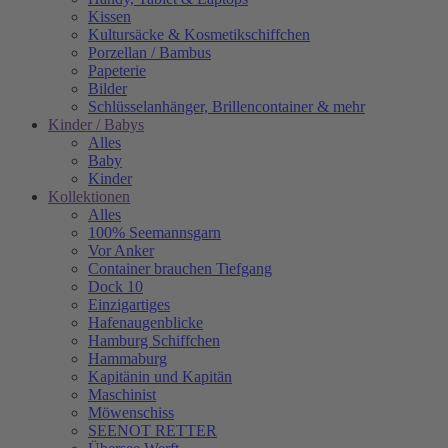
Kissen
Kultursäcke & Kosmetikschiffchen
Porzellan / Bambus
Papeterie
Bilder
Schlüsselanhänger, Brillencontainer & mehr
Kinder / Babys
Alles
Baby
Kinder
Kollektionen
Alles
100% Seemannsgarn
Vor Anker
Container brauchen Tiefgang
Dock 10
Einzigartiges
Hafenaugen­blicke
Hamburg Schiffchen
Hammaburg
Kapitänin und Kapitän
Maschinist
Möwenschiss
SEENOT RETTER