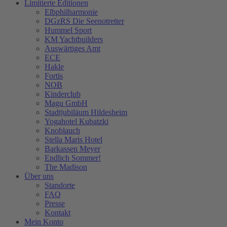
Limitierte Editionen
Elbphilharmonie
DGzRS Die Seenotretter
Hummel Sport
KM Yachtbuilders
Auswärtiges Amt
ECE
Hakle
Fortis
NOB
Kinderclub
Magu GmbH
Stadtjubiläum Hildesheim
Yogahotel Kubatzki
Knoblauch
Stella Maris Hotel
Barkassen Meyer
Endlich Sommer!
The Madison
Über uns
Standorte
FAQ
Presse
Kontakt
Mein Konto