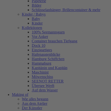
Papeterie
Bilder
Schlüsselanhänger, Brillencontainer & mehr
Kinder / Babys
Baby
Kinder
Kollektionen
100% Seemannsgarn
Vor Anker
Container brauchen Tiefgang
Dock 10
Einzigartiges
Hafenaugen­blicke
Hamburg Schiffchen
Hammaburg
Kapitänin und Kapitän
Maschinist
Möwenschiss
SEENOT RETTER
Übersee Werft
Auf dem Wasser
Making of
Wie alles begann
Aus dem Atelier
Der Künstler