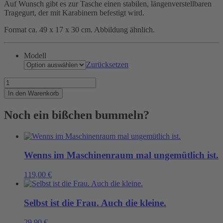
Auf Wunsch gibt es zur Tasche einen stabilen, längenverstellbaren
Tragegurt, der mit Karabinern befestigt wird.
Format ca. 49 x 17 x 30 cm. Abbildung ähnlich.
Modell
Zurücksetzen
Wenn
Maschinistinnen
In den Warenkorb
eine
Reise
Noch ein bißchen bummeln?
tun..
Menge
Wenns im Maschinenraum mal ungemütlich ist.
119,00
€
Selbst ist die Frau. Auch die kleine.
29,90
€