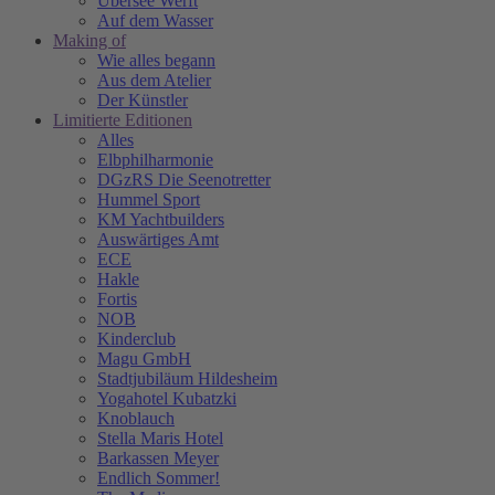
Übersee Werft
Auf dem Wasser
Making of
Wie alles begann
Aus dem Atelier
Der Künstler
Limitierte Editionen
Alles
Elbphilharmonie
DGzRS Die Seenotretter
Hummel Sport
KM Yachtbuilders
Auswärtiges Amt
ECE
Hakle
Fortis
NOB
Kinderclub
Magu GmbH
Stadtjubiläum Hildesheim
Yogahotel Kubatzki
Knoblauch
Stella Maris Hotel
Barkassen Meyer
Endlich Sommer!