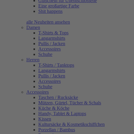
Gutschein für Unentschlossene
Eine großartige Farbe
Shit happens
alle Neuheiten ansehen
Damen
T-Shirts & Tops
Langarmshirts
Pullis / Jacken
Accessoires
Schuhe
Herren
T-Shirts / Tanktops
Langarmshirts
Pullis / Jacken
Accessoires
Schuhe
Accessoires
Taschen / Rucksäcke
Mützen, Gürtel, Tücher & Schals
Küche & Köche
Handy, Tablet & Laptops
Kissen
Kultursäcke & Kosmetikschiffchen
Porzellan / Bambus