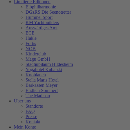
Limitierte Editionen
Elbphilharmonie
DGzRS Die Seenotretter
Hummel Sport
KM Yachtbuilders
Auswärtiges Amt
ECE
Hakle
Fortis
NOB
Kinderclub
Magu GmbH
Stadtjubiläum Hildesheim
Yogahotel Kubatzki
Knoblauch
Stella Maris Hotel
Barkassen Meyer
Endlich Sommer!
The Madison
Über uns
Standorte
FAQ
Presse
Kontakt
Mein Konto