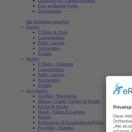
Gutschein für Unentschlossene
Eine großartige Farbe
Shit happens
alle Neuheiten ansehen
Damen
T-Shirts & Tops
Langarmshirts
Pullis / Jacken
Accessoires
Schuhe
Herren
T-Shirts / Tanktops
Langarmshirts
Pullis / Jacken
Accessoires
Schuhe
Accessoires
Taschen / Rucksäcke
Mützen, Gürtel, Tücher & Schals
Küche & Köche
Handy, Tablet & Laptops
Kissen
Kultursäcke & Kosmetikschiffchen
Porzellan / Bambus