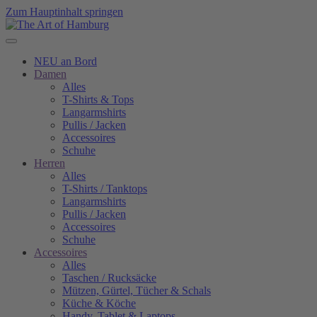
Zum Hauptinhalt springen
NEU an Bord
Damen
Alles
T-Shirts & Tops
Langarmshirts
Pullis / Jacken
Accessoires
Schuhe
Herren
Alles
T-Shirts / Tanktops
Langarmshirts
Pullis / Jacken
Accessoires
Schuhe
Accessoires
Alles
Taschen / Rucksäcke
Mützen, Gürtel, Tücher & Schals
Küche & Köche
Handy, Tablet & Laptops