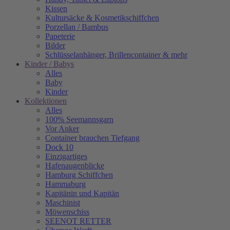
Kissen
Kultursäcke & Kosmetikschiffchen
Porzellan / Bambus
Papeterie
Bilder
Schlüsselanhänger, Brillencontainer & mehr
Kinder / Babys
Alles
Baby
Kinder
Kollektionen
Alles
100% Seemannsgarn
Vor Anker
Container brauchen Tiefgang
Dock 10
Einzigartiges
Hafenaugen­blicke
Hamburg Schiffchen
Hammaburg
Kapitänin und Kapitän
Maschinist
Möwenschiss
SEENOT RETTER