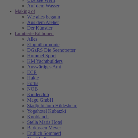
Übersee Werft
Auf dem Wasser
Making of
Wie alles begann
Aus dem Atelier
Der Künstler
Limitierte Editionen
Alles
Elbphilharmonie
DGzRS Die Seenotretter
Hummel Sport
KM Yachtbuilders
Auswärtiges Amt
ECE
Hakle
Fortis
NOB
Kinderclub
Magu GmbH
Stadtjubiläum Hildesheim
Yogahotel Kubatzki
Knoblauch
Stella Maris Hotel
Barkassen Meyer
Endlich Sommer!