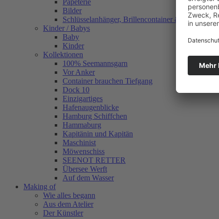
Papeterie
Bilder
Schlüsselanhänger, Brillencontainer & mehr
Kinder / Babys
Baby
Kinder
Kollektionen
100% Seemannsgarn
Vor Anker
Container brauchen Tiefgang
Dock 10
Einzigartiges
Hafenaugen­blicke
Hamburg Schiffchen
Hammaburg
Kapitänin und Kapitän
Maschinist
Möwenschiss
SEENOT RETTER
Übersee Werft
Auf dem Wasser
Making of
Wie alles begann
Aus dem Atelier
Der Künstler