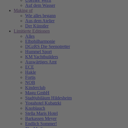
Übersee Werft
Auf dem Wasser
Making of
Wie alles begann
Aus dem Atelier
Der Künstler
Limitierte Editionen
Alles
Elbphilharmonie
DGzRS Die Seenotretter
Hummel Sport
KM Yachtbuilders
Auswärtiges Amt
ECE
Hakle
Fortis
NOB
Kinderclub
Magu GmbH
Stadtjubiläum Hildesheim
Yogahotel Kubatzki
Knoblauch
Stella Maris Hotel
Barkassen Meyer
Endlich Sommer!