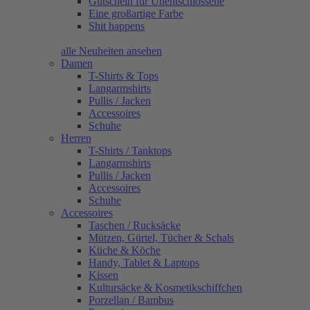
Gutschein für Unentschlossene
Eine großartige Farbe
Shit happens
alle Neuheiten ansehen
Damen
T-Shirts & Tops
Langarmshirts
Pullis / Jacken
Accessoires
Schuhe
Herren
T-Shirts / Tanktops
Langarmshirts
Pullis / Jacken
Accessoires
Schuhe
Accessoires
Taschen / Rucksäcke
Mützen, Gürtel, Tücher & Schals
Küche & Köche
Handy, Tablet & Laptops
Kissen
Kultursäcke & Kosmetikschiffchen
Porzellan / Bambus