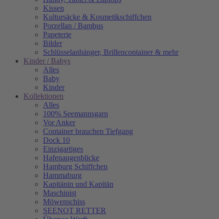
Kissen
Kultursäcke & Kosmetikschiffchen
Porzellan / Bambus
Papeterie
Bilder
Schlüsselanhänger, Brillencontainer & mehr
Kinder / Babys
Alles
Baby
Kinder
Kollektionen
Alles
100% Seemannsgarn
Vor Anker
Container brauchen Tiefgang
Dock 10
Einzigartiges
Hafenaugen­blicke
Hamburg Schiffchen
Hammaburg
Kapitänin und Kapitän
Maschinist
Möwenschiss
SEENOT RETTER