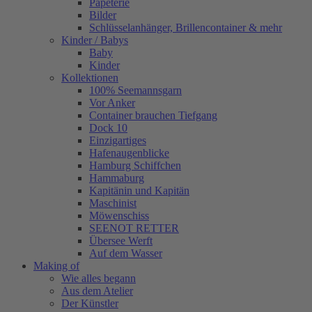
Papeterie
Bilder
Schlüsselanhänger, Brillencontainer & mehr
Kinder / Babys
Baby
Kinder
Kollektionen
100% Seemannsgarn
Vor Anker
Container brauchen Tiefgang
Dock 10
Einzigartiges
Hafenaugen­blicke
Hamburg Schiffchen
Hammaburg
Kapitänin und Kapitän
Maschinist
Möwenschiss
SEENOT RETTER
Übersee Werft
Auf dem Wasser
Making of
Wie alles begann
Aus dem Atelier
Der Künstler