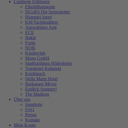
Limitierte Editionen
Elbphilharmonie
DGzRS Die Seenotretter
Hummel Sport
KM Yachtbuilders
Auswärtiges Amt
ECE
Hakle
Fortis
NOB
Kinderclub
Magu GmbH
Stadtjubiläum Hildesheim
Yogahotel Kubatzki
Knoblauch
Stella Maris Hotel
Barkassen Meyer
Endlich Sommer!
The Madison
Über uns
Standorte
FAQ
Presse
Kontakt
Mein Konto