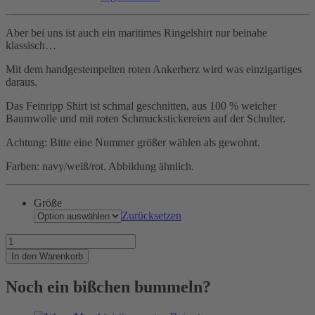
Aber bei uns ist auch ein maritimes Ringelshirt nur beinahe
klassisch…
Mit dem handgestempelten roten Ankerherz wird was einzigartiges
daraus.
Das Feinripp Shirt ist schmal geschnitten, aus 100 % weicher
Baumwolle und mit roten Schmuckstickereien auf der Schulter.
Achtung: Bitte eine Nummer größer wählen als gewohnt.
Farben: navy/weiß/rot. Abbildung ähnlich.
Größe
Zurücksetzen
Beinahe
klassischer
In den Warenkorb
Marine-
Stil
Noch ein bißchen bummeln?
Menge