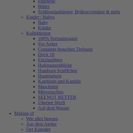
Papeterie
Bilder
Schlüsselanhänger, Brillencontainer & mehr
Kinder / Babys
Baby
Kinder
Kollektionen
100% Seemannsgarn
Vor Anker
Container brauchen Tiefgang
Dock 10
Einzigartiges
Hafenaugen­blicke
Hamburg Schiffchen
Hammaburg
Kapitänin und Kapitän
Maschinist
Möwenschiss
SEENOT RETTER
Übersee Werft
Auf dem Wasser
Making of
Wie alles begann
Aus dem Atelier
Der Künstler