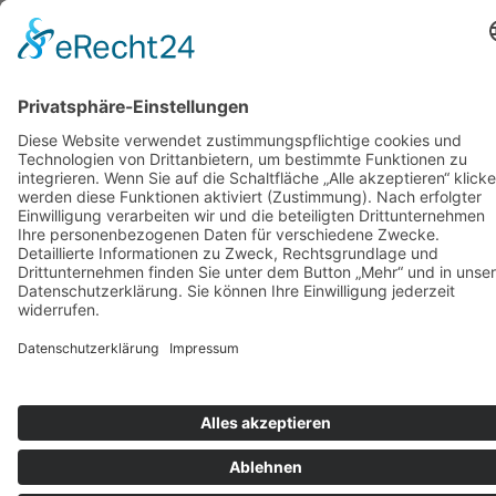
werden
können
auf
der
Produktseite
gewählt
werden