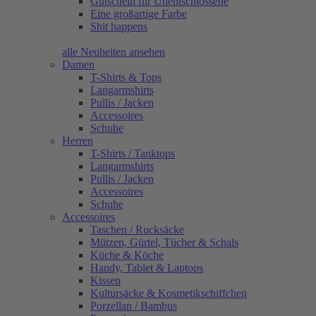
Gutschein für Unentschlossene
Eine großartige Farbe
Shit happens
alle Neuheiten ansehen
Damen
T-Shirts & Tops
Langarmshirts
Pullis / Jacken
Accessoires
Schuhe
Herren
T-Shirts / Tanktops
Langarmshirts
Pullis / Jacken
Accessoires
Schuhe
Accessoires
Taschen / Rucksäcke
Mützen, Gürtel, Tücher & Schals
Küche & Köche
Handy, Tablet & Laptops
Kissen
Kultursäcke & Kosmetikschiffchen
Porzellan / Bambus