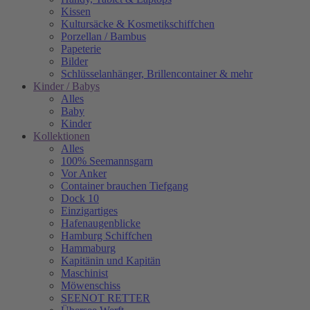
Kissen
Kultursäcke & Kosmetikschiffchen
Porzellan / Bambus
Papeterie
Bilder
Schlüsselanhänger, Brillencontainer & mehr
Kinder / Babys
Alles
Baby
Kinder
Kollektionen
Alles
100% Seemannsgarn
Vor Anker
Container brauchen Tiefgang
Dock 10
Einzigartiges
Hafenaugen­blicke
Hamburg Schiffchen
Hammaburg
Kapitänin und Kapitän
Maschinist
Möwenschiss
SEENOT RETTER