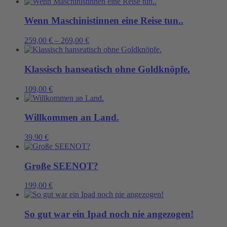
Wenn Maschinistinnen eine Reise tun..
259,00
€
–
269,00
€
Klassisch hanseatisch ohne Goldknöpfe.
109,00
€
Willkommen an Land.
39,90
€
Große SEENOT?
199,00
€
So gut war ein Ipad noch nie angezogen!