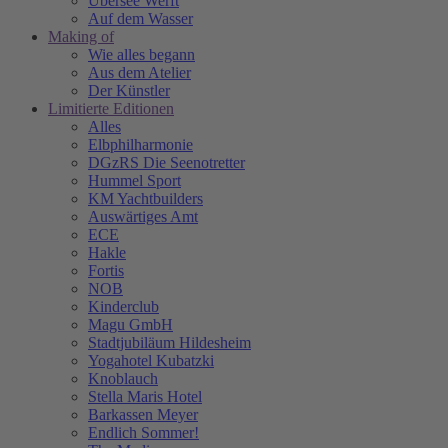
Übersee Werft
Auf dem Wasser
Making of
Wie alles begann
Aus dem Atelier
Der Künstler
Limitierte Editionen
Alles
Elbphilharmonie
DGzRS Die Seenotretter
Hummel Sport
KM Yachtbuilders
Auswärtiges Amt
ECE
Hakle
Fortis
NOB
Kinderclub
Magu GmbH
Stadtjubiläum Hildesheim
Yogahotel Kubatzki
Knoblauch
Stella Maris Hotel
Barkassen Meyer
Endlich Sommer!