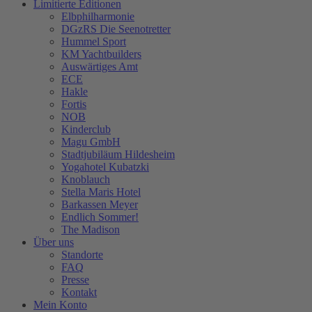
Limitierte Editionen
Elbphilharmonie
DGzRS Die Seenotretter
Hummel Sport
KM Yachtbuilders
Auswärtiges Amt
ECE
Hakle
Fortis
NOB
Kinderclub
Magu GmbH
Stadtjubiläum Hildesheim
Yogahotel Kubatzki
Knoblauch
Stella Maris Hotel
Barkassen Meyer
Endlich Sommer!
The Madison
Über uns
Standorte
FAQ
Presse
Kontakt
Mein Konto