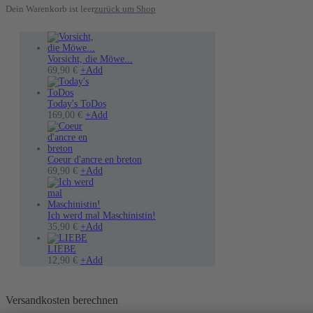
Dein Warenkorb ist leer
zurück um Shop
Vorsicht, die Möwe...
Dieses
69,90
€
+
Add
Produkt
weist
mehrere
Today's ToDos
Varianten
Dieses
169,00
€
+
Add
auf.
Produkt
Die
weist
Optionen
mehrere
können
Varianten
Coeur d'ancre en breton
auf
Dieses
auf.
69,90
€
+
Add
der
Produkt
Die
Produktseite
weist
Optionen
gewählt
mehrere
können
werden
Varianten
auf
Ich werd mal Maschinistin!
auf.
Dieses
der
35,90
€
+
Add
Die
Produkt
Produktseite
Optionen
weist
gewählt
LIEBE
können
mehrere
werden
12,90
€
+
Add
auf
Varianten
der
auf.
Produktseite
Die
Versandkosten berechnen
gewählt
Optionen