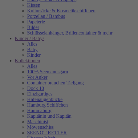
Kissen
Kultursäcke & Kosmetikschiffchen
Porzellan / Bambus
Papeterie
Bilder
Schlüsselanhänger, Brillencontainer & mehr
Kinder / Babys
Alles
Baby
Kinder
Kollektionen
Alles
100% Seemannsgarn
Vor Anker
Container brauchen Tiefgang
Dock 10
Einzigartiges
Hafenaugen­blicke
Hamburg Schiffchen
Hammaburg
Kapitänin und Kapitän
Maschinist
Möwenschiss
SEENOT RETTER