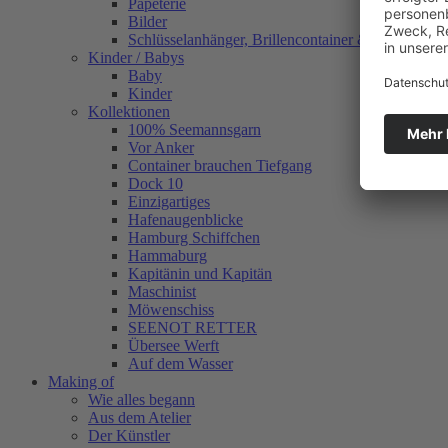
Papeterie
Bilder
Schlüsselanhänger, Brillencontainer & mehr
Kinder / Babys
Baby
Kinder
Kollektionen
100% Seemannsgarn
Vor Anker
Container brauchen Tiefgang
Dock 10
Einzigartiges
Hafenaugen­blicke
Hamburg Schiffchen
Hammaburg
Kapitänin und Kapitän
Maschinist
Möwenschiss
SEENOT RETTER
Übersee Werft
Auf dem Wasser
Making of
Wie alles begann
Aus dem Atelier
Der Künstler