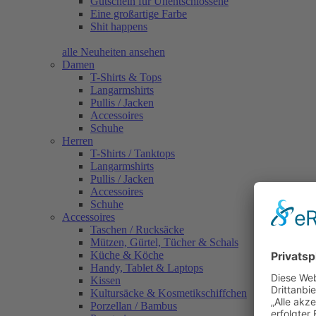
Gutschein für Unentschlossene
Eine großartige Farbe
Shit happens
alle Neuheiten ansehen
Damen
T-Shirts & Tops
Langarmshirts
Pullis / Jacken
Accessoires
Schuhe
Herren
T-Shirts / Tanktops
Langarmshirts
Pullis / Jacken
Accessoires
Schuhe
Accessoires
Taschen / Rucksäcke
Mützen, Gürtel, Tücher & Schals
Küche & Köche
Handy, Tablet & Laptops
Kissen
Kultursäcke & Kosmetikschiffchen
Porzellan / Bambus