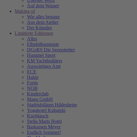
Übersee Werft
Auf dem Wasser
Making of
Wie alles begann
Aus dem Atelier
Der Künstler
Limitierte Editionen
Alles
Elbphilharmonie
DGzRS Die Seenotretter
Hummel Sport
KM Yachtbuilders
Auswärtiges Amt
ECE
Hakle
Fortis
NOB
Kinderclub
Magu GmbH
Stadtjubiläum Hildesheim
Yogahotel Kubatzki
Knoblauch
Stella Maris Hotel
Barkassen Meyer
Endlich Sommer!