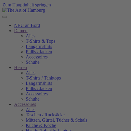
Zum Hauptinhalt springen
NEU an Bord
Damen
Alles
T-Shirts & Tops
Langarmshirts
Pullis / Jacken
Accessoires
Schuhe
Herren
Alles
T-Shirts / Tanktops
Langarmshirts
Pullis / Jacken
Accessoires
Schuhe
Accessoires
Alles
Taschen / Rucksäcke
Mützen, Gürtel, Tücher & Schals
Küche & Köche
Handy, Tablet & Laptops