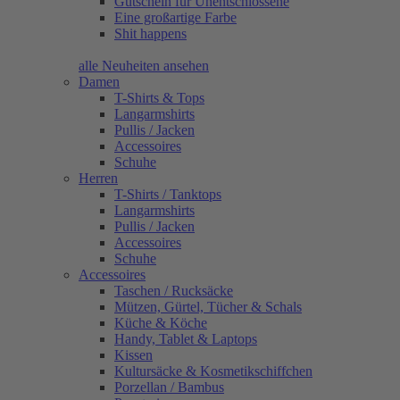
Gutschein für Unentschlossene
Eine großartige Farbe
Shit happens
alle Neuheiten ansehen
Damen
T-Shirts & Tops
Langarmshirts
Pullis / Jacken
Accessoires
Schuhe
Herren
T-Shirts / Tanktops
Langarmshirts
Pullis / Jacken
Accessoires
Schuhe
Accessoires
Taschen / Rucksäcke
Mützen, Gürtel, Tücher & Schals
Küche & Köche
Handy, Tablet & Laptops
Kissen
Kultursäcke & Kosmetikschiffchen
Porzellan / Bambus