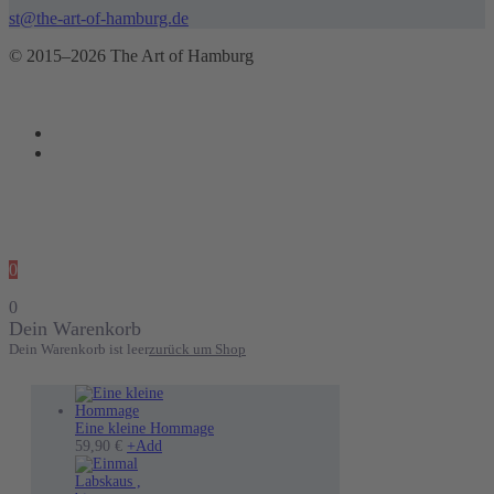
st@the-art-of-hamburg.de
© 2015–2026 The Art of Hamburg
0
0
Dein Warenkorb
Dein Warenkorb ist leer
zurück um Shop
Eine kleine Hommage
Dieses
59,90
€
+
Add
Produkt
weist