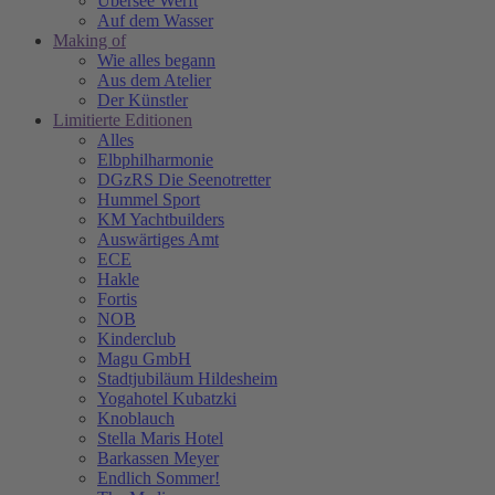
Übersee Werft
Auf dem Wasser
Making of
Wie alles begann
Aus dem Atelier
Der Künstler
Limitierte Editionen
Alles
Elbphilharmonie
DGzRS Die Seenotretter
Hummel Sport
KM Yachtbuilders
Auswärtiges Amt
ECE
Hakle
Fortis
NOB
Kinderclub
Magu GmbH
Stadtjubiläum Hildesheim
Yogahotel Kubatzki
Knoblauch
Stella Maris Hotel
Barkassen Meyer
Endlich Sommer!