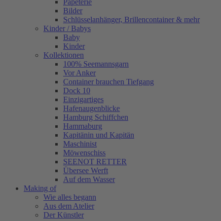
Papeterie
Bilder
Schlüsselanhänger, Brillencontainer & mehr
Kinder / Babys
Baby
Kinder
Kollektionen
100% Seemannsgarn
Vor Anker
Container brauchen Tiefgang
Dock 10
Einzigartiges
Hafenaugen­blicke
Hamburg Schiffchen
Hammaburg
Kapitänin und Kapitän
Maschinist
Möwenschiss
SEENOT RETTER
Übersee Werft
Auf dem Wasser
Making of
Wie alles begann
Aus dem Atelier
Der Künstler