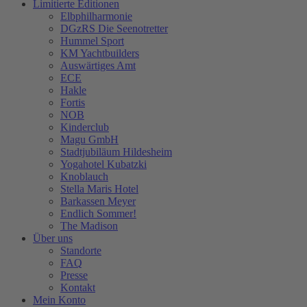
Limitierte Editionen
Elbphilharmonie
DGzRS Die Seenotretter
Hummel Sport
KM Yachtbuilders
Auswärtiges Amt
ECE
Hakle
Fortis
NOB
Kinderclub
Magu GmbH
Stadtjubiläum Hildesheim
Yogahotel Kubatzki
Knoblauch
Stella Maris Hotel
Barkassen Meyer
Endlich Sommer!
The Madison
Über uns
Standorte
FAQ
Presse
Kontakt
Mein Konto