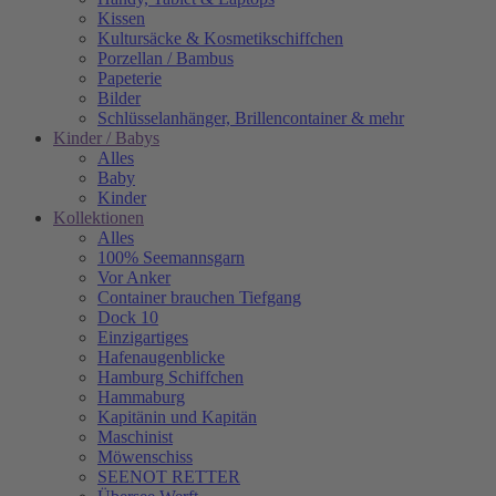
Kissen
Kultursäcke & Kosmetikschiffchen
Porzellan / Bambus
Papeterie
Bilder
Schlüsselanhänger, Brillencontainer & mehr
Kinder / Babys
Alles
Baby
Kinder
Kollektionen
Alles
100% Seemannsgarn
Vor Anker
Container brauchen Tiefgang
Dock 10
Einzigartiges
Hafenaugen­blicke
Hamburg Schiffchen
Hammaburg
Kapitänin und Kapitän
Maschinist
Möwenschiss
SEENOT RETTER