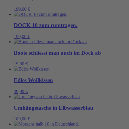
199,00
€
DOCK 10 zum rumtragen.
199,00
€
Boote schliesst man auch im Dock ab
19,90
€
Edles Wollkissen
39,90
€
Umhängetasche in Elbwasserblau
189,00
€