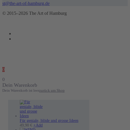
st@the-art-of-hamburg.de
© 2015–2026 The Art of Hamburg
0
0
Dein Warenkorb
Dein Warenkorb ist leer
zurück um Shop
Für geniale, blöde und grosse Ideen
Dieses
49,90
€
+
Add
Produkt