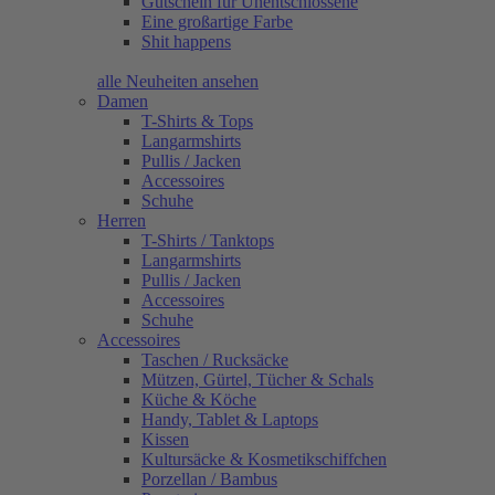
Gutschein für Unentschlossene
Eine großartige Farbe
Shit happens
alle Neuheiten ansehen
Damen
T-Shirts & Tops
Langarmshirts
Pullis / Jacken
Accessoires
Schuhe
Herren
T-Shirts / Tanktops
Langarmshirts
Pullis / Jacken
Accessoires
Schuhe
Accessoires
Taschen / Rucksäcke
Mützen, Gürtel, Tücher & Schals
Küche & Köche
Handy, Tablet & Laptops
Kissen
Kultursäcke & Kosmetikschiffchen
Porzellan / Bambus