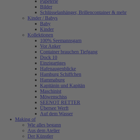
Papeterie
Bilder
Schlüsselanhänger, Brillencontainer & mehr
Kinder / Babys
Baby
Kinder
Kollektionen
100% Seemannsgarn
Vor Anker
Container brauchen Tiefgang
Dock 10
Einzigartiges
Hafenaugen­blicke
Hamburg Schiffchen
Hammaburg
Kapitänin und Kapitän
Maschinist
Möwenschiss
SEENOT RETTER
Übersee Werft
Auf dem Wasser
Making of
Wie alles begann
Aus dem Atelier
Der Künstler