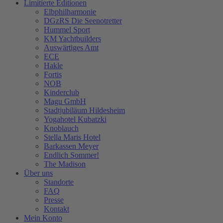
Limitierte Editionen
Elbphilharmonie
DGzRS Die Seenotretter
Hummel Sport
KM Yachtbuilders
Auswärtiges Amt
ECE
Hakle
Fortis
NOB
Kinderclub
Magu GmbH
Stadtjubiläum Hildesheim
Yogahotel Kubatzki
Knoblauch
Stella Maris Hotel
Barkassen Meyer
Endlich Sommer!
The Madison
Über uns
Standorte
FAQ
Presse
Kontakt
Mein Konto