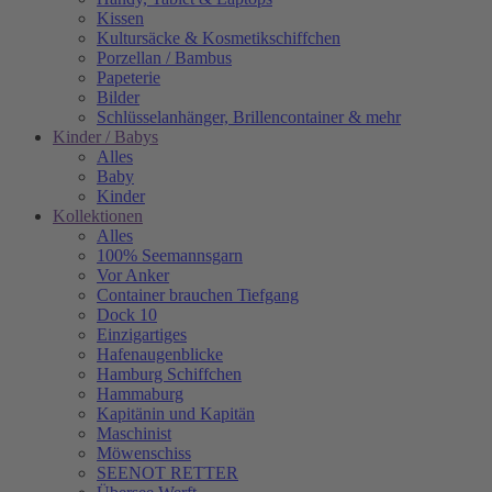
Kissen
Kultursäcke & Kosmetikschiffchen
Porzellan / Bambus
Papeterie
Bilder
Schlüsselanhänger, Brillencontainer & mehr
Kinder / Babys
Alles
Baby
Kinder
Kollektionen
Alles
100% Seemannsgarn
Vor Anker
Container brauchen Tiefgang
Dock 10
Einzigartiges
Hafenaugen­blicke
Hamburg Schiffchen
Hammaburg
Kapitänin und Kapitän
Maschinist
Möwenschiss
SEENOT RETTER