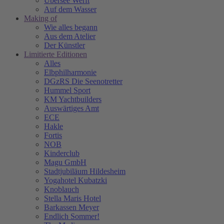
Übersee Werft
Auf dem Wasser
Making of
Wie alles begann
Aus dem Atelier
Der Künstler
Limitierte Editionen
Alles
Elbphilharmonie
DGzRS Die Seenotretter
Hummel Sport
KM Yachtbuilders
Auswärtiges Amt
ECE
Hakle
Fortis
NOB
Kinderclub
Magu GmbH
Stadtjubiläum Hildesheim
Yogahotel Kubatzki
Knoblauch
Stella Maris Hotel
Barkassen Meyer
Endlich Sommer!