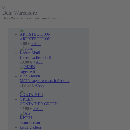
0
Dein Warenkorb
Dein Warenkorb ist leer
zurück um Shop
ARTISTEDITION
0,00
€
+
Add
Unser Ladies Skull
Dieses
59,90
€
+
Add
Produkt
weist
mehrere
Varianten
MOIN sagen wir auch Abends,
auf.
Dieses
119,00
€
+
Add
Die
Produkt
Optionen
weist
können
mehrere
auf
Varianten
CONTAINER GREEN
der
auf.
12,90
€
+
Add
Produktseite
Die
gewählt
Optionen
werden
können
auf