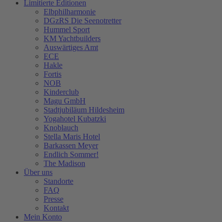
Limitierte Editionen
Elbphilharmonie
DGzRS Die Seenotretter
Hummel Sport
KM Yachtbuilders
Auswärtiges Amt
ECE
Hakle
Fortis
NOB
Kinderclub
Magu GmbH
Stadtjubiläum Hildesheim
Yogahotel Kubatzki
Knoblauch
Stella Maris Hotel
Barkassen Meyer
Endlich Sommer!
The Madison
Über uns
Standorte
FAQ
Presse
Kontakt
Mein Konto