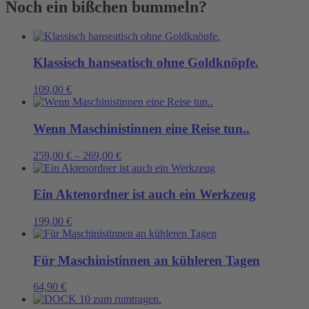
Noch ein bißchen bummeln?
sicherer
Hand
Menge
Klassisch hanseatisch ohne Goldknöpfe.
109,00
€
Wenn Maschinistinnen eine Reise tun..
259,00
€
–
269,00
€
Ein Aktenordner ist auch ein Werkzeug
199,00
€
Für Maschinistinnen an kühleren Tagen
64,90
€