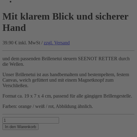
Mit klarem Blick und sicherer
Hand
39.90 €
inkl. MwSt /
zzgl. Versand
und dem passenden Brillenetui steuern SEENOT RETTER durch
die Wellen.
Unser Brillenetui ist aus handbemaltem und bestempeltem, festem
Canvas, weich gefüttert und mit einem Magnetknopf zum
Verschließen.
Format ca. 19 x 7 x 4 cm, passend für alle gängigen Brillengestelle.
Farben: orange / weiß / rot, Abbildung ähnlich.
Mit
klarem
In den Warenkorb
Blick
und