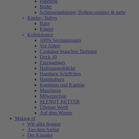
Papeterie
Bilder
Schlüsselanhänger, Brillencontainer & mehr
Kinder / Babys
Baby
Kinder
Kollektionen
100% Seemannsgarn
Vor Anker
Container brauchen Tiefgang
Dock 10
Einzigartiges
Hafenaugen­blicke
Hamburg Schiffchen
Hammaburg
Kapitänin und Kapitän
Maschinist
Möwenschiss
SEENOT RETTER
Übersee Werft
Auf dem Wasser
Making of
Wie alles begann
Aus dem Atelier
Der Künstler