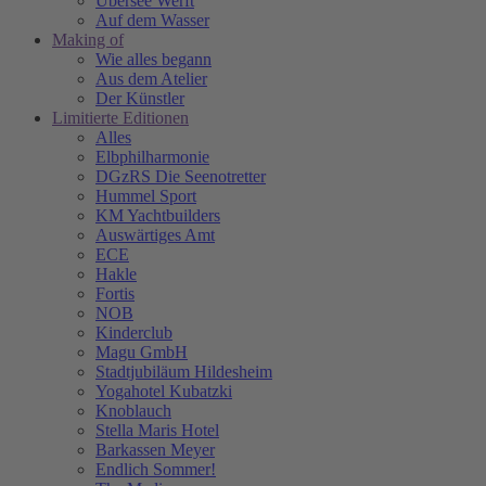
Übersee Werft
Auf dem Wasser
Making of
Wie alles begann
Aus dem Atelier
Der Künstler
Limitierte Editionen
Alles
Elbphilharmonie
DGzRS Die Seenotretter
Hummel Sport
KM Yachtbuilders
Auswärtiges Amt
ECE
Hakle
Fortis
NOB
Kinderclub
Magu GmbH
Stadtjubiläum Hildesheim
Yogahotel Kubatzki
Knoblauch
Stella Maris Hotel
Barkassen Meyer
Endlich Sommer!