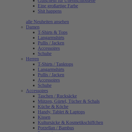
Gutschein für Unentschlossene
Eine großartige Farbe
Shit happens
alle Neuheiten ansehen
Damen
T-Shirts & Tops
Langarmshirts
Pullis / Jacken
Accessoires
Schuhe
Herren
T-Shirts / Tanktops
Langarmshirts
Pullis / Jacken
Accessoires
Schuhe
Accessoires
Taschen / Rucksäcke
Mützen, Gürtel, Tücher & Schals
Küche & Köche
Handy, Tablet & Laptops
Kissen
Kultursäcke & Kosmetikschiffchen
Porzellan / Bambus