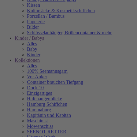
Kissen
Kultursäcke & Kosmetikschiffchen
Porzellan / Bambus
Papeterie
Bilder
Schlüsselanhänger, Brillencontainer & mehr
Kinder / Babys
Alles
Baby
Kinder
Kollektionen
Alles
100% Seemannsgarn
Vor Anker
Container brauchen Tiefgang
Dock 10
Einzigartiges
Hafenaugen­blicke
Hamburg Schiffchen
Hammaburg
Kapitänin und Kapitän
Maschinist
Möwenschiss
SEENOT RETTER