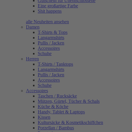
Gutschein für Unentschlossene
Eine großartige Farbe
Shit happens
alle Neuheiten ansehen
Damen
T-Shirts & Tops
Langarmshirts
Pullis / Jacken
Accessoires
Schuhe
Herren
T-Shirts / Tanktops
Langarmshirts
Pullis / Jacken
Accessoires
Schuhe
Accessoires
Taschen / Rucksäcke
Mützen, Gürtel, Tücher & Schals
Küche & Köche
Handy, Tablet & Laptops
Kissen
Kultursäcke & Kosmetikschiffchen
Porzellan / Bambus