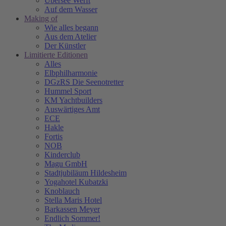
Übersee Werft
Auf dem Wasser
Making of
Wie alles begann
Aus dem Atelier
Der Künstler
Limitierte Editionen
Alles
Elbphilharmonie
DGzRS Die Seenotretter
Hummel Sport
KM Yachtbuilders
Auswärtiges Amt
ECE
Hakle
Fortis
NOB
Kinderclub
Magu GmbH
Stadtjubiläum Hildesheim
Yogahotel Kubatzki
Knoblauch
Stella Maris Hotel
Barkassen Meyer
Endlich Sommer!