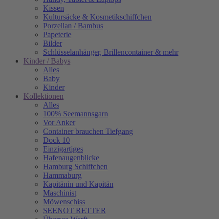
Kissen
Kultursäcke & Kosmetikschiffchen
Porzellan / Bambus
Papeterie
Bilder
Schlüsselanhänger, Brillencontainer & mehr
Kinder / Babys
Alles
Baby
Kinder
Kollektionen
Alles
100% Seemannsgarn
Vor Anker
Container brauchen Tiefgang
Dock 10
Einzigartiges
Hafenaugen­blicke
Hamburg Schiffchen
Hammaburg
Kapitänin und Kapitän
Maschinist
Möwenschiss
SEENOT RETTER