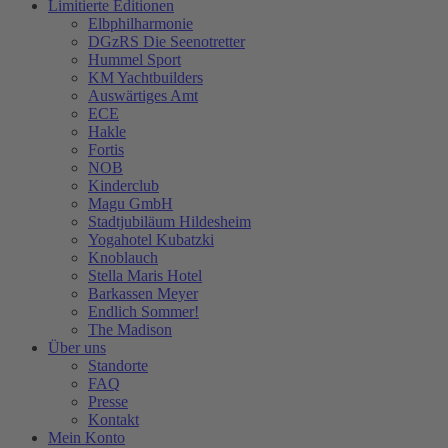
Limitierte Editionen
Elbphilharmonie
DGzRS Die Seenotretter
Hummel Sport
KM Yachtbuilders
Auswärtiges Amt
ECE
Hakle
Fortis
NOB
Kinderclub
Magu GmbH
Stadtjubiläum Hildesheim
Yogahotel Kubatzki
Knoblauch
Stella Maris Hotel
Barkassen Meyer
Endlich Sommer!
The Madison
Über uns
Standorte
FAQ
Presse
Kontakt
Mein Konto