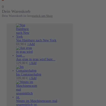
0
Dein Warenkorb
Dein Warenkorb ist leer
zurück um Shop
Von Hamburg nach New York
Dieses
69,90
€
+
Add
Produkt
weist
mehrere
Varianten
Aus grau in grau wird bunt...
auf.
Dieses
129,00
€
+
Add
Die
Produkt
Optionen
weist
können
mehrere
Im Containerhafen
auf
Varianten
Dieses
109,00
€
+
Add
der
auf.
Produkt
Produktseite
Die
weist
gewählt
Optionen
mehrere
werden
können
Varianten
auf
auf.
der
Die
Wenns im Maschinenraum mal
Produktseite
Optionen
ungemütlich ist.