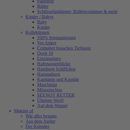
Papeterie
Bilder
Schlüsselanhänger, Brillencontainer & mehr
Kinder / Babys
Baby
Kinder
Kollektionen
100% Seemannsgarn
Vor Anker
Container brauchen Tiefgang
Dock 10
Einzigartiges
Hafenaugen­blicke
Hamburg Schiffchen
Hammaburg
Kapitänin und Kapitän
Maschinist
Möwenschiss
SEENOT RETTER
Übersee Werft
Auf dem Wasser
Making of
Wie alles begann
Aus dem Atelier
Der Künstler