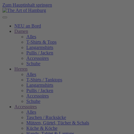
Zum Hauptinhalt springen
NEU an Bord
Damen
Alles
T-Shirts & Tops
Langarmshirts
Pullis / Jacken
Accessoires
Schuhe
Herren
Alles
T-Shirts / Tanktops
Langarmshirts
Pullis / Jacken
Accessoires
Schuhe
Accessoires
Alles
Taschen / Rucksäcke
Mützen, Gürtel, Tücher & Schals
Küche & Köche
Handy, Tablet & Laptops