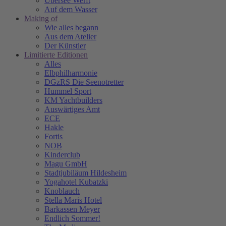
Übersee Werft
Auf dem Wasser
Making of
Wie alles begann
Aus dem Atelier
Der Künstler
Limitierte Editionen
Alles
Elbphilharmonie
DGzRS Die Seenotretter
Hummel Sport
KM Yachtbuilders
Auswärtiges Amt
ECE
Hakle
Fortis
NOB
Kinderclub
Magu GmbH
Stadtjubiläum Hildesheim
Yogahotel Kubatzki
Knoblauch
Stella Maris Hotel
Barkassen Meyer
Endlich Sommer!