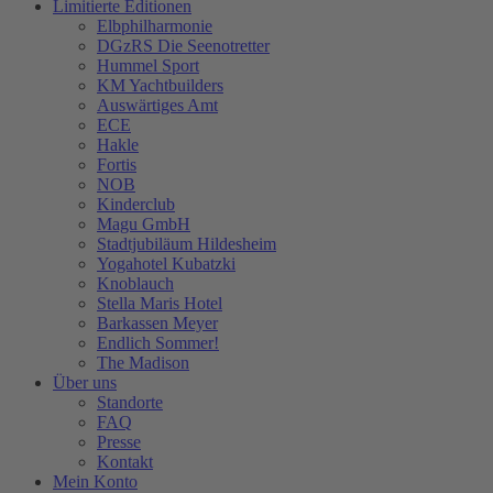
Limitierte Editionen
Elbphilharmonie
DGzRS Die Seenotretter
Hummel Sport
KM Yachtbuilders
Auswärtiges Amt
ECE
Hakle
Fortis
NOB
Kinderclub
Magu GmbH
Stadtjubiläum Hildesheim
Yogahotel Kubatzki
Knoblauch
Stella Maris Hotel
Barkassen Meyer
Endlich Sommer!
The Madison
Über uns
Standorte
FAQ
Presse
Kontakt
Mein Konto