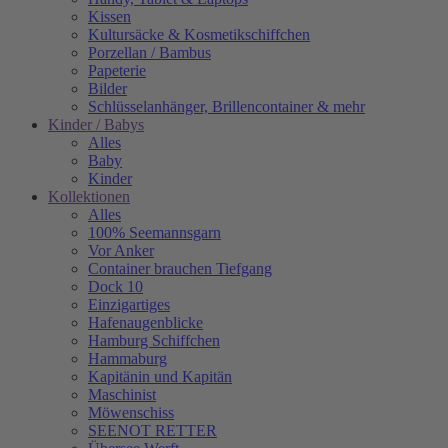
Kissen
Kultursäcke & Kosmetikschiffchen
Porzellan / Bambus
Papeterie
Bilder
Schlüsselanhänger, Brillencontainer & mehr
Kinder / Babys
Alles
Baby
Kinder
Kollektionen
Alles
100% Seemannsgarn
Vor Anker
Container brauchen Tiefgang
Dock 10
Einzigartiges
Hafenaugen­blicke
Hamburg Schiffchen
Hammaburg
Kapitänin und Kapitän
Maschinist
Möwenschiss
SEENOT RETTER