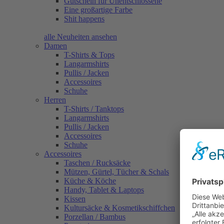
Gutschein für Unentschlossene
Eine großartige Farbe
Shit happens
alle Neuheiten ansehen
Damen
T-Shirts & Tops
Langarmshirts
Pullis / Jacken
Accessoires
Schuhe
Herren
T-Shirts / Tanktops
Langarmshirts
Pullis / Jacken
Accessoires
Schuhe
Accessoires
Taschen / Rucksäcke
Mützen, Gürtel, Tücher & Schals
Küche & Köche
Handy, Tablet & Laptops
Kissen
Kultursäcke & Kosmetikschiffchen
Porzellan / Bambus