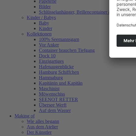
Papeterie
Bilder
Schlüsselanhänger, Brillencontainer & mehr
Kinder / Babys
Baby
Kinder
Kollektionen
100% Seemannsgarn
Vor Anker
Container brauchen Tiefgang
Dock 10
Einzigartiges
Hafenaugen­blicke
Hamburg Schiffchen
Hammaburg
Kapitänin und Kapitän
Maschinist
Möwenschiss
SEENOT RETTER
Übersee Werft
Auf dem Wasser
Making of
Wie alles begann
Aus dem Atelier
Der Künstler