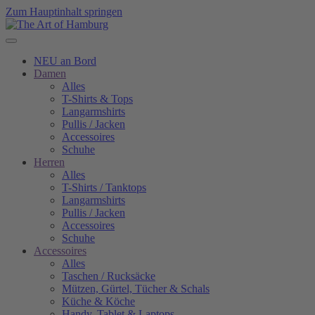
Zum Hauptinhalt springen
NEU an Bord
Damen
Alles
T-Shirts & Tops
Langarmshirts
Pullis / Jacken
Accessoires
Schuhe
Herren
Alles
T-Shirts / Tanktops
Langarmshirts
Pullis / Jacken
Accessoires
Schuhe
Accessoires
Alles
Taschen / Rucksäcke
Mützen, Gürtel, Tücher & Schals
Küche & Köche
Handy, Tablet & Laptops