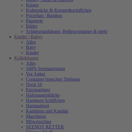
Kissen
Kultursäcke & Kosmetikschiffchen
Porzellan / Bambus
Papeterie
Bilder
Schlüsselanhänger, Brillencontainer & mehr
Kinder / Babys
Alles
Baby
Kinder
Kollektionen
Alles
100% Seemannsgarn
Vor Anker
Container brauchen Tiefgang
Dock 10
Einzigartiges
Hafenaugen­blicke
Hamburg Schiffchen
Hammaburg
Kapitänin und Kapitän
Maschinist
Möwenschiss
SEENOT RETTER