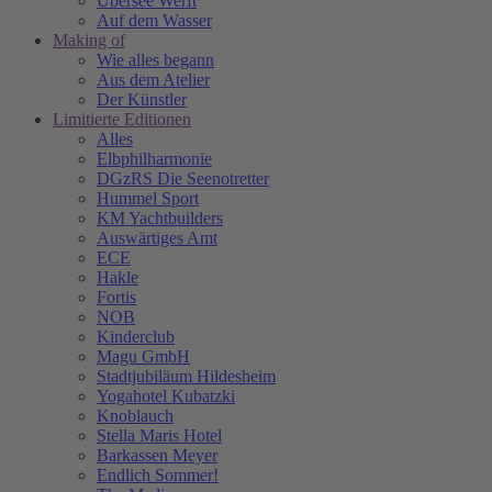
Übersee Werft
Auf dem Wasser
Making of
Wie alles begann
Aus dem Atelier
Der Künstler
Limitierte Editionen
Alles
Elbphilharmonie
DGzRS Die Seenotretter
Hummel Sport
KM Yachtbuilders
Auswärtiges Amt
ECE
Hakle
Fortis
NOB
Kinderclub
Magu GmbH
Stadtjubiläum Hildesheim
Yogahotel Kubatzki
Knoblauch
Stella Maris Hotel
Barkassen Meyer
Endlich Sommer!