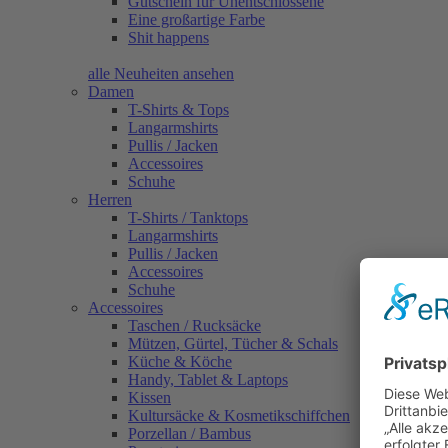
Gutschein für Unentschlossene
Eine großartige Farbe
Shit happens
alle Neuheiten ansehen
Damen
T-Shirts & Tops
Langarmshirts
Pullis / Jacken
Accessoires
Schuhe
Herren
T-Shirts / Tanktops
Langarmshirts
Pullis / Jacken
Accessoires
Schuhe
Accessoires
Taschen / Rucksäcke
Mützen, Gürtel, Tücher & Schals
Küche & Köche
Handy, Tablet & Laptops
Kissen
Kultursäcke & Kosmetikschiffchen
Porzellan / Bambus