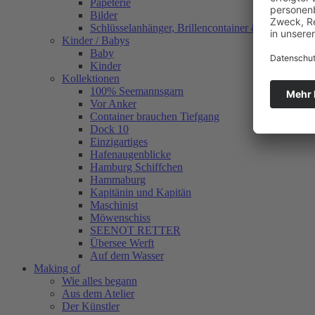
Papeterie
Bilder
Schlüsselanhänger, Brillencontainer & mehr
Kinder / Babys
Baby
Kinder
Kollektionen
100% Seemannsgarn
Vor Anker
Container brauchen Tiefgang
Dock 10
Einzigartiges
Hafenaugen­blicke
Hamburg Schiffchen
Hammaburg
Kapitänin und Kapitän
Maschinist
Möwenschiss
SEENOT RETTER
Übersee Werft
Auf dem Wasser
Making of
Wie alles begann
Aus dem Atelier
Der Künstler