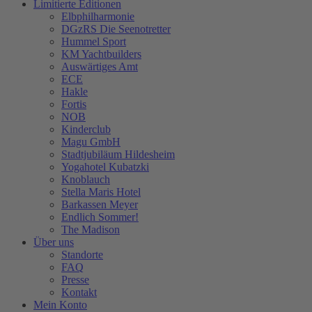
Limitierte Editionen
Elbphilharmonie
DGzRS Die Seenotretter
Hummel Sport
KM Yachtbuilders
Auswärtiges Amt
ECE
Hakle
Fortis
NOB
Kinderclub
Magu GmbH
Stadtjubiläum Hildesheim
Yogahotel Kubatzki
Knoblauch
Stella Maris Hotel
Barkassen Meyer
Endlich Sommer!
The Madison
Über uns
Standorte
FAQ
Presse
Kontakt
Mein Konto