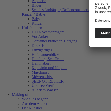
Papeterie
Bilder
Schlüsselanhänger, Brillencontainer & mehr
Kinder / Babys
Baby
Kinder
Kollektionen
100% Seemannsgarn
Vor Anker
Container brauchen Tiefgang
Dock 10
Einzigartiges
Hafenaugen­blicke
Hamburg Schiffchen
Hammaburg
Kapitänin und Kapitän
Maschinist
Möwenschiss
SEENOT RETTER
Übersee Werft
Auf dem Wasser
Making of
Wie alles begann
Aus dem Atelier
Der Künstler