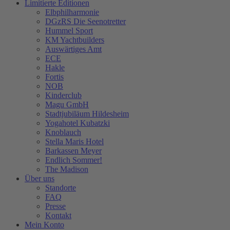
Limitierte Editionen
Elbphilharmonie
DGzRS Die Seenotretter
Hummel Sport
KM Yachtbuilders
Auswärtiges Amt
ECE
Hakle
Fortis
NOB
Kinderclub
Magu GmbH
Stadtjubiläum Hildesheim
Yogahotel Kubatzki
Knoblauch
Stella Maris Hotel
Barkassen Meyer
Endlich Sommer!
The Madison
Über uns
Standorte
FAQ
Presse
Kontakt
Mein Konto