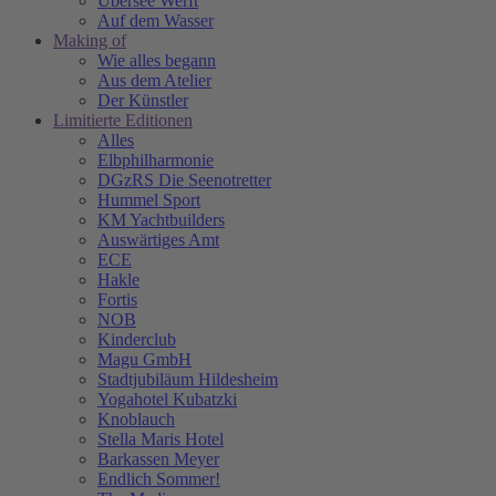
Übersee Werft
Auf dem Wasser
Making of
Wie alles begann
Aus dem Atelier
Der Künstler
Limitierte Editionen
Alles
Elbphilharmonie
DGzRS Die Seenotretter
Hummel Sport
KM Yachtbuilders
Auswärtiges Amt
ECE
Hakle
Fortis
NOB
Kinderclub
Magu GmbH
Stadtjubiläum Hildesheim
Yogahotel Kubatzki
Knoblauch
Stella Maris Hotel
Barkassen Meyer
Endlich Sommer!