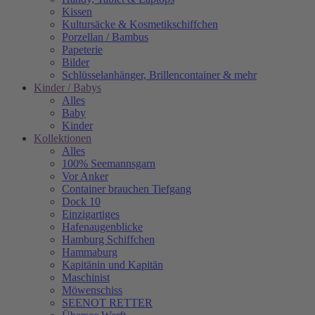
Kissen
Kultursäcke & Kosmetikschiffchen
Porzellan / Bambus
Papeterie
Bilder
Schlüsselanhänger, Brillencontainer & mehr
Kinder / Babys
Alles
Baby
Kinder
Kollektionen
Alles
100% Seemannsgarn
Vor Anker
Container brauchen Tiefgang
Dock 10
Einzigartiges
Hafenaugen­blicke
Hamburg Schiffchen
Hammaburg
Kapitänin und Kapitän
Maschinist
Möwenschiss
SEENOT RETTER