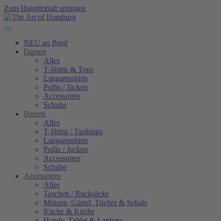
Zum Hauptinhalt springen
NEU an Bord
Damen
Alles
T-Shirts & Tops
Langarmshirts
Pullis / Jacken
Accessoires
Schuhe
Herren
Alles
T-Shirts / Tanktops
Langarmshirts
Pullis / Jacken
Accessoires
Schuhe
Accessoires
Alles
Taschen / Rucksäcke
Mützen, Gürtel, Tücher & Schals
Küche & Köche
Handy, Tablet & Laptops