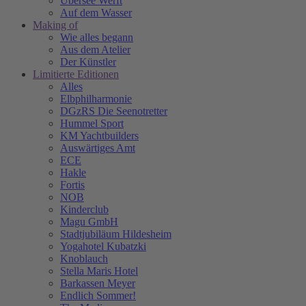
Übersee Werft
Auf dem Wasser
Making of
Wie alles begann
Aus dem Atelier
Der Künstler
Limitierte Editionen
Alles
Elbphilharmonie
DGzRS Die Seenotretter
Hummel Sport
KM Yachtbuilders
Auswärtiges Amt
ECE
Hakle
Fortis
NOB
Kinderclub
Magu GmbH
Stadtjubiläum Hildesheim
Yogahotel Kubatzki
Knoblauch
Stella Maris Hotel
Barkassen Meyer
Endlich Sommer!