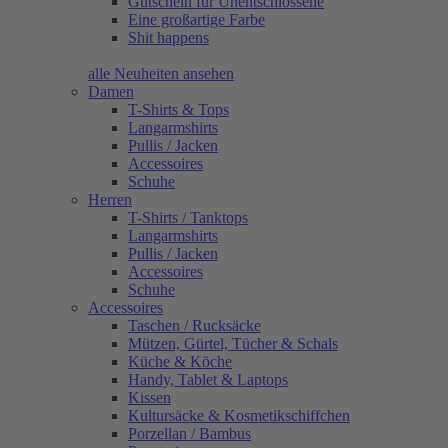
Gutschein für Unentschlossene
Eine großartige Farbe
Shit happens
alle Neuheiten ansehen
Damen
T-Shirts & Tops
Langarmshirts
Pullis / Jacken
Accessoires
Schuhe
Herren
T-Shirts / Tanktops
Langarmshirts
Pullis / Jacken
Accessoires
Schuhe
Accessoires
Taschen / Rucksäcke
Mützen, Gürtel, Tücher & Schals
Küche & Köche
Handy, Tablet & Laptops
Kissen
Kultursäcke & Kosmetikschiffchen
Porzellan / Bambus