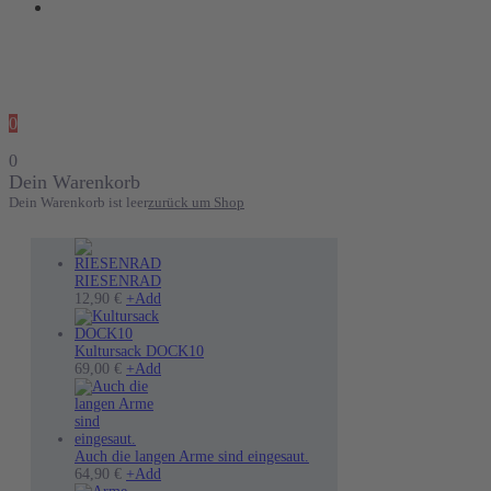
0
0
Dein Warenkorb
Dein Warenkorb ist leer
zurück um Shop
RIESENRAD
12,90
€
+
Add
Kultursack DOCK10
69,00
€
+
Add
Auch die langen Arme sind eingesaut.
Dieses
64,90
€
+
Add
Produkt