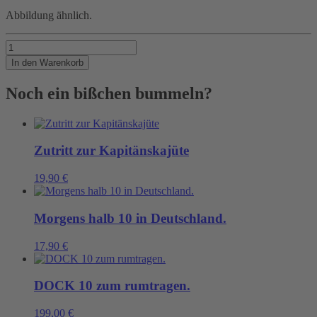
Abbildung ähnlich.
Klein
aber
In den Warenkorb
mit
ordentlich
Noch ein bißchen bummeln?
Tiefgang...
Menge
Zutritt zur Kapitänskajüte
19,90
€
Morgens halb 10 in Deutschland.
17,90
€
DOCK 10 zum rumtragen.
199,00
€