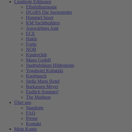
Limitierte Editionen
Elbphilharmonie
DGzRS Die Seenotretter
Hummel Sport
KM Yachtbuilders
Auswärtiges Amt
ECE
Hakle
Fortis
NOB
Kinderclub
Magu GmbH
Stadtjubiläum Hildesheim
Yogahotel Kubatzki
Knoblauch
Stella Maris Hotel
Barkassen Meyer
Endlich Sommer!
The Madison
Über uns
Standorte
FAQ
Presse
Kontakt
Mein Konto