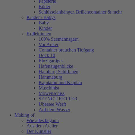
Papeterie
Bilder
Schlüsselanhänger, Brillencontainer & mehr
Kinder / Babys
Baby
Kinder
Kollektionen
100% Seemannsgarn
Vor Anker
Container brauchen Tiefgang
Dock 10
Einzigartiges
Hafenaugen­blicke
Hamburg Schiffchen
Hammaburg
Kapitänin und Kapitän
Maschinist
Möwenschiss
SEENOT RETTER
Übersee Werft
Auf dem Wasser
Making of
Wie alles begann
Aus dem Atelier
Der Künstler