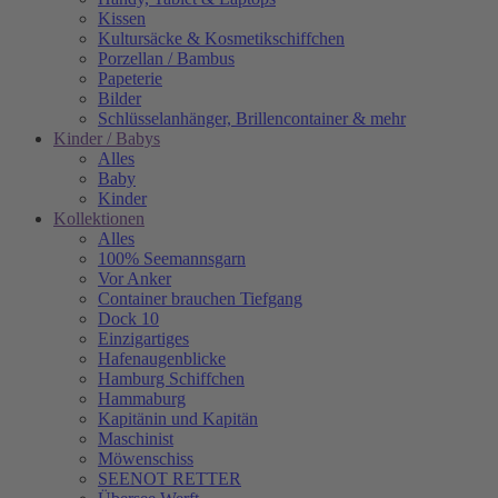
Kissen
Kultursäcke & Kosmetikschiffchen
Porzellan / Bambus
Papeterie
Bilder
Schlüsselanhänger, Brillencontainer & mehr
Kinder / Babys
Alles
Baby
Kinder
Kollektionen
Alles
100% Seemannsgarn
Vor Anker
Container brauchen Tiefgang
Dock 10
Einzigartiges
Hafenaugen­blicke
Hamburg Schiffchen
Hammaburg
Kapitänin und Kapitän
Maschinist
Möwenschiss
SEENOT RETTER