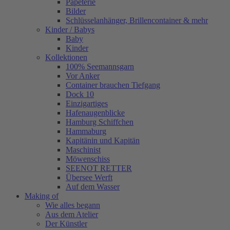
Papeterie
Bilder
Schlüsselanhänger, Brillencontainer & mehr
Kinder / Babys
Baby
Kinder
Kollektionen
100% Seemannsgarn
Vor Anker
Container brauchen Tiefgang
Dock 10
Einzigartiges
Hafenaugen­blicke
Hamburg Schiffchen
Hammaburg
Kapitänin und Kapitän
Maschinist
Möwenschiss
SEENOT RETTER
Übersee Werft
Auf dem Wasser
Making of
Wie alles begann
Aus dem Atelier
Der Künstler