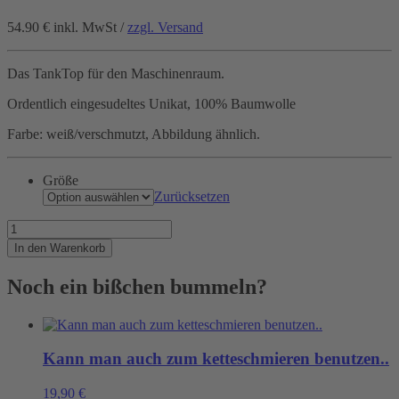
54.90 €
inkl. MwSt /
zzgl. Versand
Das TankTop für den Maschinenraum.
Ordentlich eingesudeltes Unikat, 100% Baumwolle
Farbe: weiß/verschmutzt, Abbildung ähnlich.
Größe
Zurücksetzen
Nur
für
In den Warenkorb
wahre
Maschinisten
Noch ein bißchen bummeln?
Menge
Kann man auch zum ketteschmieren benutzen..
19,90
€