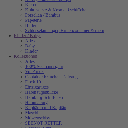
Kissen
Kultursäcke & Kosmetikschiffchen
Porzellan / Bambus
Papeterie
Bilder
Schlüsselanhänger, Brillencontainer & mehr
Kinder / Babys
Alles
Baby
Kinder
Kollektionen
Alles
100% Seemannsgarn
Vor Anker
Container brauchen Tiefgang
Dock 10
Einzigartiges
Hafenaugen­blicke
Hamburg Schiffchen
Hammaburg
Kapitänin und Kapitän
Maschinist
Möwenschiss
SEENOT RETTER