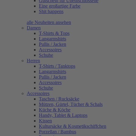
Gutschein für Unentschlossene
Eine großartige Farbe
Shit happens
alle Neuheiten ansehen
Damen
T-Shirts & Tops
Langarmshirts
Pullis / Jacken
Accessoires
Schuhe
Herren
T-Shirts / Tanktops
Langarmshirts
Pullis / Jacken
Accessoires
Schuhe
Accessoires
Taschen / Rucksäcke
Mützen, Gürtel, Tücher & Schals
Küche & Köche
Handy, Tablet & Laptops
Kissen
Kultursäcke & Kosmetikschiffchen
Porzellan / Bambus