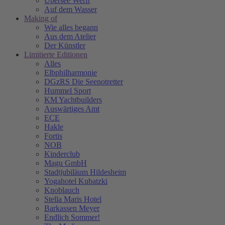
Übersee Werft
Auf dem Wasser
Making of
Wie alles begann
Aus dem Atelier
Der Künstler
Limitierte Editionen
Alles
Elbphilharmonie
DGzRS Die Seenotretter
Hummel Sport
KM Yachtbuilders
Auswärtiges Amt
ECE
Hakle
Fortis
NOB
Kinderclub
Magu GmbH
Stadtjubiläum Hildesheim
Yogahotel Kubatzki
Knoblauch
Stella Maris Hotel
Barkassen Meyer
Endlich Sommer!