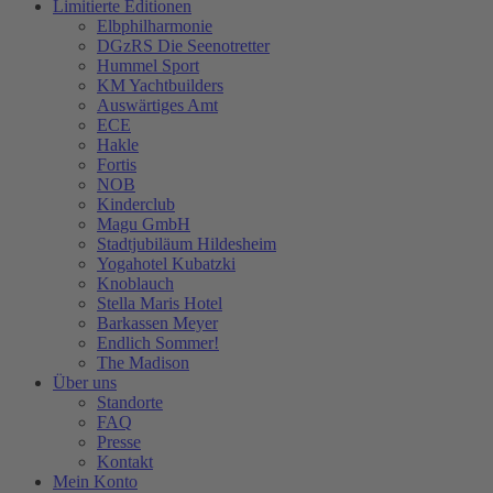
Limitierte Editionen
Elbphilharmonie
DGzRS Die Seenotretter
Hummel Sport
KM Yachtbuilders
Auswärtiges Amt
ECE
Hakle
Fortis
NOB
Kinderclub
Magu GmbH
Stadtjubiläum Hildesheim
Yogahotel Kubatzki
Knoblauch
Stella Maris Hotel
Barkassen Meyer
Endlich Sommer!
The Madison
Über uns
Standorte
FAQ
Presse
Kontakt
Mein Konto