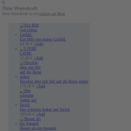
0
Dein Warenkorb
Dein Warenkorb ist leer
zurück um Shop
Ein Bild von einem Gefühl.
Dieses
64,90
€
+
Add
Produkt
weist
LIEBE
mehrere
12,90
€
+
Add
Varianten
auf.
Die
Optionen
können
Dreckig aber mit Stil auf die Reise gehen
auf
179,00
€
+
Add
der
Produktseite
gewählt
werden
Der schönste Anker auf Strick
Dieses
109,00
€
+
Add
Produkt
weist
mehrere
Besser als ein Seesack