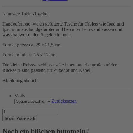
ist unsere Tablet-Tasche!
Handgefertigte, weich gefütterte Tasche für Tablets wie Ipad und
Ipad mini aus handgefärbter und bemalter Leinwand aussen und
wasserabweisenden Segeltuch innen.
Format gross: ca. 29 x 21,5 cm
Format mini: ca. 25 x 17 cm
Die kleine Reissverschlusstasche innen und die große auf der
Rückseite sind passend für Zubehör und Kabel.
Abbildung ähnlich.
Motiv
Zurücksetzen
Ein
Muss
In den Warenkorb
für
Online-
Noch ein bißchen bummeln?
Kapitäne