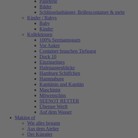
Papeterie
Bilder
Schlüsselanhänger, Brillencontainer & mehr
Kinder / Babys
Baby
Kinder
Kollektionen
100% Seemannsgarn
Vor Anker
Container brauchen Tiefgang
Dock 10
Einzigartiges
Hafenaugen­blicke
Hamburg Schiffchen
Hammaburg
Kapitänin und Kapitän
Maschinist
Möwenschiss
SEENOT RETTER
Übersee Werft
Auf dem Wasser
Making of
Wie alles begann
Aus dem Atelier
Der Künstler