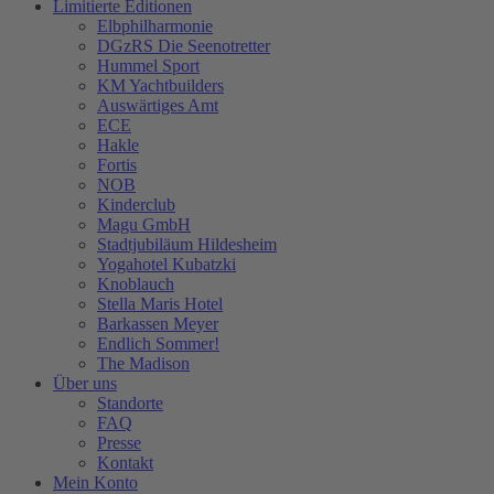
Limitierte Editionen
Elbphilharmonie
DGzRS Die Seenotretter
Hummel Sport
KM Yachtbuilders
Auswärtiges Amt
ECE
Hakle
Fortis
NOB
Kinderclub
Magu GmbH
Stadtjubiläum Hildesheim
Yogahotel Kubatzki
Knoblauch
Stella Maris Hotel
Barkassen Meyer
Endlich Sommer!
The Madison
Über uns
Standorte
FAQ
Presse
Kontakt
Mein Konto