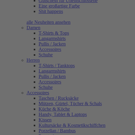
Gutschein für Unentschlossene
Eine großartige Farbe
Shit happens
alle Neuheiten ansehen
Damen
T-Shirts & Tops
Langarmshirts
Pullis / Jacken
Accessoires
Schuhe
Herren
T-Shirts / Tanktops
Langarmshirts
Pullis / Jacken
Accessoires
Schuhe
Accessoires
Taschen / Rucksäcke
Mützen, Gürtel, Tücher & Schals
Küche & Köche
Handy, Tablet & Laptops
Kissen
Kultursäcke & Kosmetikschiffchen
Porzellan / Bambus