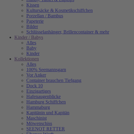
Kissen
Kultursäcke & Kosmetikschiffchen
Porzellan / Bambus
Papeterie
Bilder
Schlüsselanhänger, Brillencontainer & mehr
Kinder / Babys
Alles
Baby
Kinder
Kollektionen
Alles
100% Seemannsgarn
Vor Anker
Container brauchen Tiefgang
Dock 10
Einzigartiges
Hafenaugen­blicke
Hamburg Schiffchen
Hammaburg
Kapitänin und Kapitän
Maschinist
Möwenschiss
SEENOT RETTER