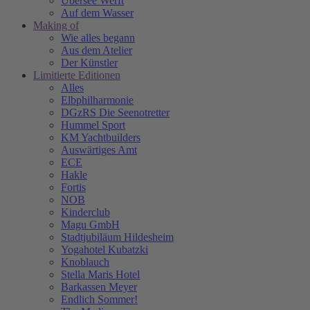
Übersee Werft
Auf dem Wasser
Making of
Wie alles begann
Aus dem Atelier
Der Künstler
Limitierte Editionen
Alles
Elbphilharmonie
DGzRS Die Seenotretter
Hummel Sport
KM Yachtbuilders
Auswärtiges Amt
ECE
Hakle
Fortis
NOB
Kinderclub
Magu GmbH
Stadtjubiläum Hildesheim
Yogahotel Kubatzki
Knoblauch
Stella Maris Hotel
Barkassen Meyer
Endlich Sommer!