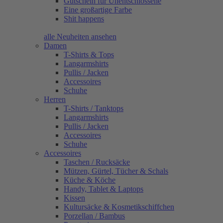
Gutschein für Unentschlossene
Eine großartige Farbe
Shit happens
alle Neuheiten ansehen
Damen
T-Shirts & Tops
Langarmshirts
Pullis / Jacken
Accessoires
Schuhe
Herren
T-Shirts / Tanktops
Langarmshirts
Pullis / Jacken
Accessoires
Schuhe
Accessoires
Taschen / Rucksäcke
Mützen, Gürtel, Tücher & Schals
Küche & Köche
Handy, Tablet & Laptops
Kissen
Kultursäcke & Kosmetikschiffchen
Porzellan / Bambus