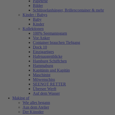
Papeterie
Bilder
Schlüsselanhänger, Brillencontainer & mehr
Kinder / Babys
Baby
Kinder
Kollektionen
100% Seemannsgarn
Vor Anker
Container brauchen Tiefgang
Dock 10
Einzigartiges
Hafenaugen­blicke
Hamburg Schiffchen
Hammaburg
Kapitänin und Kapitän
Maschinist
Möwenschiss
SEENOT RETTER
Übersee Werft
Auf dem Wasser
Making of
Wie alles begann
Aus dem Atelier
Der Künstler