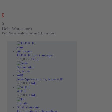
0
0
Dein Warenkorb
Dein Warenkorb ist leer
zurück um Shop
DOCK 10 zum rumtragen.
199,00
€
+
Add
Jeder Spitzer sitzt da, wo er soll!
Dieses
59,90
€
+
Add
Produkt
weist
AHOI
mehrere
Dieses
59,90
€
+
Add
Varianten
Produkt
auf.
weist
Die
mehrere
Optionen
Varianten
Für digitale Schiffsbaupläne