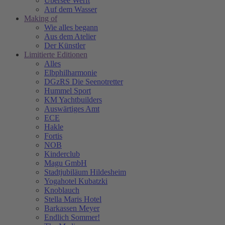
Übersee Werft
Auf dem Wasser
Making of
Wie alles begann
Aus dem Atelier
Der Künstler
Limitierte Editionen
Alles
Elbphilharmonie
DGzRS Die Seenotretter
Hummel Sport
KM Yachtbuilders
Auswärtiges Amt
ECE
Hakle
Fortis
NOB
Kinderclub
Magu GmbH
Stadtjubiläum Hildesheim
Yogahotel Kubatzki
Knoblauch
Stella Maris Hotel
Barkassen Meyer
Endlich Sommer!