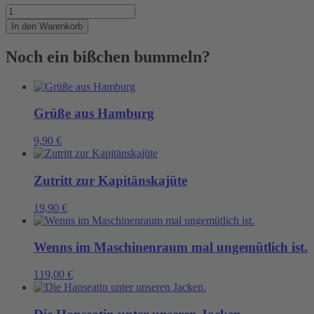
Ist
ja
In den Warenkorb
nochmal
gut
Noch ein bißchen bummeln?
gegangen
Menge
Grüße aus Hamburg
9,90
€
Zutritt zur Kapitänskajüte
19,90
€
Wenns im Maschinenraum mal ungemütlich ist.
119,00
€