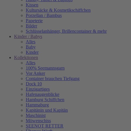
Kissen
Kultursäcke & Kosmetikschiffchen
Porzellan / Bambus
Papeterie
Bilder
Schlüsselanhänger, Brillencontainer & mehr
Kinder / Babys
Alles
Baby
Kinder
Kollektionen
Alles
100% Seemannsgarn
Vor Anker
Container brauchen Tiefgang
Dock 10
Einzigartiges
Hafenaugen­blicke
Hamburg Schiffchen
Hammaburg
Kapitänin und Kapitän
Maschinist
Möwenschiss
SEENOT RETTER