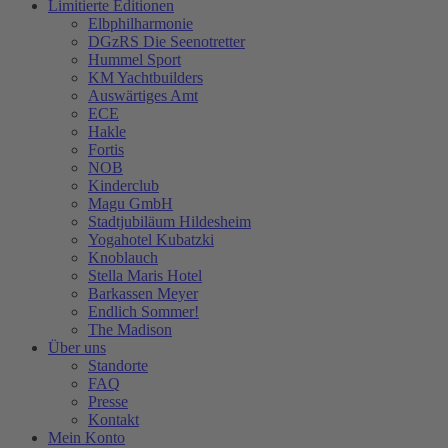
Limitierte Editionen
Elbphilharmonie
DGzRS Die Seenotretter
Hummel Sport
KM Yachtbuilders
Auswärtiges Amt
ECE
Hakle
Fortis
NOB
Kinderclub
Magu GmbH
Stadtjubiläum Hildesheim
Yogahotel Kubatzki
Knoblauch
Stella Maris Hotel
Barkassen Meyer
Endlich Sommer!
The Madison
Über uns
Standorte
FAQ
Presse
Kontakt
Mein Konto