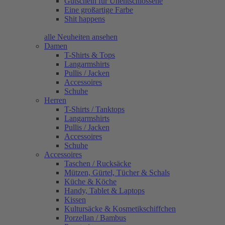
Gutschein für Unentschlossene
Eine großartige Farbe
Shit happens
alle Neuheiten ansehen
Damen
T-Shirts & Tops
Langarmshirts
Pullis / Jacken
Accessoires
Schuhe
Herren
T-Shirts / Tanktops
Langarmshirts
Pullis / Jacken
Accessoires
Schuhe
Accessoires
Taschen / Rucksäcke
Mützen, Gürtel, Tücher & Schals
Küche & Köche
Handy, Tablet & Laptops
Kissen
Kultursäcke & Kosmetikschiffchen
Porzellan / Bambus