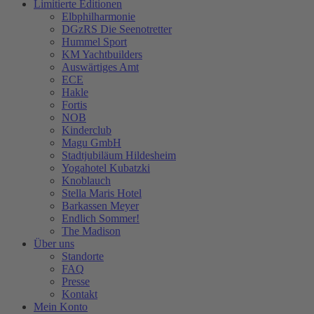
Limitierte Editionen
Elbphilharmonie
DGzRS Die Seenotretter
Hummel Sport
KM Yachtbuilders
Auswärtiges Amt
ECE
Hakle
Fortis
NOB
Kinderclub
Magu GmbH
Stadtjubiläum Hildesheim
Yogahotel Kubatzki
Knoblauch
Stella Maris Hotel
Barkassen Meyer
Endlich Sommer!
The Madison
Über uns
Standorte
FAQ
Presse
Kontakt
Mein Konto