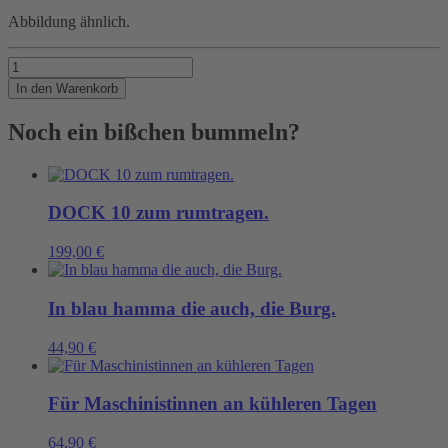
Abbildung ähnlich.
Klein
aber
In den Warenkorb
mit
ordentlich
Noch ein bißchen bummeln?
Tiefgang...
Menge
DOCK 10 zum rumtragen.
199,00
€
In blau hamma die auch, die Burg.
44,90
€
Für Maschinistinnen an kühleren Tagen
64,90
€