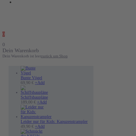
0
0
Dein Warenkorb
Dein Warenkorb ist leer
zurück um Shop
Bunte Vögel
Dieses
69,90
€
+
Add
Produkt
weist
mehrere
Schiffsbaupläne
Varianten
189,00
€
+
Add
auf.
Die
Optionen
können
Leider nur für Kids: Kapuzenstrampler
auf
Dieses
49,90
€
+
Add
der
Produkt
Produktseite
weist