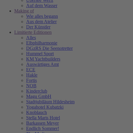
Übersee Werft
Auf dem Wasser
Making of
Wie alles begann
Aus dem Atelier
Der Künstler
Limitierte Editionen
Alles
Elbphilharmonie
DGzRS Die Seenotretter
Hummel Sport
KM Yachtbuilders
Auswärtiges Amt
ECE
Hakle
Fortis
NOB
Kinderclub
Magu GmbH
Stadtjubiläum Hildesheim
Yogahotel Kubatzki
Knoblauch
Stella Maris Hotel
Barkassen Meyer
Endlich Sommer!