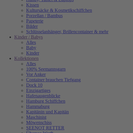
Kissen
Kultursäcke & Kosmetikschiffchen
Porzellan / Bambus
Papeterie
Bilder
Schlüsselanhänger, Brillencontainer & mehr
Kinder / Babys
Alles
Baby
Kinder
Kollektionen
Alles
100% Seemannsgarn
Vor Anker
Container brauchen Tiefgang
Dock 10
Einzigartiges
Hafenaugen­blicke
Hamburg Schiffchen
Hammaburg
Kapitänin und Kapitän
Maschinist
Möwenschiss
SEENOT RETTER