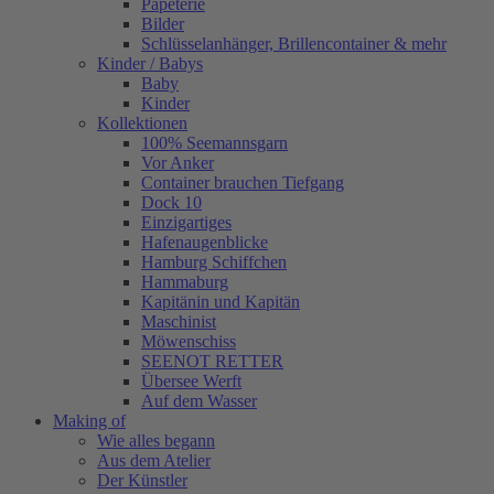
Papeterie
Bilder
Schlüsselanhänger, Brillencontainer & mehr
Kinder / Babys
Baby
Kinder
Kollektionen
100% Seemannsgarn
Vor Anker
Container brauchen Tiefgang
Dock 10
Einzigartiges
Hafenaugen­blicke
Hamburg Schiffchen
Hammaburg
Kapitänin und Kapitän
Maschinist
Möwenschiss
SEENOT RETTER
Übersee Werft
Auf dem Wasser
Making of
Wie alles begann
Aus dem Atelier
Der Künstler