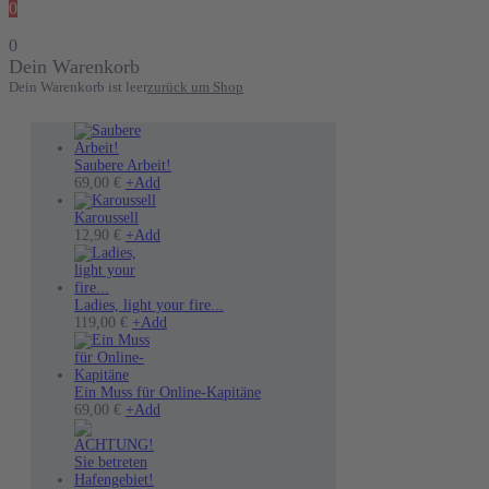
0
0
Dein Warenkorb
Dein Warenkorb ist leer
zurück um Shop
Saubere Arbeit!
69,00
€
+
Add
Karoussell
12,90
€
+
Add
Ladies, light your fire...
Dieses
119,00
€
+
Add
Produkt
weist
mehrere
Varianten
Ein Muss für Online-Kapitäne
Dieses
auf.
69,00
€
+
Add
Produkt
Die
weist
Optionen
mehrere
können
Varianten
auf