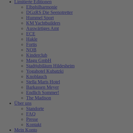
Limitierte Editionen
Elbphilharmonie
DGzRS Die Seenotretter
Hummel Sport
KM Yachtbuilders
Auswärtiges Amt
ECE
Hakle
Fortis
NOB
Kinderclub
Magu GmbH
Stadtjubiläum Hildesheim
Yogahotel Kubatzki
Knoblauch
Stella Maris Hotel
Barkassen Meyer
Endlich Sommer!
The Madison
Über uns
Standorte
FAQ
Presse
Kontakt
Mein Konto