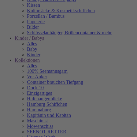
Kissen
Kultursäcke & Kosmetikschiffchen
Porzellan / Bambus
Papeterie
Bilder
Schlüsselanhänger, Brillencontainer & mehr
Kinder / Babys
Alles
Baby
Kinder
Kollektionen
Alles
100% Seemannsgarn
Vor Anker
Container brauchen Tiefgang
Dock 10
Einzigartiges
Hafenaugen­blicke
Hamburg Schiffchen
Hammaburg
Kapitänin und Kapitän
Maschinist
Möwenschiss
SEENOT RETTER