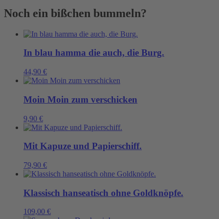
Schiffe
Noch ein bißchen bummeln?
bauen...
Menge
In blau hamma die auch, die Burg.
44,90
€
Moin Moin zum verschicken
9,90
€
Mit Kapuze und Papierschiff.
79,90
€
Klassisch hanseatisch ohne Goldknöpfe.
109,00
€