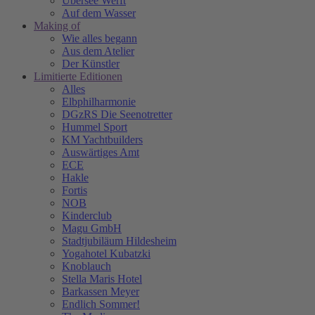
Übersee Werft
Auf dem Wasser
Making of
Wie alles begann
Aus dem Atelier
Der Künstler
Limitierte Editionen
Alles
Elbphilharmonie
DGzRS Die Seenotretter
Hummel Sport
KM Yachtbuilders
Auswärtiges Amt
ECE
Hakle
Fortis
NOB
Kinderclub
Magu GmbH
Stadtjubiläum Hildesheim
Yogahotel Kubatzki
Knoblauch
Stella Maris Hotel
Barkassen Meyer
Endlich Sommer!