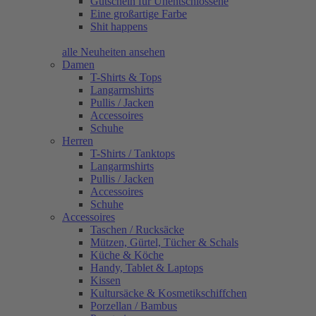
Gutschein für Unentschlossene
Eine großartige Farbe
Shit happens
alle Neuheiten ansehen
Damen
T-Shirts & Tops
Langarmshirts
Pullis / Jacken
Accessoires
Schuhe
Herren
T-Shirts / Tanktops
Langarmshirts
Pullis / Jacken
Accessoires
Schuhe
Accessoires
Taschen / Rucksäcke
Mützen, Gürtel, Tücher & Schals
Küche & Köche
Handy, Tablet & Laptops
Kissen
Kultursäcke & Kosmetikschiffchen
Porzellan / Bambus