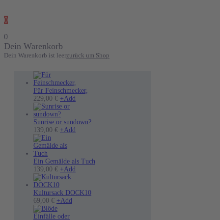
0
0
Dein Warenkorb
Dein Warenkorb ist leer
zurück um Shop
Für Feinschmecker,
Dieses
229,00
€
+
Add
Produkt
weist
mehrere
Sunrise or sundown?
Varianten
Dieses
139,00
€
+
Add
auf.
Produkt
Die
weist
Optionen
mehrere
können
Varianten
Ein Gemälde als Tuch
auf
auf.
139,00
€
+
Add
der
Die
Produktseite
Optionen
gewählt
können
Kultursack DOCK10
werden
auf
69,00
€
+
Add
der
Produktseite