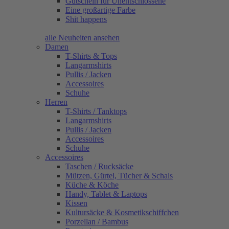
Gutschein für Unentschlossene
Eine großartige Farbe
Shit happens
alle Neuheiten ansehen
Damen
T-Shirts & Tops
Langarmshirts
Pullis / Jacken
Accessoires
Schuhe
Herren
T-Shirts / Tanktops
Langarmshirts
Pullis / Jacken
Accessoires
Schuhe
Accessoires
Taschen / Rucksäcke
Mützen, Gürtel, Tücher & Schals
Küche & Köche
Handy, Tablet & Laptops
Kissen
Kultursäcke & Kosmetikschiffchen
Porzellan / Bambus