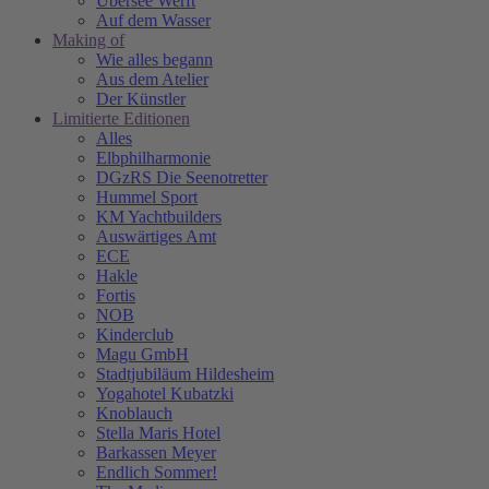
Übersee Werft
Auf dem Wasser
Making of
Wie alles begann
Aus dem Atelier
Der Künstler
Limitierte Editionen
Alles
Elbphilharmonie
DGzRS Die Seenotretter
Hummel Sport
KM Yachtbuilders
Auswärtiges Amt
ECE
Hakle
Fortis
NOB
Kinderclub
Magu GmbH
Stadtjubiläum Hildesheim
Yogahotel Kubatzki
Knoblauch
Stella Maris Hotel
Barkassen Meyer
Endlich Sommer!