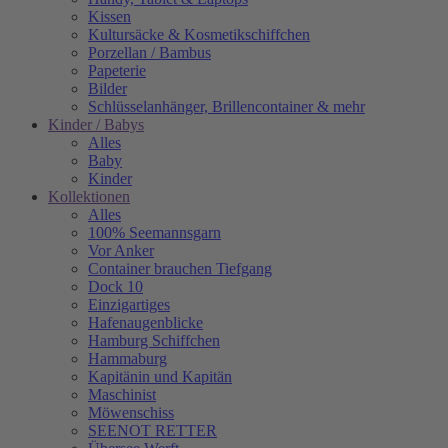
Kissen
Kultursäcke & Kosmetikschiffchen
Porzellan / Bambus
Papeterie
Bilder
Schlüsselanhänger, Brillencontainer & mehr
Kinder / Babys
Alles
Baby
Kinder
Kollektionen
Alles
100% Seemannsgarn
Vor Anker
Container brauchen Tiefgang
Dock 10
Einzigartiges
Hafenaugen­blicke
Hamburg Schiffchen
Hammaburg
Kapitänin und Kapitän
Maschinist
Möwenschiss
SEENOT RETTER