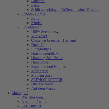
Papeterie
Bilder
Schlüsselanhänger, Brillencontainer & mehr
Kinder / Babys
Baby
Kinder
Kollektionen
100% Seemannsgarn
Vor Anker
Container brauchen Tiefgang
Dock 10
Einzigartiges
Hafenaugen­blicke
Hamburg Schiffchen
Hammaburg
Kapitänin und Kapitän
Maschinist
Möwenschiss
SEENOT RETTER
Übersee Werft
Auf dem Wasser
Making of
Wie alles begann
Aus dem Atelier
Der Künstler