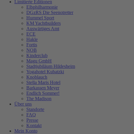
Limitierte Editionen
Elbphilharmonie
DGzRS Die Seenotretter
Hummel Sport
KM Yachtbuilders
Auswärtiges Amt
ECE
Hakle
Fortis
NOB
Kinderclub
Magu GmbH
Stadtjubiläum Hildesheim
Yogahotel Kubatzki
Knoblauch
Stella Maris Hotel
Barkassen Meyer
Endlich Sommer!
The Madison
Über uns
Standorte
FAQ
Presse
Kontakt
Mein Konto