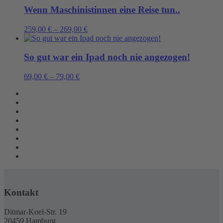
Wenn Maschinistinnen eine Reise tun..
259,00
€
–
269,00
€
So gut war ein Ipad noch nie angezogen!
69,00
€
–
79,00
€
Kontakt
Ditmar-Koel-Str. 19
20459 Hamburg