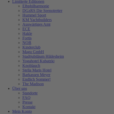
Limitierte Editionen
Elbphilharmonie
DGzRS Die Seenotretter
Hummel Sport
KM Yachtbuilders
Auswärtiges Amt
ECE
Hakle
Fortis
NOB
Kinderclub
Magu GmbH
Stadtjubiläum Hildesheim
Yogahotel Kubatzki
Knoblauch
Stella Maris Hotel
Barkassen Meyer
Endlich Sommer!
The Madison
Über uns
Standorte
FAQ
Presse
Kontakt
Mein Konto