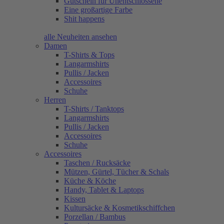
Gutschein für Unentschlossene
Eine großartige Farbe
Shit happens
alle Neuheiten ansehen
Damen
T-Shirts & Tops
Langarmshirts
Pullis / Jacken
Accessoires
Schuhe
Herren
T-Shirts / Tanktops
Langarmshirts
Pullis / Jacken
Accessoires
Schuhe
Accessoires
Taschen / Rucksäcke
Mützen, Gürtel, Tücher & Schals
Küche & Köche
Handy, Tablet & Laptops
Kissen
Kultursäcke & Kosmetikschiffchen
Porzellan / Bambus