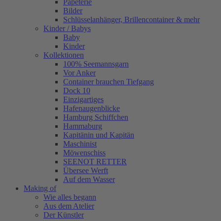
Papeterie
Bilder
Schlüsselanhänger, Brillencontainer & mehr
Kinder / Babys
Baby
Kinder
Kollektionen
100% Seemannsgarn
Vor Anker
Container brauchen Tiefgang
Dock 10
Einzigartiges
Hafenaugen­blicke
Hamburg Schiffchen
Hammaburg
Kapitänin und Kapitän
Maschinist
Möwenschiss
SEENOT RETTER
Übersee Werft
Auf dem Wasser
Making of
Wie alles begann
Aus dem Atelier
Der Künstler