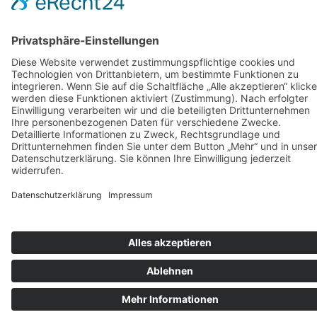
werden
auf
der
Produktseite
gewählt
werden