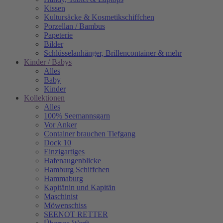
Kissen
Kultursäcke & Kosmetikschiffchen
Porzellan / Bambus
Papeterie
Bilder
Schlüsselanhänger, Brillencontainer & mehr
Kinder / Babys
Alles
Baby
Kinder
Kollektionen
Alles
100% Seemannsgarn
Vor Anker
Container brauchen Tiefgang
Dock 10
Einzigartiges
Hafenaugen­blicke
Hamburg Schiffchen
Hammaburg
Kapitänin und Kapitän
Maschinist
Möwenschiss
SEENOT RETTER