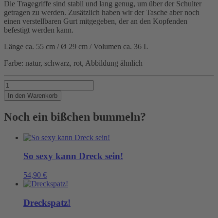
Die Tragegriffe sind stabil und lang genug, um über der Schulter
getragen zu werden. Zusätzlich haben wir der Tasche aber noch
einen verstellbaren Gurt mitgegeben, der an den Kopfenden
befestigt werden kann.
Länge ca. 55 cm / Ø 29 cm / Volumen ca. 36 L
Farbe: natur, schwarz, rot, Abbildung ähnlich
Noch
nicht
In den Warenkorb
genug
trainiert
Noch ein bißchen bummeln?
im
Maschinenraum?
Menge
So sexy kann Dreck sein!
54,90
€
Dreckspatz!