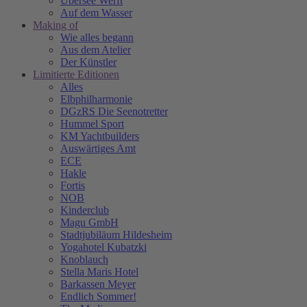
Übersee Werft
Auf dem Wasser
Making of
Wie alles begann
Aus dem Atelier
Der Künstler
Limitierte Editionen
Alles
Elbphilharmonie
DGzRS Die Seenotretter
Hummel Sport
KM Yachtbuilders
Auswärtiges Amt
ECE
Hakle
Fortis
NOB
Kinderclub
Magu GmbH
Stadtjubiläum Hildesheim
Yogahotel Kubatzki
Knoblauch
Stella Maris Hotel
Barkassen Meyer
Endlich Sommer!