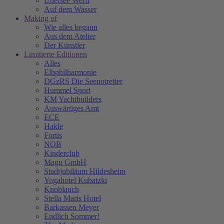
Übersee Werft
Auf dem Wasser
Making of
Wie alles begann
Aus dem Atelier
Der Künstler
Limitierte Editionen
Alles
Elbphilharmonie
DGzRS Die Seenotretter
Hummel Sport
KM Yachtbuilders
Auswärtiges Amt
ECE
Hakle
Fortis
NOB
Kinderclub
Magu GmbH
Stadtjubiläum Hildesheim
Yogahotel Kubatzki
Knoblauch
Stella Maris Hotel
Barkassen Meyer
Endlich Sommer!