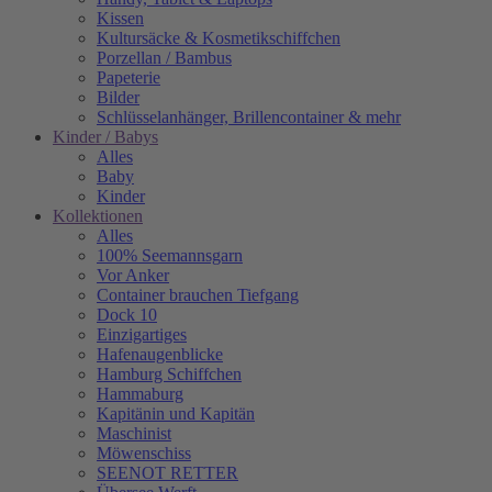
Kissen
Kultursäcke & Kosmetikschiffchen
Porzellan / Bambus
Papeterie
Bilder
Schlüsselanhänger, Brillencontainer & mehr
Kinder / Babys
Alles
Baby
Kinder
Kollektionen
Alles
100% Seemannsgarn
Vor Anker
Container brauchen Tiefgang
Dock 10
Einzigartiges
Hafenaugen­blicke
Hamburg Schiffchen
Hammaburg
Kapitänin und Kapitän
Maschinist
Möwenschiss
SEENOT RETTER