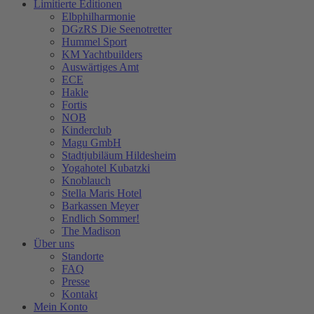
Limitierte Editionen
Elbphilharmonie
DGzRS Die Seenotretter
Hummel Sport
KM Yachtbuilders
Auswärtiges Amt
ECE
Hakle
Fortis
NOB
Kinderclub
Magu GmbH
Stadtjubiläum Hildesheim
Yogahotel Kubatzki
Knoblauch
Stella Maris Hotel
Barkassen Meyer
Endlich Sommer!
The Madison
Über uns
Standorte
FAQ
Presse
Kontakt
Mein Konto