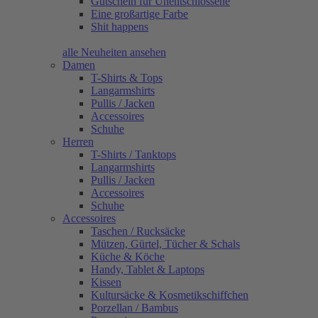
Gutschein für Unentschlossene
Eine großartige Farbe
Shit happens
alle Neuheiten ansehen
Damen
T-Shirts & Tops
Langarmshirts
Pullis / Jacken
Accessoires
Schuhe
Herren
T-Shirts / Tanktops
Langarmshirts
Pullis / Jacken
Accessoires
Schuhe
Accessoires
Taschen / Rucksäcke
Mützen, Gürtel, Tücher & Schals
Küche & Köche
Handy, Tablet & Laptops
Kissen
Kultursäcke & Kosmetikschiffchen
Porzellan / Bambus