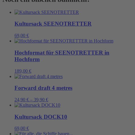
der
Matrosen
Menge
Kultursack SEENOTRETTER
69,00
€
Hochformat für SEENOTRETTER in
Hochform
189,00
€
Forward draft 4 metres
24,90
€
–
39,90
€
Kultursack DOCK10
69,00
€