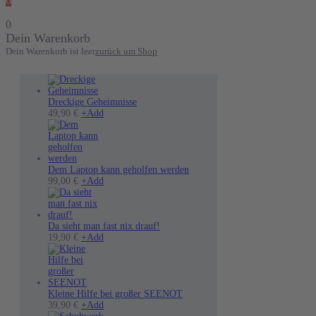
0
0
Dein Warenkorb
Dein Warenkorb ist leer
zurück um Shop
Dreckige Geheimnisse
49,90
€
+
Add
Dem Laptop kann geholfen werden
Dieses
99,00
€
+
Add
Produkt
weist
mehrere
Varianten
Da sieht man fast nix drauf!
auf.
19,90
€
+
Add
Die
Optionen
können
auf
der
Kleine Hilfe bei großer SEENOT
Produktseite
Dieses
39,90
€
+
Add
gewählt
Produkt