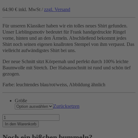
64.90 €
inkl. MwSt /
zzgl. Versand
Für unseren Klassiker haben wir ein tolles neues Shirt gefunden.
Unser Lieblingsmotiv bedeutet für Frank handgedruckte Ringel
vorne, hinten und an den Ärmeln. Abschließend bekommt jedes
Shirt noch seinen eigenen knallroten Stempel von ihm verpasst. Das
vielleicht aufwändigstes Shirt bei uns.
Der neue Schnitt sitzt Körpernah und perfekt durch 100% leichte
Baumwolle mit Stretch. Der Halsausschnitt ist rund und schön tief
gezogen.
Farbe: leuchtendes blau/rot/weiss, Abbildung ähnlich
Größe
Zurücksetzen
Das
ist
In den Warenkorb
die
Liebe
Noch ein bißchen bummeln?