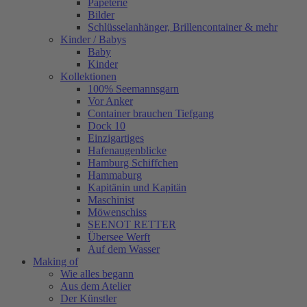
Papeterie
Bilder
Schlüsselanhänger, Brillencontainer & mehr
Kinder / Babys
Baby
Kinder
Kollektionen
100% Seemannsgarn
Vor Anker
Container brauchen Tiefgang
Dock 10
Einzigartiges
Hafenaugen­blicke
Hamburg Schiffchen
Hammaburg
Kapitänin und Kapitän
Maschinist
Möwenschiss
SEENOT RETTER
Übersee Werft
Auf dem Wasser
Making of
Wie alles begann
Aus dem Atelier
Der Künstler