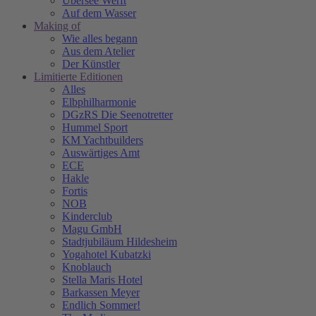
Übersee Werft
Auf dem Wasser
Making of
Wie alles begann
Aus dem Atelier
Der Künstler
Limitierte Editionen
Alles
Elbphilharmonie
DGzRS Die Seenotretter
Hummel Sport
KM Yachtbuilders
Auswärtiges Amt
ECE
Hakle
Fortis
NOB
Kinderclub
Magu GmbH
Stadtjubiläum Hildesheim
Yogahotel Kubatzki
Knoblauch
Stella Maris Hotel
Barkassen Meyer
Endlich Sommer!