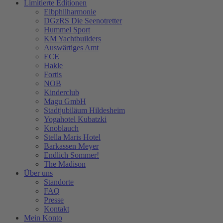
Limitierte Editionen
Elbphilharmonie
DGzRS Die Seenotretter
Hummel Sport
KM Yachtbuilders
Auswärtiges Amt
ECE
Hakle
Fortis
NOB
Kinderclub
Magu GmbH
Stadtjubiläum Hildesheim
Yogahotel Kubatzki
Knoblauch
Stella Maris Hotel
Barkassen Meyer
Endlich Sommer!
The Madison
Über uns
Standorte
FAQ
Presse
Kontakt
Mein Konto