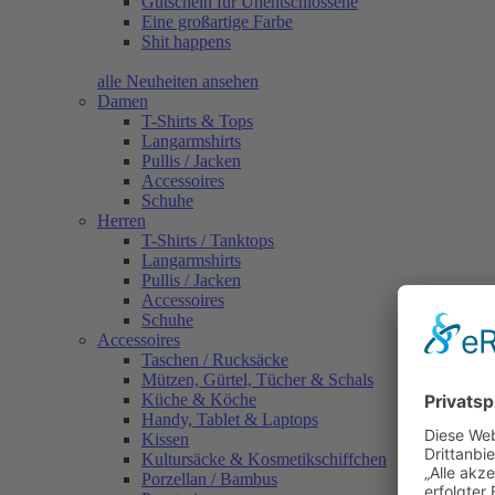
Gutschein für Unentschlossene
Eine großartige Farbe
Shit happens
alle Neuheiten ansehen
Damen
T-Shirts & Tops
Langarmshirts
Pullis / Jacken
Accessoires
Schuhe
Herren
T-Shirts / Tanktops
Langarmshirts
Pullis / Jacken
Accessoires
Schuhe
Accessoires
Taschen / Rucksäcke
Mützen, Gürtel, Tücher & Schals
Küche & Köche
Handy, Tablet & Laptops
Kissen
Kultursäcke & Kosmetikschiffchen
Porzellan / Bambus