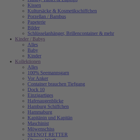
Kissen
Kultursäcke & Kosmetikschiffchen
Porzellan / Bambus
Papeterie
Bilder
Schlüsselanhänger, Brillencontainer & mehr
Kinder / Babys
Alles
Baby
Kinder
Kollektionen
Alles
100% Seemannsgarn
Vor Anker
Container brauchen Tiefgang
Dock 10
Einzigartiges
Hafenaugen­blicke
Hamburg Schiffchen
Hammaburg
Kapitänin und Kapitän
Maschinist
Möwenschiss
SEENOT RETTER