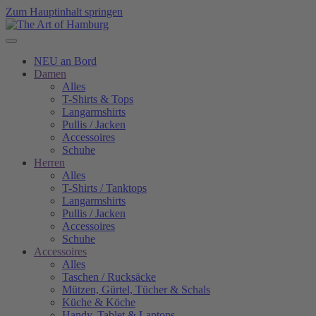
Zum Hauptinhalt springen
NEU an Bord
Damen
Alles
T-Shirts & Tops
Langarmshirts
Pullis / Jacken
Accessoires
Schuhe
Herren
Alles
T-Shirts / Tanktops
Langarmshirts
Pullis / Jacken
Accessoires
Schuhe
Accessoires
Alles
Taschen / Rucksäcke
Mützen, Gürtel, Tücher & Schals
Küche & Köche
Handy, Tablet & Laptops