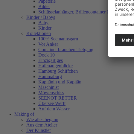
Papeterie
Bilder
Schlüsselanhänger, Brillencontainer & mehr
Kinder / Babys
Baby
Kinder
Kollektionen
100% Seemannsgarn
Vor Anker
Container brauchen Tiefgang
Dock 10
Einzigartiges
Hafenaugen­blicke
Hamburg Schiffchen
Hammaburg
Kapitänin und Kapitän
Maschinist
Möwenschiss
SEENOT RETTER
Übersee Werft
Auf dem Wasser
Making of
Wie alles begann
Aus dem Atelier
Der Künstler