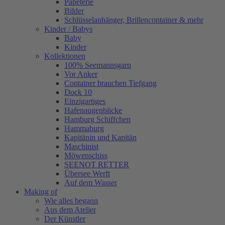
Papeterie
Bilder
Schlüsselanhänger, Brillencontainer & mehr
Kinder / Babys
Baby
Kinder
Kollektionen
100% Seemannsgarn
Vor Anker
Container brauchen Tiefgang
Dock 10
Einzigartiges
Hafenaugen­blicke
Hamburg Schiffchen
Hammaburg
Kapitänin und Kapitän
Maschinist
Möwenschiss
SEENOT RETTER
Übersee Werft
Auf dem Wasser
Making of
Wie alles begann
Aus dem Atelier
Der Künstler