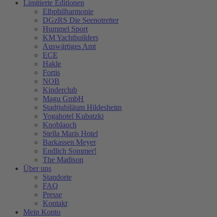
Limitierte Editionen
Elbphilharmonie
DGzRS Die Seenotretter
Hummel Sport
KM Yachtbuilders
Auswärtiges Amt
ECE
Hakle
Fortis
NOB
Kinderclub
Magu GmbH
Stadtjubiläum Hildesheim
Yogahotel Kubatzki
Knoblauch
Stella Maris Hotel
Barkassen Meyer
Endlich Sommer!
The Madison
Über uns
Standorte
FAQ
Presse
Kontakt
Mein Konto