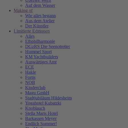
Übersee Werft
Auf dem Wasser
Making of
Wie alles begann
Aus dem Atelier
Der Künstler
Limitierte Editionen
Alles
Elbphilharmonie
DGzRS Die Seenotretter
Hummel Sport
KM Yachtbuilders
Auswärtiges Amt
ECE
Hakle
Fortis
NOB
Kinderclub
Magu GmbH
Stadtjubiläum Hildesheim
Yogahotel Kubatzki
Knoblauch
Stella Maris Hotel
Barkassen Meyer
Endlich Sommer!