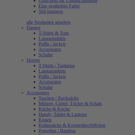
Gutschein für Unentschlossene
Eine großartige Farbe
Shit happens
alle Neuheiten ansehen
Damen
T-Shirts & Tops
Langarmshirts
Pullis / Jacken
Accessoires
Schuhe
Herren
T-Shirts / Tanktops
Langarmshirts
Pullis / Jacken
Accessoires
Schuhe
Accessoires
Taschen / Rucksäcke
Mützen, Gürtel, Tücher & Schals
Küche & Köche
Handy, Tablet & Laptops
Kissen
Kultursäcke & Kosmetikschiffchen
Porzellan / Bambus