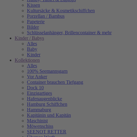
Kissen
Kultursäcke & Kosmetikschiffchen
Porzellan / Bambus
Papeterie
Bilder
Schlüsselanhänger, Brillencontainer & mehr
Kinder / Babys
Alles
Baby
Kinder
Kollektionen
Alles
100% Seemannsgarn
Vor Anker
Container brauchen Tiefgang
Dock 10
Einzigartiges
Hafenaugen­blicke
Hamburg Schiffchen
Hammaburg
Kapitänin und Kapitän
Maschinist
Möwenschiss
SEENOT RETTER