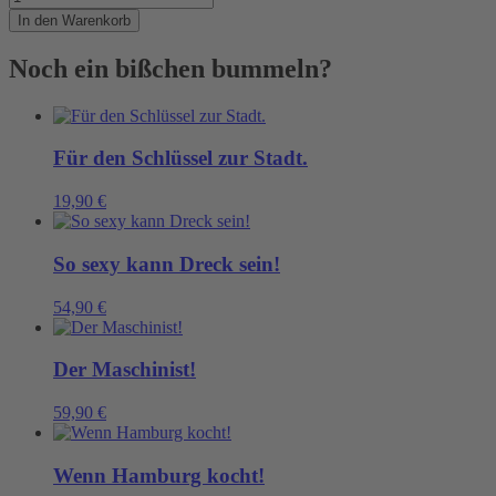
praktische
In den Warenkorb
Begleiter
nicht
Noch ein bißchen bummeln?
nur
auf
der
Werft
Menge
Für den Schlüssel zur Stadt.
19,90
€
So sexy kann Dreck sein!
54,90
€
Der Maschinist!
59,90
€
Wenn Hamburg kocht!