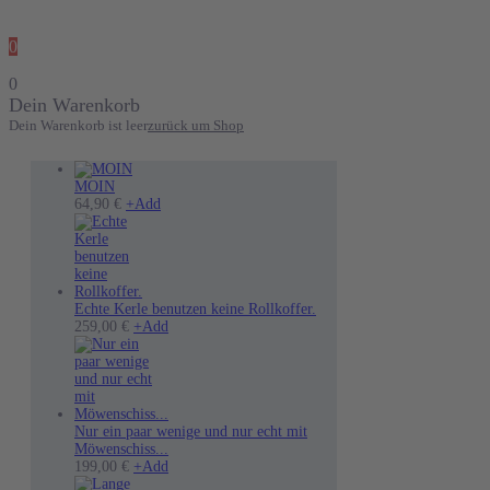
0
0
Dein Warenkorb
Dein Warenkorb ist leer
zurück um Shop
MOIN
Dieses
64,90
€
+
Add
Produkt
weist
mehrere
Varianten
auf.
Die
Echte Kerle benutzen keine Rollkoffer.
Optionen
Dieses
259,00
€
+
Add
können
Produkt
auf
weist
der
mehrere
Produktseite
Varianten
gewählt
auf.
werden
Die
Nur ein paar wenige und nur echt mit
Optionen
Möwenschiss...
können
Dieses
199,00
€
+
Add
auf
Produkt