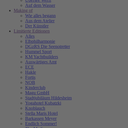
Übersee Werft
Auf dem Wasser
Making of
Wie alles begann
Aus dem Atelier
Der Künstler
Limitierte Editionen
Alles
Elbphilharmonie
DGzRS Die Seenotretter
Hummel Sport
KM Yachtbuilders
Auswärtiges Amt
ECE
Hakle
Fortis
NOB
Kinderclub
Magu GmbH
Stadtjubiläum Hildesheim
Yogahotel Kubatzki
Knoblauch
Stella Maris Hotel
Barkassen Meyer
Endlich Sommer!