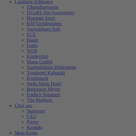
Limitierte Editionen
Elbphilharmonie
DGzRS Die Seenotretter
Hummel Sport
KM Yachtbuilders
Auswärtiges Amt
ECE
Hakle
Fortis
NOB
Kinderclub
Magu GmbH
Stadtjubiläum Hildesheim
Yogahotel Kubatzki
Knoblauch
Stella Maris Hotel
Barkassen Meyer
Endlich Sommer!
The Madison
Über uns
Standorte
FAQ
Presse
Kontakt
Mein Konto