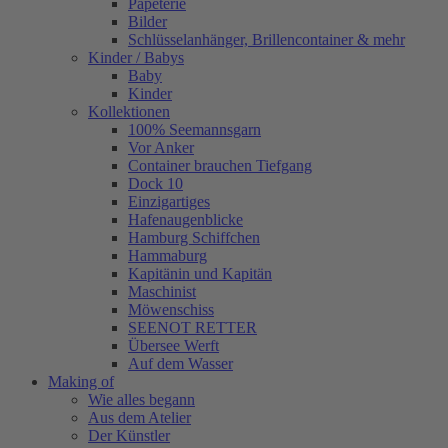
Papeterie
Bilder
Schlüsselanhänger, Brillencontainer & mehr
Kinder / Babys
Baby
Kinder
Kollektionen
100% Seemannsgarn
Vor Anker
Container brauchen Tiefgang
Dock 10
Einzigartiges
Hafenaugen­blicke
Hamburg Schiffchen
Hammaburg
Kapitänin und Kapitän
Maschinist
Möwenschiss
SEENOT RETTER
Übersee Werft
Auf dem Wasser
Making of
Wie alles begann
Aus dem Atelier
Der Künstler