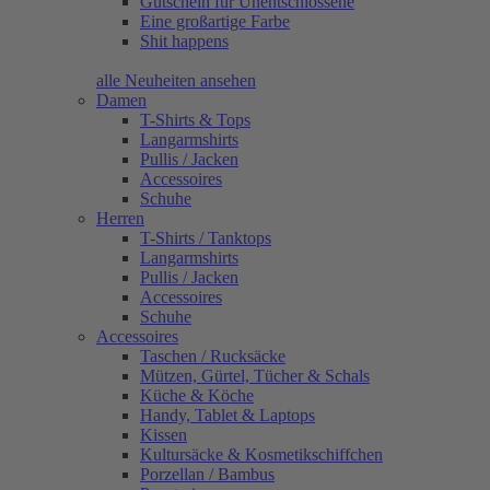
Gutschein für Unentschlossene
Eine großartige Farbe
Shit happens
alle Neuheiten ansehen
Damen
T-Shirts & Tops
Langarmshirts
Pullis / Jacken
Accessoires
Schuhe
Herren
T-Shirts / Tanktops
Langarmshirts
Pullis / Jacken
Accessoires
Schuhe
Accessoires
Taschen / Rucksäcke
Mützen, Gürtel, Tücher & Schals
Küche & Köche
Handy, Tablet & Laptops
Kissen
Kultursäcke & Kosmetikschiffchen
Porzellan / Bambus