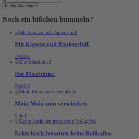
Gürteltasche,
In den Warenkorb
die
glücklich
Noch ein bißchen bummeln?
macht.
Menge
Mit Kapuze und Papierschiff.
79,90
€
Der Maschinist!
59,90
€
Moin Moin zum verschicken
9,90
€
Echte Kerle benutzen keine Rollkoffer.