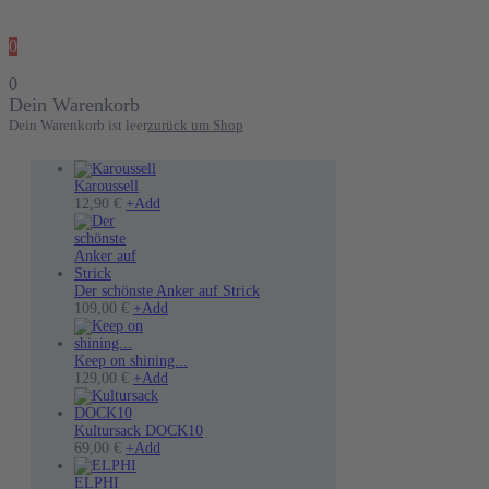
0
0
Dein Warenkorb
Dein Warenkorb ist leer
zurück um Shop
Karoussell
12,90
€
+
Add
Der schönste Anker auf Strick
Dieses
109,00
€
+
Add
Produkt
weist
mehrere
Keep on shining...
Varianten
Dieses
129,00
€
+
Add
auf.
Produkt
Die
weist
Optionen
mehrere
Kultursack DOCK10
können
Varianten
69,00
€
+
Add
auf
auf.
der
Die
ELPHI