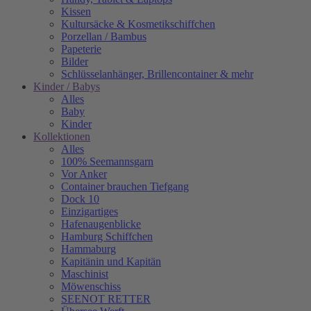
Kissen
Kultursäcke & Kosmetikschiffchen
Porzellan / Bambus
Papeterie
Bilder
Schlüsselanhänger, Brillencontainer & mehr
Kinder / Babys
Alles
Baby
Kinder
Kollektionen
Alles
100% Seemannsgarn
Vor Anker
Container brauchen Tiefgang
Dock 10
Einzigartiges
Hafenaugen­blicke
Hamburg Schiffchen
Hammaburg
Kapitänin und Kapitän
Maschinist
Möwenschiss
SEENOT RETTER