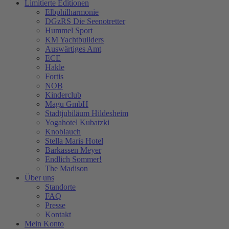
Limitierte Editionen
Elbphilharmonie
DGzRS Die Seenotretter
Hummel Sport
KM Yachtbuilders
Auswärtiges Amt
ECE
Hakle
Fortis
NOB
Kinderclub
Magu GmbH
Stadtjubiläum Hildesheim
Yogahotel Kubatzki
Knoblauch
Stella Maris Hotel
Barkassen Meyer
Endlich Sommer!
The Madison
Über uns
Standorte
FAQ
Presse
Kontakt
Mein Konto