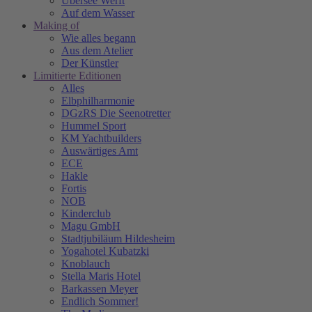
Übersee Werft
Auf dem Wasser
Making of
Wie alles begann
Aus dem Atelier
Der Künstler
Limitierte Editionen
Alles
Elbphilharmonie
DGzRS Die Seenotretter
Hummel Sport
KM Yachtbuilders
Auswärtiges Amt
ECE
Hakle
Fortis
NOB
Kinderclub
Magu GmbH
Stadtjubiläum Hildesheim
Yogahotel Kubatzki
Knoblauch
Stella Maris Hotel
Barkassen Meyer
Endlich Sommer!