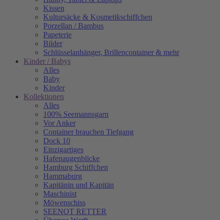
Kissen
Kultursäcke & Kosmetikschiffchen
Porzellan / Bambus
Papeterie
Bilder
Schlüsselanhänger, Brillencontainer & mehr
Kinder / Babys
Alles
Baby
Kinder
Kollektionen
Alles
100% Seemannsgarn
Vor Anker
Container brauchen Tiefgang
Dock 10
Einzigartiges
Hafenaugen­blicke
Hamburg Schiffchen
Hammaburg
Kapitänin und Kapitän
Maschinist
Möwenschiss
SEENOT RETTER