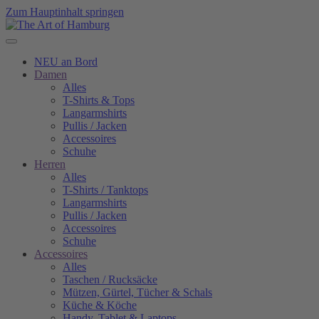
Zum Hauptinhalt springen
NEU an Bord
Damen
Alles
T-Shirts & Tops
Langarmshirts
Pullis / Jacken
Accessoires
Schuhe
Herren
Alles
T-Shirts / Tanktops
Langarmshirts
Pullis / Jacken
Accessoires
Schuhe
Accessoires
Alles
Taschen / Rucksäcke
Mützen, Gürtel, Tücher & Schals
Küche & Köche
Handy, Tablet & Laptops