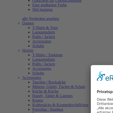
Gutschein für Unentschlossene
Eine großartige Farbe
Shit happens
alle Neuheiten ansehen
Damen
T-Shirts & Tops
Langarmshirts
Pullis / Jacken
Accessoires
Schuhe
Herren
T-Shirts / Tanktops
Langarmshirts
Pullis / Jacken
Accessoires
Schuhe
Accessoires
Taschen / Rucksäcke
Mützen, Gürtel, Tücher & Schals
Küche & Köche
Handy, Tablet & Laptops
Kissen
Kultursäcke & Kosmetikschiffchen
Porzellan / Bambus