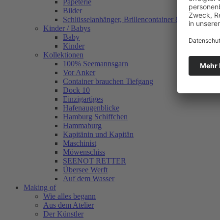
Papeterie
Bilder
Schlüsselanhänger, Brillencontainer & mehr
Kinder / Babys
Baby
Kinder
Kollektionen
100% Seemannsgarn
Vor Anker
Container brauchen Tiefgang
Dock 10
Einzigartiges
Hafenaugen­blicke
Hamburg Schiffchen
Hammaburg
Kapitänin und Kapitän
Maschinist
Möwenschiss
SEENOT RETTER
Übersee Werft
Auf dem Wasser
Making of
Wie alles begann
Aus dem Atelier
Der Künstler